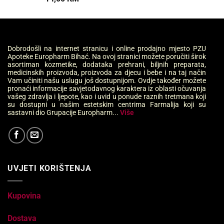
Dobrodošli na internet stranicu i online prodajno mjesto PZU
Apoteke Europharm Bihać. Na ovoj stranici možete poručiti širok
asortiman kozmetike, dodataka prehrani, biljnih preparata,
medicinskih proizvoda, proizvoda za djecu i bebe i na taj način
Vam učiniti našu uslugu još dostupnijom. Ovdje također možete
pronaći informacije savjetodavnog karaktera iz oblasti očuvanja
vašeg zdravlja i ljepote, kao i uvid u ponude raznih tretmana koji
su dostupni u našim estetskim centrima Farmalija koji su
sastavni dio Grupacije Europharm...
Više
UVJETI KORIŠTENJA
Kupovina
Dostava