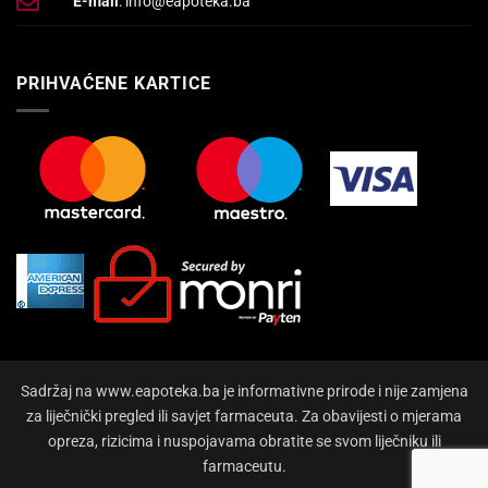
E-mail
: info@eapoteka.ba
PRIHVAĆENE KARTICE
Sadržaj na www.eapoteka.ba je informativne prirode i nije zamjena
za liječnički pregled ili savjet farmaceuta. Za obavijesti o mjerama
opreza, rizicima i nuspojavama obratite se svom liječniku ili
farmaceutu.