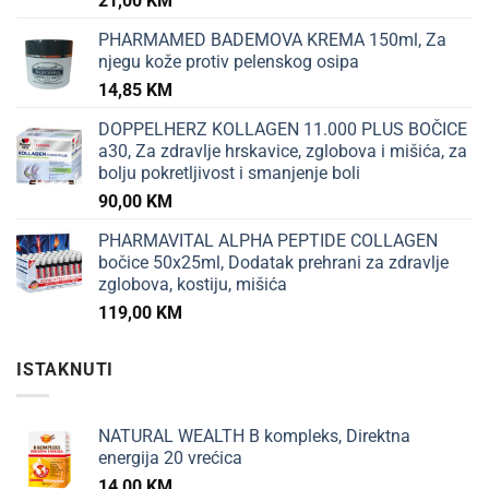
21,00
KM
PHARMAMED BADEMOVA KREMA 150ml, Za
njegu kože protiv pelenskog osipa
14,85
KM
DOPPELHERZ KOLLAGEN 11.000 PLUS BOČICE
a30, Za zdravlje hrskavice, zglobova i mišića, za
bolju pokretljivost i smanjenje boli
90,00
KM
PHARMAVITAL ALPHA PEPTIDE COLLAGEN
bočice 50x25ml, Dodatak prehrani za zdravlje
zglobova, kostiju, mišića
119,00
KM
ISTAKNUTI
NATURAL WEALTH B kompleks, Direktna
energija 20 vrećica
14,00
KM