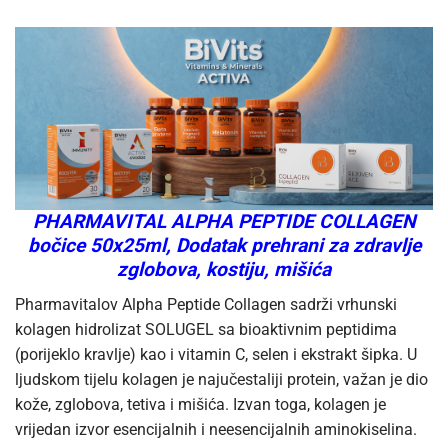
PHARMAVITAL ALPHA PEPTIDE COLLAGEN
bočice 50x25ml, Dodatak prehrani za zdravlje
zglobova, kostiju, mišića
Pharmavitalov Alpha Peptide Collagen sadrži vrhunski
kolagen hidrolizat SOLUGEL sa bioaktivnim peptidima
(porijeklo kravlje) kao i vitamin C, selen i ekstrakt šipka. U
ljudskom tijelu kolagen je najučestaliji protein, važan je dio
kože, zglobova, tetiva i mišića. Izvan toga, kolagen je
vrijedan izvor esencijalnih i neesencijalnih aminokiselina.