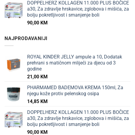
DOPPELHERZ KOLLAGEN 11.000 PLUS BOČICE
a30, Za zdravlje hrskavice, zglobova i mišića, za
bolju pokretljivost i smanjenje boli
90,00
KM
NAJPRODAVANIJI
ROYAL KINDER JELLY ampule a 10, Dodatak
prehrani s matičnom mliječi za djecu od 3
godine
21,00
KM
PHARMAMED BADEMOVA KREMA 150ml, Za
njegu kože protiv pelenskog osipa
14,85
KM
DOPPELHERZ KOLLAGEN 11.000 PLUS BOČICE
a30, Za zdravlje hrskavice, zglobova i mišića, za
bolju pokretljivost i smanjenje boli
90,00
KM