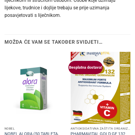
liječnikom ili stručnom osobom. Osobe koje uzimaju
lijekove, trudnice i dojlije trebaju se prije uzimanja
posavjetovati s liječnikom.
MOŽDA ĆE VAM SE TAKOĐER SVIDJETI…
Besplatna dostava!
NOBEL
ANTIOKSIDATIVNA ZAŠTITA ORGANIZMA
NOBEL ALORA (50 TABLETA,
PHARMAVITAL GOLD GE 132