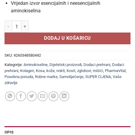
Vrijedan izvor esencijalnih i neesencijalnih
aminokiselina
PHARMAVITAL ALPHA PEPTIDE COLLAGEN bočice 50x25ml, Dodatak preh
DODAJ U KOŠARICU
SKU:
4260348580442
Kategorije:
Aminokiseline
,
Dijetetski proizvodi
,
Dodaci prehrani
,
Dodaci
prehrani
,
Kolagen
,
Kosa, koža, nokti
,
Kosti, zglobovi, mišići
,
PharmaVital
,
Posebna ponuda
,
Robne marke
,
Samoliječenje
,
SUPER CIJENA
,
Vaše
zdravlje
OPIS