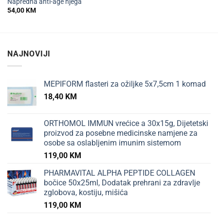
Napredna anti-age njega
54,00
KM
NAJNOVIJI
MEPIFORM flasteri za ožiljke 5x7,5cm 1 komad
18,40
KM
ORTHOMOL IMMUN vrećice a 30x15g, Dijetetski
proizvod za posebne medicinske namjene za
osobe sa oslabljenim imunim sistemom
119,00
KM
PHARMAVITAL ALPHA PEPTIDE COLLAGEN
bočice 50x25ml, Dodatak prehrani za zdravlje
zglobova, kostiju, mišića
119,00
KM