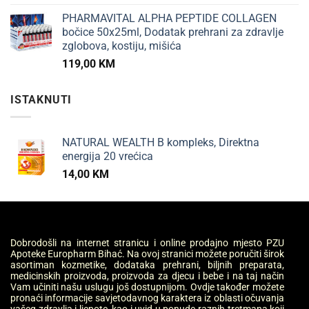
PHARMAVITAL ALPHA PEPTIDE COLLAGEN
bočice 50x25ml, Dodatak prehrani za zdravlje
zglobova, kostiju, mišića
119,00
KM
ISTAKNUTI
NATURAL WEALTH B kompleks, Direktna
energija 20 vrećica
14,00
KM
Dobrodošli na internet stranicu i online prodajno mjesto PZU
Apoteke Europharm Bihać. Na ovoj stranici možete poručiti širok
asortiman kozmetike, dodataka prehrani, biljnih preparata,
medicinskih proizvoda, proizvoda za djecu i bebe i na taj način
Vam učiniti našu uslugu još dostupnijom. Ovdje također možete
pronaći informacije savjetodavnog karaktera iz oblasti očuvanja
vašeg zdravlja i ljepote, kao i uvid u ponude raznih tretmana koji