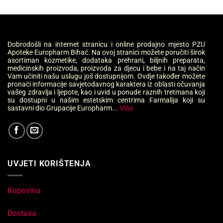
Dobrodošli na internet stranicu i online prodajno mjesto PZU
Apoteke Europharm Bihać. Na ovoj stranici možete poručiti širok
asortiman kozmetike, dodataka prehrani, biljnih preparata,
medicinskih proizvoda, proizvoda za djecu i bebe i na taj način
Vam učiniti našu uslugu još dostupnijom. Ovdje također možete
pronaći informacije savjetodavnog karaktera iz oblasti očuvanja
vašeg zdravlja i ljepote, kao i uvid u ponude raznih tretmana koji
su dostupni u našim estetskim centrima Farmalija koji su
sastavni dio Grupacije Europharm...
Više
UVJETI KORIŠTENJA
Kupovina
Dostava