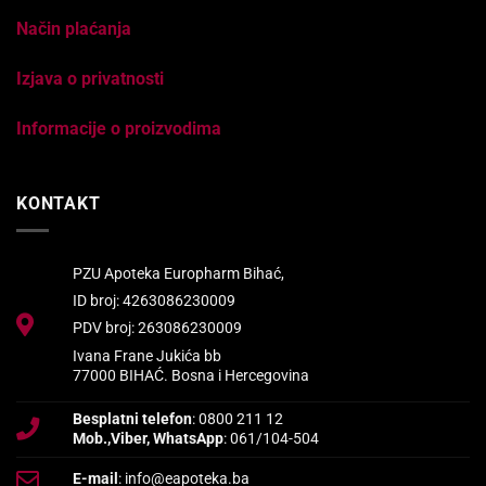
Način plaćanja
Izjava o privatnosti
Informacije o proizvodima
KONTAKT
PZU Apoteka Europharm Bihać,
ID broj: 4263086230009
PDV broj: 263086230009
Ivana Frane Jukića bb
77000 BIHAĆ. Bosna i Hercegovina
Besplatni telefon
: 0800 211 12
Mob.,Viber, WhatsApp
: 061/104-504
E-mail
: info@eapoteka.ba