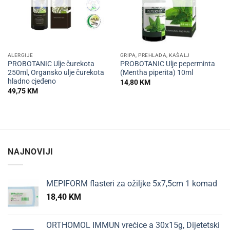
ALERGIJE
GRIPA, PREHLADA, KAŠALJ
PROBOTANIC Ulje čurekota
PROBOTANIC Ulje peperminta
250ml, Organsko ulje čurekota
(Mentha piperita) 10ml
hladno cjeđeno
14,80
KM
49,75
KM
NAJNOVIJI
MEPIFORM flasteri za ožiljke 5x7,5cm 1 komad
18,40
KM
ORTHOMOL IMMUN vrećice a 30x15g, Dijetetski