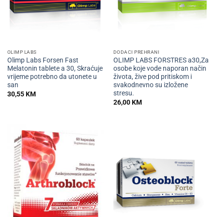
OLIMP LABS
DODACI PREHRANI
Olimp Labs Forsen Fast
OLIMP LABS FORSTRES a30,Za
Melatonin tablete a 30, Skraćuje
osobe koje vode naporan način
vrijeme potrebno da utonete u
života, žive pod pritiskom i
san
svakodnevno su izložene
stresu.
30,55
KM
26,00
KM