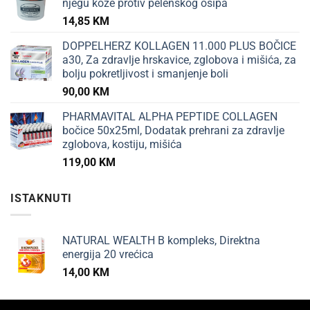
njegu kože protiv pelenskog osipa
14,85
KM
DOPPELHERZ KOLLAGEN 11.000 PLUS BOČICE
a30, Za zdravlje hrskavice, zglobova i mišića, za
bolju pokretljivost i smanjenje boli
90,00
KM
PHARMAVITAL ALPHA PEPTIDE COLLAGEN
bočice 50x25ml, Dodatak prehrani za zdravlje
zglobova, kostiju, mišića
119,00
KM
ISTAKNUTI
NATURAL WEALTH B kompleks, Direktna
energija 20 vrećica
14,00
KM