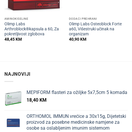
AMINOKISELINE
DODACI PREHRANI
Olimp Labs
Olimp Labs Osteoblock Forte
Arthroblock®kapsula a 60, Za
a60, Višestruki učinak na
pokretljivost zglobova
organizam
48,45
KM
40,90
KM
NAJNOVIJI
MEPIFORM flasteri za ožiljke 5x7,5cm 5 komada
18,40
KM
ORTHOMOL IMMUN vrećice a 30x15g, Dijetetski
proizvod za posebne medicinske namjene za
osobe sa oslabljenim imunim sistemom