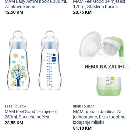
MAM Easy Active bočica 330 ml,
MAM Feel Good 0+ mjeseci
Za aktivne bebe
170ml, Staklena bočica
12,50
KM
23,75
KM
NEMA NA ZALIHI
BEBE I DJECA
BEBE I DJECA
MAM Feel Good 2+ mjeseci
MAM ručna izdajalica, Za
260ml, Staklena bočica
jednostavno, brzo i udobno
izdajanje mlijeka
28,55
KM
81,10
KM