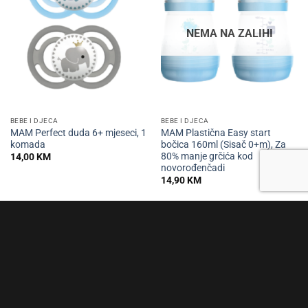
NEMA NA ZALIHI
BEBE I DJECA
BEBE I DJECA
MAM Perfect duda 6+ mjeseci, 1
MAM Plastična Easy start
komada
bočica 160ml (Sisač 0+m), Za
80% manje grčića kod
14,00
KM
novorođenčadi
14,90
KM
NEMA NA ZALIHI