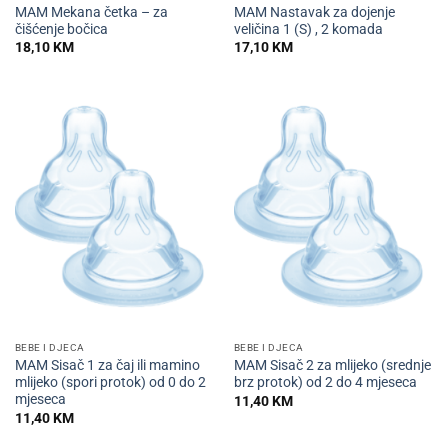
MAM Mekana četka – za
MAM Nastavak za dojenje
čišćenje bočica
veličina 1 (S) , 2 komada
18,10
KM
17,10
KM
BEBE I DJECA
BEBE I DJECA
MAM Sisač 1 za čaj ili mamino
MAM Sisač 2 za mlijeko (srednje
mlijeko (spori protok) od 0 do 2
brz protok) od 2 do 4 mjeseca
mjeseca
11,40
KM
11,40
KM