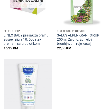
NEMA NA ZALIHI
BEBE I DJECA
DIJETETSKI PROIZVODI
LINEX BABY prašak za oralnu
SALUS ALPENKRAFT SIRUP
suspenziju a 10, Dodatak
250ml, Za grlo, ždrijelo i
prehrani sa probiotikom
bronhije, umiruje kašalj
16,25
KM
22,00
KM