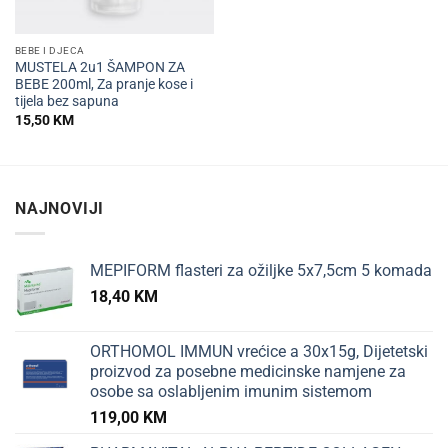
BEBE I DJECA
MUSTELA 2u1 ŠAMPON ZA
BEBE 200ml, Za pranje kose i
tijela bez sapuna
15,50
KM
NAJNOVIJI
MEPIFORM flasteri za ožiljke 5x7,5cm 5 komada
18,40
KM
ORTHOMOL IMMUN vrećice a 30x15g, Dijetetski
proizvod za posebne medicinske namjene za
osobe sa oslabljenim imunim sistemom
119,00
KM