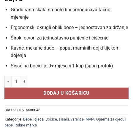
Graduirana skala na poleđini omogućava tačno
mjerenje
Ergonomski okrugli oblik boce – jednostavan za držanje
Široki otvori za jednostavno punjenje i čišćenje
Ravne, mekane dude – poput maminih dojki tijekom
dojenja
Sisač na bočici je 0+ mjeseci-1 kap (spori protok)
MAM Feel Good 0+ mjeseci 170ml, Staklena bočica količina
DODAJ U KOŠARICU
SKU:
9001616638046
Kategorije:
Bebe i djeca
,
Bočice, sisači, varalice
,
MAM
,
Oprema za djecu i
bebe
,
Robne marke