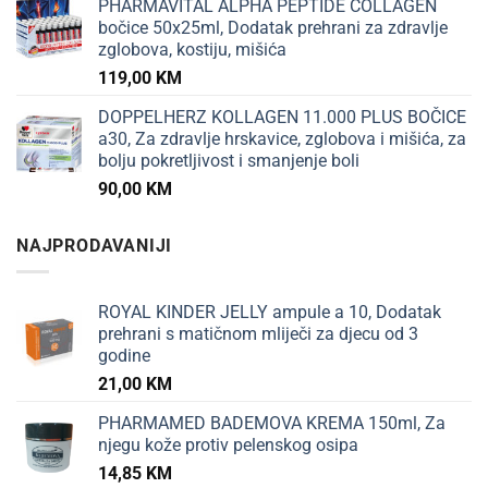
PHARMAVITAL ALPHA PEPTIDE COLLAGEN
bočice 50x25ml, Dodatak prehrani za zdravlje
zglobova, kostiju, mišića
119,00
KM
DOPPELHERZ KOLLAGEN 11.000 PLUS BOČICE
a30, Za zdravlje hrskavice, zglobova i mišića, za
bolju pokretljivost i smanjenje boli
90,00
KM
NAJPRODAVANIJI
ROYAL KINDER JELLY ampule a 10, Dodatak
prehrani s matičnom mliječi za djecu od 3
godine
21,00
KM
PHARMAMED BADEMOVA KREMA 150ml, Za
njegu kože protiv pelenskog osipa
14,85
KM