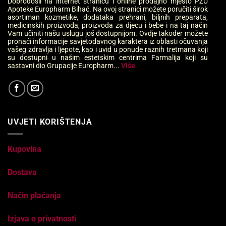
Dobrodošli na internet stranicu i online prodajno mjesto PZU
Apoteke Europharm Bihać. Na ovoj stranici možete poručiti širok
asortiman kozmetike, dodataka prehrani, biljnih preparata,
medicinskih proizvoda, proizvoda za djecu i bebe i na taj način
Vam učiniti našu uslugu još dostupnijom. Ovdje također možete
pronaći informacije savjetodavnog karaktera iz oblasti očuvanja
vašeg zdravlja i ljepote, kao i uvid u ponude raznih tretmana koji
su dostupni u našim estetskim centrima Farmalija koji su
sastavni dio Grupacije Europharm...
Više
UVJETI KORIŠTENJA
Kupovina
Dostava
Način plaćanja
Izjava o privatnosti