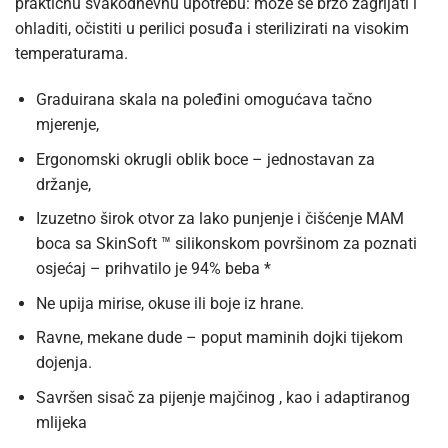
praktičnu svakodnevnu upotrebu:
može se brzo zagrijati i
ohladiti, očistiti u perilici posuđa i sterilizirati na visokim
temperaturama.
Graduirana skala na poleđini omogućava tačno
mjerenje,
Ergonomski okrugli oblik boce – jednostavan za
držanje,
Izuzetno širok otvor za lako punjenje i čišćenje MAM
boca sa SkinSoft ™ silikonskom površinom za poznati
osjećaj – prihvatilo je 94% beba *
Ne upija mirise, okuse ili boje iz hrane.
Ravne, mekane dude – poput maminih dojki tijekom
dojenja.
Savršen sisač za pijenje majčinog , kao i adaptiranog
mlijeka