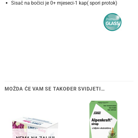
Sisač na bočici je 0+ mjeseci-1 kap( spori protok)
MOŽDA ĆE VAM SE TAKOĐER SVIDJETI…