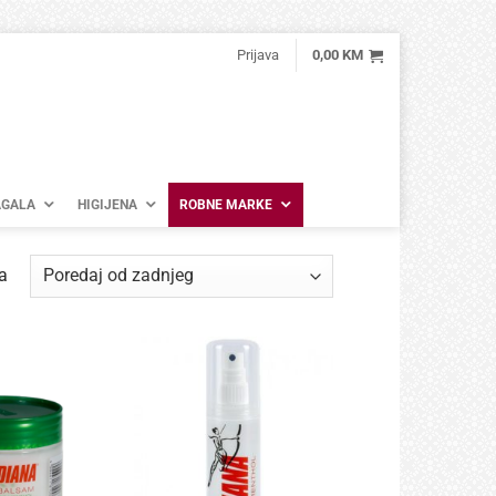
Prijava
0,00
KM
GALA
HIGIJENA
ROBNE MARKE
Poredano
a
po
najnovijem