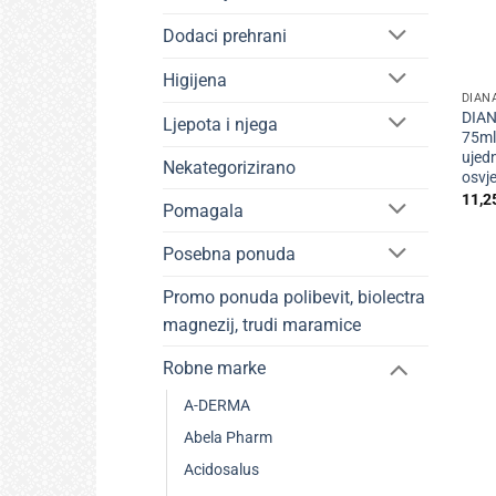
Dodaci prehrani
+
Higijena
DIAN
DIAN
Ljepota i njega
75ml,
ujedn
Nekategorizirano
osvj
11,2
Pomagala
Posebna ponuda
Promo ponuda polibevit, biolectra
magnezij, trudi maramice
Robne marke
A-DERMA
Abela Pharm
Acidosalus
+