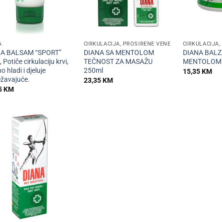
+
+
A
CIRKULACIJA, PROŠIRENE VENE
CIRKULACIJA,
A BALSAM “SPORT”
DIANA SA MENTOLOM
DIANA BAL
 Potiče cirkulaciju krvi,
TEČNOST ZA MASAŽU
MENTOLOM 
o hladi i djeluje
250ml
15,35
KM
ežavajuće.
23,35
KM
5
KM