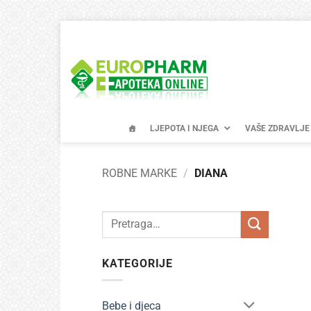
Skip
to
content
LJEPOTA I NJEGA
VAŠE ZDRAVLJE
ROBNE MARKE
/
DIANA
Pretraži:
KATEGORIJE
Bebe i djeca