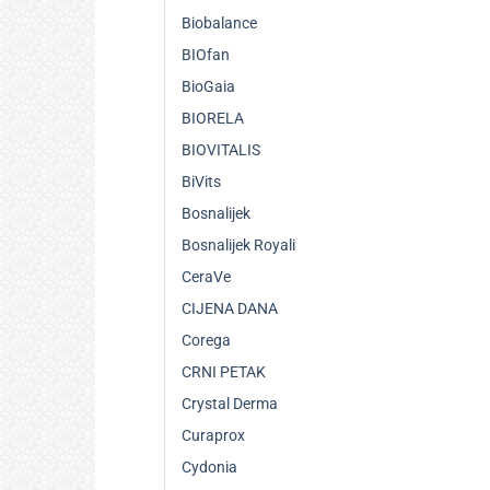
Biobalance
BIOfan
BioGaia
BIORELA
BIOVITALIS
BiVits
Bosnalijek
Bosnalijek Royali
CeraVe
CIJENA DANA
Corega
CRNI PETAK
Crystal Derma
Curaprox
Cydonia