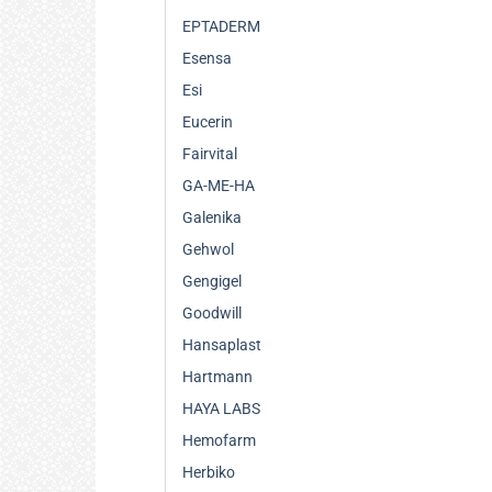
EPTADERM
Esensa
Esi
Eucerin
Fairvital
GA-ME-HA
Galenika
Gehwol
Gengigel
Goodwill
Hansaplast
Hartmann
HAYA LABS
Hemofarm
Herbiko