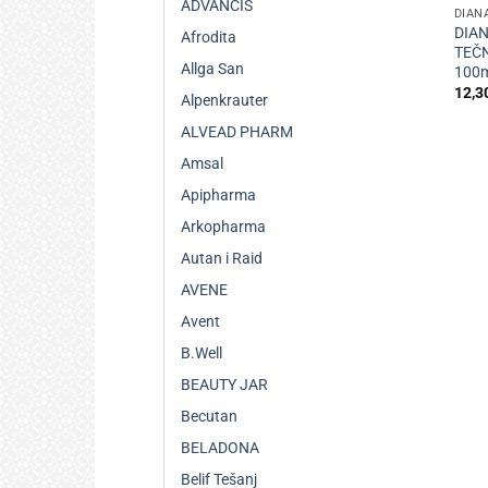
ADVANCIS
DIAN
DIA
Afrodita
TEČ
Allga San
100m
12,3
Alpenkrauter
ALVEAD PHARM
Amsal
Apipharma
Arkopharma
Autan i Raid
AVENE
Avent
B.Well
BEAUTY JAR
Becutan
BELADONA
Belif Tešanj