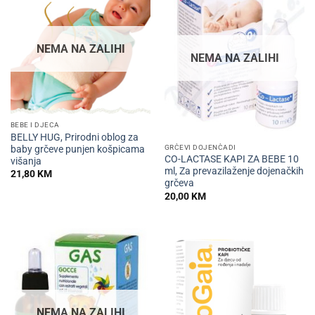
NEMA NA ZALIHI
NEMA NA ZALIHI
BEBE I DJECA
BELLY HUG, Prirodni oblog za
GRČEVI DOJENČADI
baby grčeve punjen košpicama
CO-LACTASE KAPI ZA BEBE 10
višanja
ml, Za prevazilaženje dojenačkih
21,80
KM
grčeva
20,00
KM
NEMA NA ZALIHI