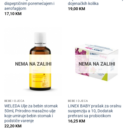
dispeptičnim poremećajem i
dojenačkih kolika
aerofagijom
19,00
KM
17,10
KM
NEMA NA ZALIHI
NEMA NA ZALIHI
BEBE I DJECA
BEBE I DJECA
WELEDA Ulje za bebin stomak
LINEX BABY prašak za oralnu
50ml, Prirodno masažno ulje
suspenziju a 10, Dodatak
koje umiruje bebin stomak i
prehrani sa probiotikom
podstiče varenje
16,25
KM
22,20
KM