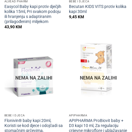
ALVEAD PHARM
BEBE I DJECA
Easycol Baby kapi protiv dječjih
Becutan KIDS VITS protiv kolika
kolika 15ml, Pri svakom podoju
kapi 30ml
ili hranjenju s adaptiranim
9,45
KM
(prilagođenim) mlijekom
43,90
KM
NEMA NA ZALIHI
NEMA NA ZALIHI
BEBE I DJECA
APIPHARMA
Flonivin® baby kapi 20ml,
APIPHARMA ProBiovit baby +
Koristi se kod djece i odojčadi sa
D3 kapi 10 ml, Za regulaciju
stomačnim grčevima,
crijevne mikroflore i ublažavanje