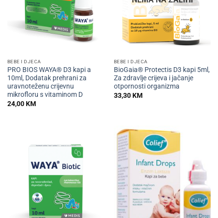
BEBE I DJECA
BEBE I DJECA
PRO BIOS WAYA® D3 kapi a
BioGaia® Protectis D3 kapi 5ml,
10ml, Dodatak prehrani za
Za zdravlje crijeva i jačanje
uravnoteženu crijevnu
otpornosti organizma
mikrofloru s vitaminom D
33,30
KM
24,00
KM