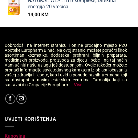
NATURAL WEALTH B kompleks, Direktna
energija 20 vrećica
14,00
KM
Dobrodošli na internet stranicu i online prodajno mjesto PZU
Apoteke Europharm Bihać. Na ovoj stranici možete poručiti širok
asortiman kozmetike, dodataka prehrani, biljnih preparata,
medicinskih proizvoda, proizvoda za djecu i bebe i na taj način
Vam učiniti našu uslugu još dostupnijom. Ovdje također možete
pronaći informacije savjetodavnog karaktera iz oblasti očuvanja
vašeg zdravlja i ljepote, kao i uvid u ponude raznih tretmana koji
su dostupni u našim estetskim centrima Farmalija koji su
sastavni dio Grupacije Europharm...
Više
UVJETI KORIŠTENJA
Kupovina