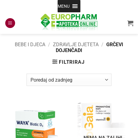
Skip
MENU
to
content
BEBE I DJECA
/
ZDRAVLJE DJETETA
/
GRČEVI
DOJENČADI
FILTRIRAJ
NEMA NA ZALIHI