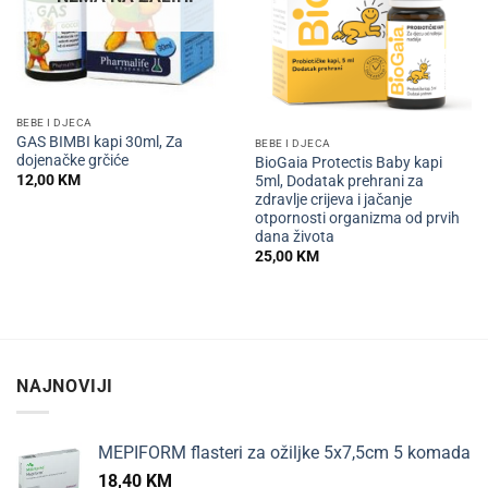
BEBE I DJECA
GAS BIMBI kapi 30ml, Za
BEBE I DJECA
dojenačke grčiće
BioGaia Protectis Baby kapi
12,00
KM
5ml, Dodatak prehrani za
zdravlje crijeva i jačanje
otpornosti organizma od prvih
dana života
25,00
KM
NAJNOVIJI
MEPIFORM flasteri za ožiljke 5x7,5cm 5 komada
18,40
KM