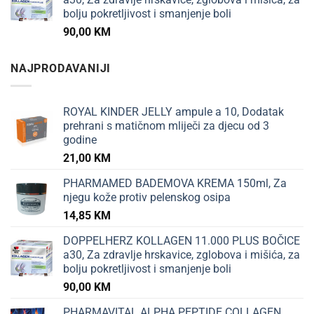
bolju pokretljivost i smanjenje boli
90,00
KM
NAJPRODAVANIJI
ROYAL KINDER JELLY ampule a 10, Dodatak
prehrani s matičnom mliječi za djecu od 3
godine
21,00
KM
PHARMAMED BADEMOVA KREMA 150ml, Za
njegu kože protiv pelenskog osipa
14,85
KM
DOPPELHERZ KOLLAGEN 11.000 PLUS BOČICE
a30, Za zdravlje hrskavice, zglobova i mišića, za
bolju pokretljivost i smanjenje boli
90,00
KM
PHARMAVITAL ALPHA PEPTIDE COLLAGEN