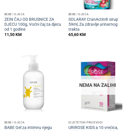
BEBE I DJECA
BEBE I DJECA
ZEIN ČAJ OD BRUSNICE ZA
SOLARAY CranActin® sirup
DJECU 100g, Voćni čaj za djecu
59ml, Za zdravlje urinarnog
od 1 godine
trakta
11,50
KM
65,60
KM
NEMA NA ZALIHI
BEBE I DJECA
DIJETETSKI PROIZVODI
BABE Gel za intimnu njegu
URIROSE KIDS a 10 vrećica,