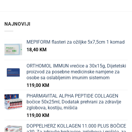
NAJNOVIJI
MEPIFORM flasteri za ožiljke 5x7,5cm 1 komad
18,40
KM
ORTHOMOL IMMUN vrećice a 30x15g, Dijetetski
proizvod za posebne medicinske namjene za
osobe sa oslabljenim imunim sistemom
119,00
KM
PHARMAVITAL ALPHA PEPTIDE COLLAGEN
bočice 50x25ml, Dodatak prehrani za zdravlje
zglobova, kostiju, mišića
119,00
KM
DOPPELHERZ KOLLAGEN 11.000 PLUS BOČICE
a30, Za zdravlje hrskavice, zglobova i mišića, za