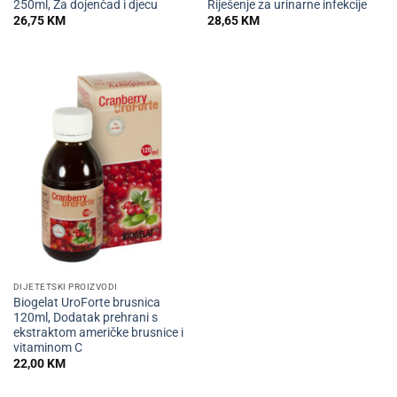
250ml, Za dojenčad i djecu
Riješenje za urinarne infekcije
26,75
KM
28,65
KM
DIJETETSKI PROIZVODI
Biogelat UroForte brusnica
120ml, Dodatak prehrani s
ekstraktom američke brusnice i
vitaminom C
22,00
KM