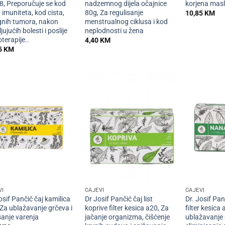
8, Preporučuje se kod
nadzemnog dijela očajnice
korjena mas
imuniteta, kod cista,
80g, Za regulisanje
10,85
KM
gnih tumora, nakon
menstrualnog ciklusa i kod
ljujućih bolesti i poslije
neplodnosti u žena
terapije..
4,40
KM
5
KM
+
+
VI
ČAJEVI
ČAJEVI
osif Pančić čaj kamilica
Dr Josif Pančić čaj list
Dr. Josif Pa
 Za ublažavanje grčeva i
koprive filter kesica a20, Za
filter kesica
šanje varenja
jačanje organizma, čišćenje
ublažavanje 