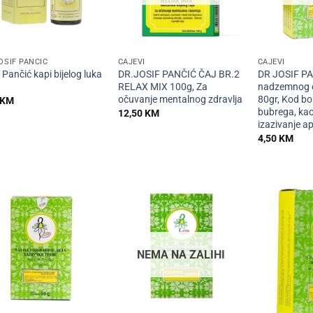
+
+
OSIF PANČIĆ
ČAJEVI
ČAJEVI
 Pančić kapi bijelog luka
DR.JOSIF PANČIĆ ČAJ BR.2
DR JOSIF PA
RELAX MIX 100g, Za
nadzemnog d
očuvanje mentalnog zdravlja
80gr, Kod bole
KM
bubrega, kao
12,50
KM
izazivanje ap
4,50
KM
NEMA NA ZALIHI
+
+