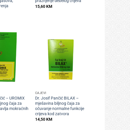
 gasova,
pražnjenje debelog crijeva
renja
15,60
KM
+
ČAJEVI
nčić – UROMIX
Dr. Josif Pančić BILAX –
ljnog čaja za
mješavina biljnog čaja za
avlja mokraćnih
očuvanje normalne funkcije
crijeva kod zatvora
14,50
KM