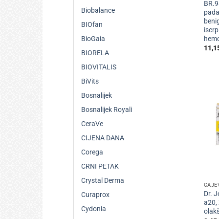
BR.9
Biobalance
pada 
beni
BIOfan
iscrp
hemo
BioGaia
11,1
BIORELA
BIOVITALIS
BiVits
Bosnalijek
Bosnalijek Royali
CeraVe
CIJENA DANA
Corega
CRNI PETAK
+
Crystal Derma
ČAJE
Dr. J
Curaprox
a20,
Cydonia
olak