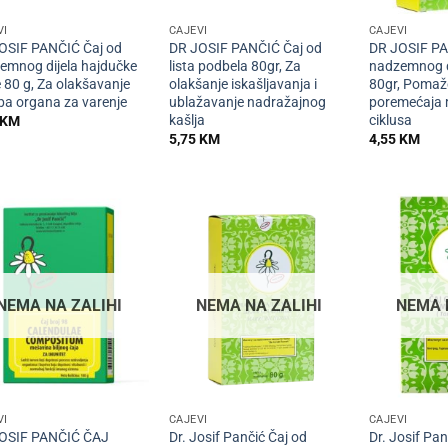
VI
ČAJEVI
ČAJEVI
OSIF PANČIĆ Čaj od
DR JOSIF PANČIĆ Čaj od
DR JOSIF PA
emnog dijela hajdučke
lista podbela 80gr, Za
nadzemnog d
 80 g, Za olakšavanje
olakšanje iskašljavanja i
80gr, Pomaž
ba organa za varenje
ublažavanje nadražajnog
poremećaja 
kašlja
ciklusa
KM
5,75
KM
4,55
KM
NEMA NA ZALIHI
NEMA NA ZALIHI
NEMA 
+
+
VI
ČAJEVI
ČAJEVI
OSIF PANČIĆ ČAJ
Dr. Josif Pančić Čaj od
Dr. Josif Pan