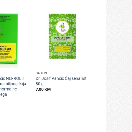
+
ČAJEVI
nčić NEFROLIT
Dr. Josif Pančić Čaj sena list
na biljnog čaja
80 g
 normalne
7,00
KM
rega