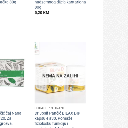
lačka 80g
nadzemnog dijela kantariona
80g
5,20
KM
NEMA NA ZALIHI
+
DODACI PREHRANI
nčić čaj Nana
Dr Josif Pančić BILAX D®
 a20, Za
kapsule a30, Pomaže
grčeva,
fiziološku funkciju i