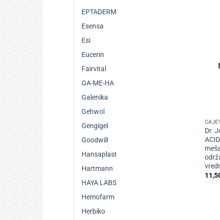
EPTADERM
Esensa
Esi
Eucerin
Fairvital
GA-ME-HA
Galenika
+
Gehwol
ČAJE
Gengigel
Dr. J
ACI
Goodwill
meša
Hansaplast
održ
vred
Hartmann
11,5
HAYA LABS
Hemofarm
Herbiko