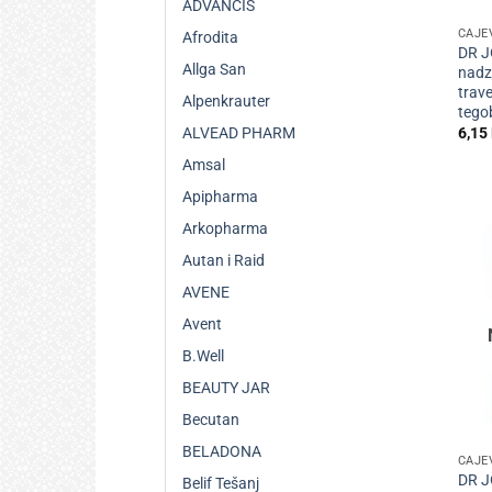
ADVANCIS
ČAJE
Afrodita
DR J
Allga San
nadz
trave
Alpenkrauter
tego
6,15
ALVEAD PHARM
Amsal
Apipharma
Arkopharma
Autan i Raid
AVENE
Avent
B.Well
BEAUTY JAR
Becutan
+
BELADONA
ČAJE
DR J
Belif Tešanj