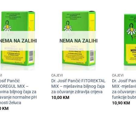
NEMA NA ZALIHI
NEMA NA ZALIHI
+
+
VI
ČAJEVI
ČAJEVI
osif Pančić
Dr. Josif Pančić FITOREKTAL
Dr. Josif Pa
DOREGUL MIX –
MIX – mješavina biljnog čaja
MIX -mješavi
vina biljnog čaja za
za očuvanje zdravlja crijeva
za očuvanje
avanje normalne pH
funkcije bub
10,00
KM
nosti želuca
10,90
KM
0
KM