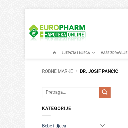
Skip
to
content
LJEPOTA I NJEGA
VAŠE ZDRAVLJE
ROBNE MARKE
/
DR. JOSIF PANČIĆ
Pretraži:
KATEGORIJE
Bebe i djeca