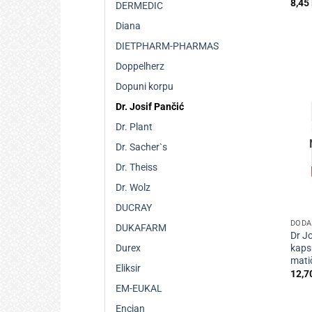
8,45
DERMEDIC
Diana
DIETPHARM-PHARMAS
Doppelherz
Dopuni korpu
Dr. Josif Pančić
Dr. Plant
Dr. Sacher`s
Dr. Theiss
Dr. Wolz
+
DUCRAY
DODA
DUKAFARM
Dr J
kaps
Durex
matič
Eliksir
12,7
EM-EUKAL
Encian