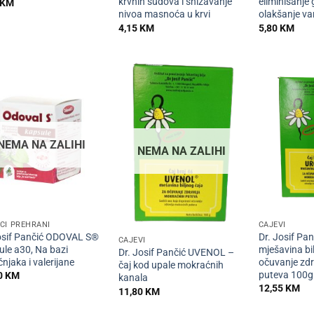
krvnih sudova i snižavanje
eliminisanje
KM
nivoa masnoća u krvi
olakšanje va
4,15
KM
5,80
KM
NEMA NA ZALIHI
NEMA NA ZALIHI
+
+
CI PREHRANI
ČAJEVI
osif Pančić ODOVAL S®
Dr. Josif Pa
ČAJEVI
ule a30, Na bazi
mješavina bi
Dr. Josif Pančić UVENOL –
njaka i valerijane
očuvanje zdr
čaj kod upale mokraćnih
puteva 100g
0
KM
kanala
12,55
KM
11,80
KM