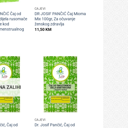
ČAJEVI
NČIĆ Čaj od
DR JOSIF PANČIĆ Čaj Mioma
ijela rusomače
Mix 100gr, Za očuvanje
e kod
ženskog zdravlja
menstrualnog
11,50
KM
NA ZALIHI
+
ČAJEVI
čić, Čaj od
Dr. Josif Pančić, Čaj od