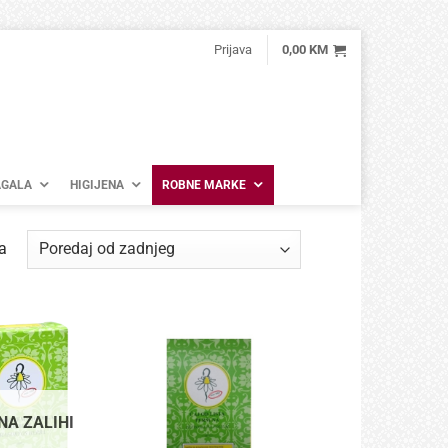
Prijava
0,00
KM
GALA
HIGIJENA
ROBNE MARKE
Poredano
a
po
najnovijem
NA ZALIHI