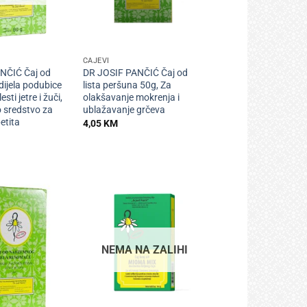
+
ČAJEVI
NČIĆ Čaj od
DR JOSIF PANČIĆ Čaj od
ijela podubice
lista peršuna 50g, Za
sti jetre i žuči,
olakšavanje mokrenja i
 sredstvo za
ublažavanje grčeva
etita
4,05
KM
NEMA NA ZALIHI
+