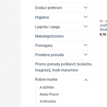
Dodaci prehrani
+
Higijena
DR. J
Josif
Ljepota i njega
30ml
9,70
Nekategorizirano
Pomagala
Posebna ponuda
Promo ponuda polibevit, biolectra
magnezij, trudi maramice
Robne marke
A-DERMA
Abela Pharm
Acidosalus
+