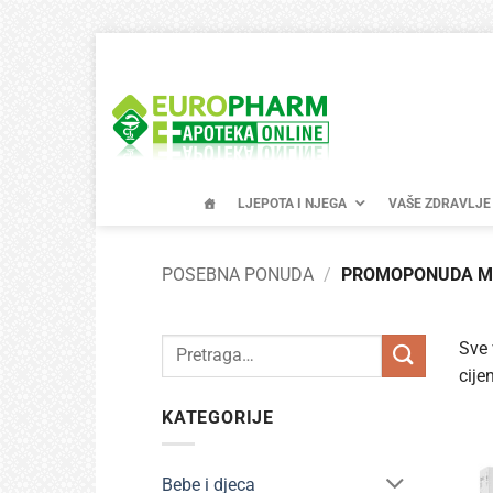
Skip
to
content
LJEPOTA I NJEGA
VAŠE ZDRAVLJE
POSEBNA PONUDA
/
PROMOPONUDA M
Pretraži:
Sve 
cije
KATEGORIJE
Bebe i djeca