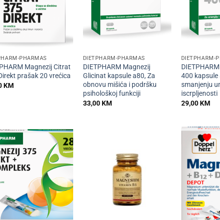
+
+
PHARM-PHARMAS
DIETPHARM-PHARMAS
DIETPHARM-
PHARM Magnezij Citrat
DIETPHARM Magnezij
DIETPHARM 
Direkt prašak 20 vrećica
Glicinat kapsule a80, Za
400 kapsule 
obnovu mišića i podršku
smanjenju u
0
KM
psihološkoj funkciji
iscrpljenosti
33,00
KM
29,00
KM