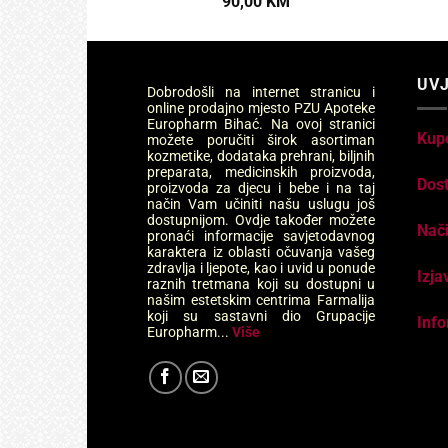
90,00
KM
UVJ
Dobrodošli na internet stranicu i
online prodajno mjesto PZU Apoteke
Europharm Bihać. Na ovoj stranici
Kup
možete poručiti širok asortiman
kozmetike, dodataka prehrani, biljnih
preparata, medicinskih proizvoda,
Dos
proizvoda za djecu i bebe i na taj
način Vam učiniti našu uslugu još
dostupnijom. Ovdje također možete
Nači
pronaći informacije savjetodavnog
karaktera iz oblasti očuvanja vašeg
zdravlja i ljepote, kao i uvid u ponude
Izja
raznih tretmana koji su dostupni u
našim estetskim centrima Farmalija
koji su sastavni dio Grupacije
Info
Europharm...
Više