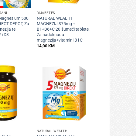
+
RANI
DIJABETES
 Magnesium 500
NATURAL WEALTH
RECT DEPOT, Za
MAGNEZIJ 375mg +
ezija te
B1+B6+C 20 šumeći tablete,
 i D3
Za nadoknadu
magnezija+vitamini B i C
14,00
KM
+
NATURAL WEALTH