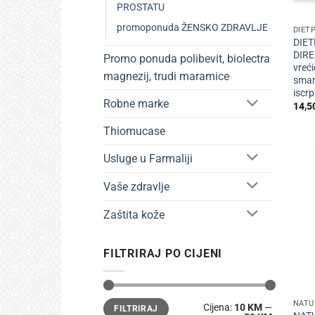
+
PROSTATU
promoponuda ŽENSKO ZDRAVLJE
DIET
DIE
DIR
Promo ponuda polibevit, biolectra
vreći
magnezij, trudi maramice
sman
iscrp
Robne marke
14,5
Thiomucase
Usluge u Farmaliji
Vaše zdravlje
Zaštita kože
FILTRIRAJ PO CIJENI
+
Min
Maks
NATU
Cijena:
10 KM
—
FILTRIRAJ
cijena
cijena