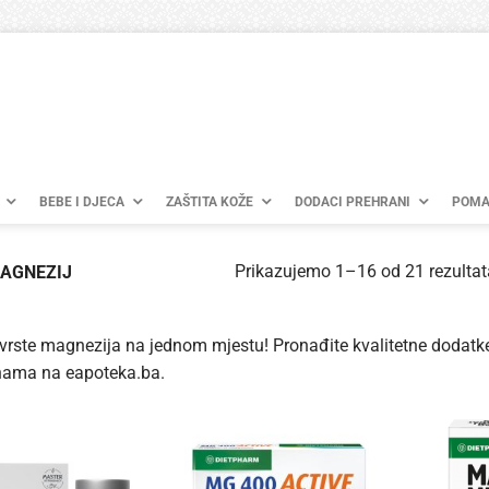
BEBE I DJECA
ZAŠTITA KOŽE
DODACI PREHRANI
POMA
Prikazujemo 1–16 od 21 rezultat
AGNEZIJ
vrste magnezija na jednom mjestu! Pronađite kvalitetne dodatk
nama na eapoteka.ba.