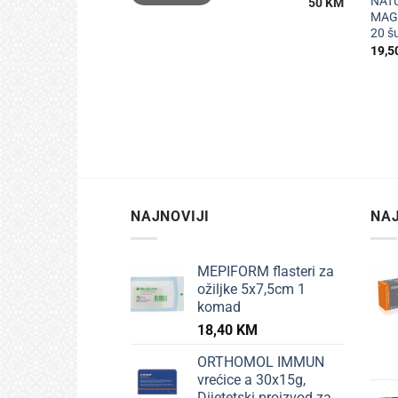
NAT
50 KM
MAGN
20 š
19,5
NAJNOVIJI
NAJ
MEPIFORM flasteri za
ožiljke 5x7,5cm 1
komad
18,40
KM
ORTHOMOL IMMUN
vrećice a 30x15g,
Dijetetski proizvod za