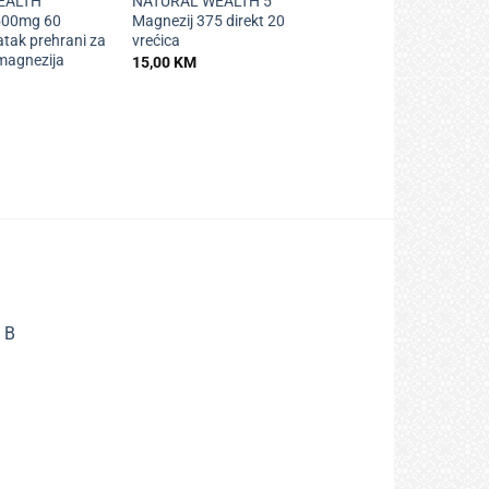
EALTH
NATURAL WEALTH 5
500mg 60
Magnezij 375 direkt 20
atak prehrani za
vrećica
magnezija
15,00
KM
 B