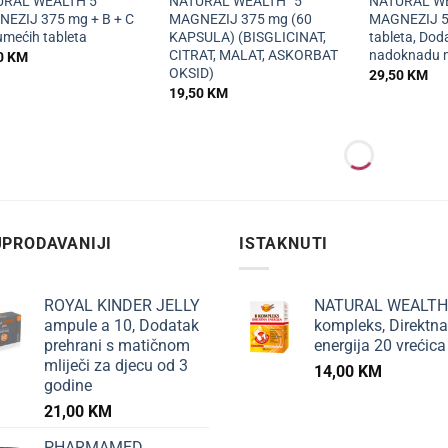
URAL WEALTH 5
NATURAL WEALTH “5”
NATURAL W
EZIJ 375 mg + B + C
MAGNEZIJ 375 mg (60
MAGNEZIJ 
umećih tableta
KAPSULA) (BISGLICINAT,
tableta, Dod
CITRAT, MALAT, ASKORBAT
nadoknadu 
0
KM
OKSID)
29,50
KM
19,50
KM
PRODAVANIJI
ISTAKNUTI
ROYAL KINDER JELLY
NATURAL WEALTH
ampule a 10, Dodatak
kompleks, Direktna
prehrani s matičnom
energija 20 vrećica
mliječi za djecu od 3
14,00
KM
godine
21,00
KM
PHARMAMED