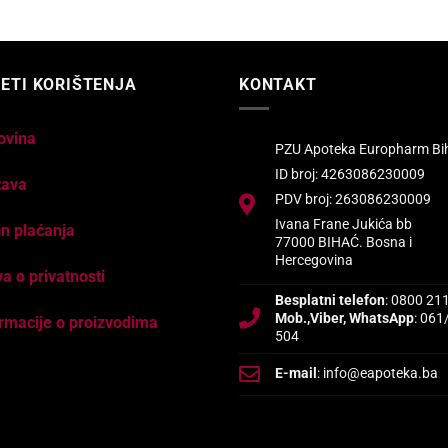
ETI KORIŠTENJA
KONTAKT
ovina
PZU Apoteka Europharm Bi
ID broj: 4263086230009
tava
PDV broj: 263086230009
Ivana Frane Jukića bb
n plaćanja
77000 BIHAĆ. Bosna i
Hercegovina
va o privatnosti
Besplatni telefon
: 0800 21
Mob.,Viber, WhatsApp
: 061
rmacije o proizvodima
504
E-mail
: info@eapoteka.ba