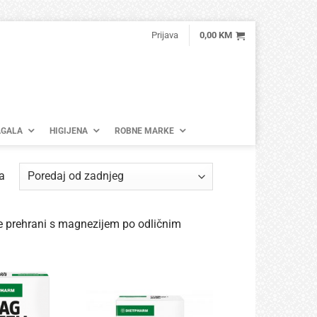
Prijava
0,00
KM
GALA
HIGIJENA
ROBNE MARKE
Poredano
a
po
najnovijem
e prehrani s magnezijem po odličnim