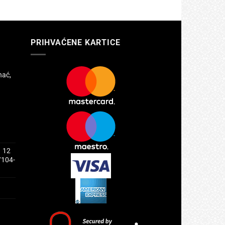
PRIHVAĆENE KARTICE
hać,
1 12
/104-