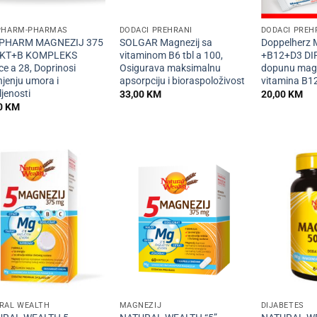
+
+
PHARM-PHARMAS
DODACI PREHRANI
DODACI PREH
TPHARM MAGNEZIJ 375
SOLGAR Magnezij sa
Doppelherz
EKT+B KOMPLEKS
vitaminom B6 tbl a 100,
+B12+D3 DI
ce a 28, Doprinosi
Osigurava maksimalnu
dopunu magn
jenju umora i
apsorpciju i bioraspoloživost
vitamina B12
ljenosti
33,00
KM
20,00
KM
0
KM
+
+
RAL WEALTH
MAGNEZIJ
DIJABETES