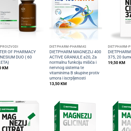
+
+
 PROIZVODI
DIETPHARM-PHARMAS
DIETPHARM-
TER OF PHARMACY
DIETPHARM MAGNEZIJ 400
DIETPHARM M
ESIUM DUO ( 60
ACTIVE GRANULE a20, Za
375, 20 šume
ETA)
normalnu funkciju mišića i
19,50
KM
nervnog sistema te
0
KM
vitaminima B skupine protiv
umora i iscrpljenosti
13,50
KM