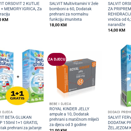
IT ORSOVIT 2 KUTIJE
SALVIT Multivitamini V žele
SALVIT ORS
 + MEMORY IGRICA, Za
bomboni a 60, Dodatak
ZA PRIPRE
raciju
prehrani za normalnu
REHIDRACIJ
funkciju imuniteta
vrećica od 6
0
KM
narandže
18,00
KM
14,00
KM
ZA DJECU
+
+
BEBE I DJECA
ROYAL KINDER JELLY
I DJECA
DODACI PREH
ampule a 10, Dodatak
IT BETA GLUKAN
SALVIT FER
prehrani s matičnom mliječi
P 150ml 1+1 GRATIS,
DODATAK P
za djecu od 3 godine
tak prehrani za jačanje
ŽELJEZOM 
21,00
KM