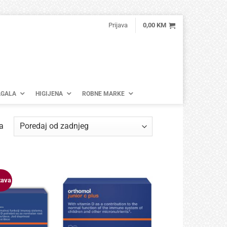
Prijava
0,00
KM
GALA
HIGIJENA
ROBNE MARKE
Poredano
a
po
najnovijem
tava