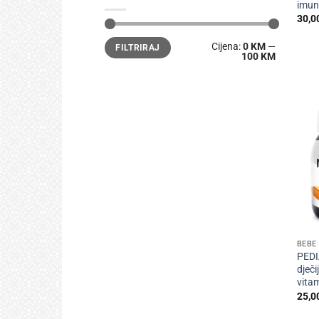
imun
30,0
Min
Maks
Cijena:
0 KM
—
FILTRIRAJ
cijena
cijena
100 KM
+
BEBE 
PEDI
dječi
vitam
25,0