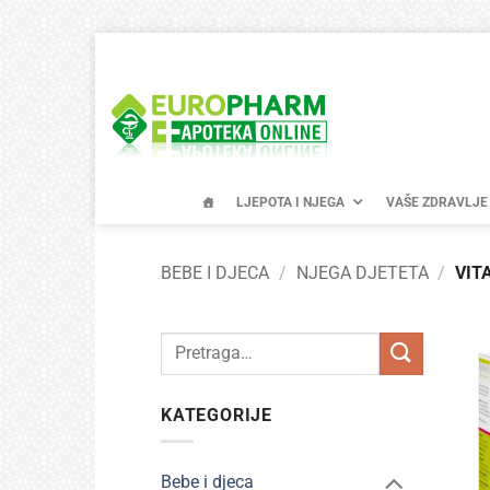
Skip
to
content
LJEPOTA I NJEGA
VAŠE ZDRAVLJE
BEBE I DJECA
/
NJEGA DJETETA
/
VITA
Pretraži:
KATEGORIJE
Bebe i djeca