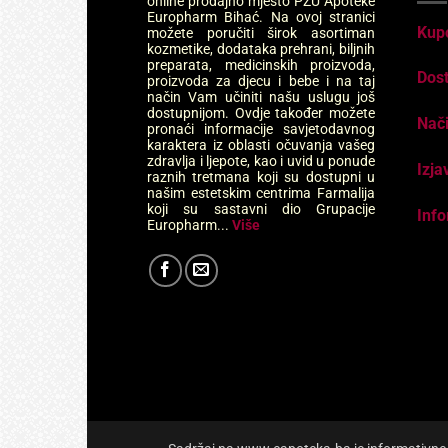
+
BEBE 
BioG
5ml, 
jačan
orga
33,3