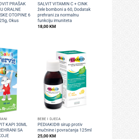
OVIT PRAŠAK
SALVIT VITAMIN C + CINK
MU ORALNE
žele bomboni a 60, Dodatak
SKE OTOPINE 6
prehrani za normalnu
,25g, Okus
funkciju imuniteta
18,00
KM
+
RANI
BEBE I DJECA
VIT KAPI 30ML
PEDIAKID® sirup protiv
REHRANI SA
mučnine i povraćanja 125ml
KOJE
25,00
KM