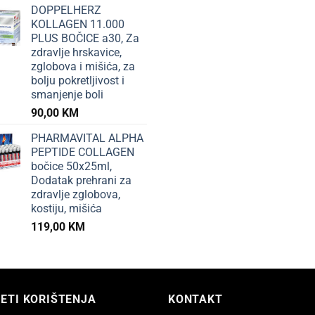
NEMA NA ZALIHI
+
+
I DJECA
BEBE I DJECA
BEBE I DJECA
NTO FORTE SIRUP
FLORADIX-KINDERVITAL ZA
YASENKA I
, Prirodno riješenje za
DJECU a 250ml, Dodatak
GLUKAN za d
adu i gripu
prehrani bogat kalcijumom i
GRATIS ! Za 
vitaminima
imuniteta.
0
KM
32,30
KM
38,65
KM