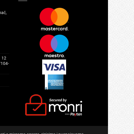
NA ZALIHI
NEMA NA ZALIHI
+
BEBE I DJECA
ultivitaminski
BIORELA IMMUNO KIDS 20
 250ml, Sadrži 22
prutića po 5g, Jedinstvena
inerale
kombinacija beta-glukana,
cinka, vitamina D i dobrih
bakterija za snažan imunitet
djece
22,75
KM
NEMA NA ZALIHI