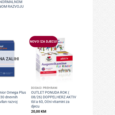
 NORMALNOM
NOM RAZVOJU
NOVO !ZA DJECU!
NA ZALIHI
+
DODACI PREHRANI
nior Omega Plus
OUTLET PONUDA ROK (
 30 dnevnih
08/26) DOPPELHERZ AKTIV
vilan razvoj
tbl a 60, Očni vitamini za
djecu
20,00
KM