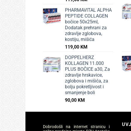
+
BEBE 
VIRA
100ml
prehl
18,9