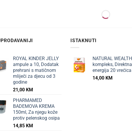
NEMA NA ZALIHI
+
+
I DJECA
BEBE I DJECA
BEBE I DJECA
AKID® Immuno-Fort
FLORADIX TONIK SA
PRO BIOS WA
p 125ml, Pomaže u
ŽELJEZOM a 250ml,
10ml, Dodata
avanju imuniteta kod
Dodatak prehrani bogat
uravnoteženu
e
vitaminima, ekstraktima
mikrofloru s
odabranog bilja i voća
0
KM
24,00
KM
29,00
KM