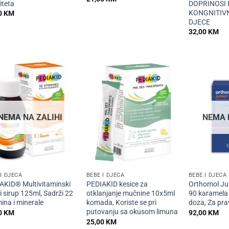
iteta
DOPRINOSI
KONGNITIV
0
KM
DJECE
32,00
KM
NEMA NA ZALIHI
NEMA 
+
+
I DJECA
BEBE I DJECA
BEBE I DJECA
AKID® Multivitaminski
PEDIAKID kesice za
Orthomol Ju
ji sirup 125ml, Sadrži 22
otklanjanje mučnine 10x5ml
90 karamela
ina i minerale
komada, Koriste se pri
doza, Za pra
putovanju sa okusom limuna
0
KM
92,00
KM
25,00
KM