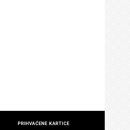
+
BEBE I DJECA
MUNO BETA
Becutan KIDS VITS multi
jecu 1+1
imuno vrećice a 14, Za bolji
jačanje
imunitet za djecu od 1.
godine
38,25
KM