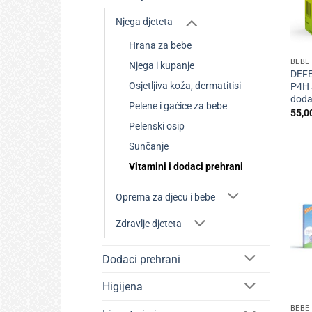
Njega djeteta
+
Hrana za bebe
BEBE 
Njega i kupanje
DEF
Osjetljiva koža, dermatitisi
P4H 
doda
Pelene i gaćice za bebe
55,0
Pelenski osip
Sunčanje
Vitamini i dodaci prehrani
Oprema za djecu i bebe
Zdravlje djeteta
Dodaci prehrani
+
Higijena
BEBE 