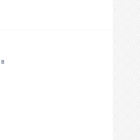
+
BEBE I DJECA
YA® D3 kapi a
Biorela Choco Multi Kids 20
k prehrani za
prutića, Dječjiji multivitamin s
 crijevnu
dobrim bakterijama za
 vitaminom D
svakodnevnu zaštitu
imuniteta djece te zdrav rast
i razvoj
22,80
KM