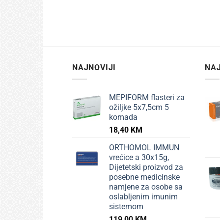
+
BEBE 
PEDI
siru
održ
djec
27,7