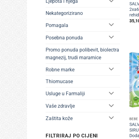
Ljepota i njega
SALV
2xa6
Nekategorizirano
rehid
35,1
Pomagala
Posebna ponuda
Promo ponuda polibevit, biolectra
magnezij, trudi maramice
Robne marke
Thiomucase
Usluge u Farmaliji
Vaše zdravlje
+
Zaštita kože
BEBE 
SALV
SIRU
FILTRIRAJ PO CIJENI
Doda