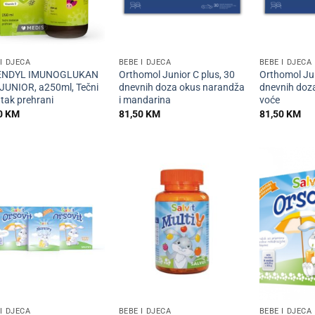
+
+
I DJECA
BEBE I DJECA
BEBE I DJECA
ENDYL IMUNOGLUKAN
Orthomol Junior C plus, 30
Orthomol Jun
JUNIOR, a250ml, Tečni
dnevnih doza okus narandža
dnevnih doz
tak prehrani
i mandarina
voće
0
KM
81,50
KM
81,50
KM
+
+
I DJECA
BEBE I DJECA
BEBE I DJECA