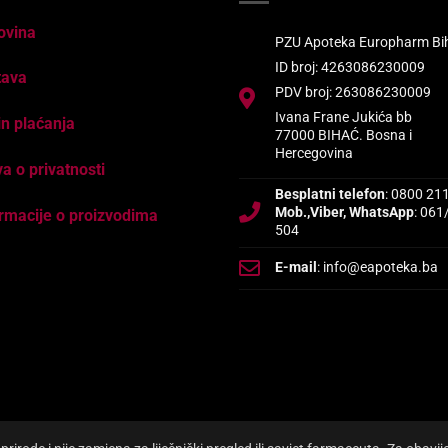
NEMA NA ZALIHI
NEMA 
+
+
I DJECA
BEBE I DJECA
BEBE I DJECA
aia® Protectis D3 kapi
PROBIOTIK WAYA® Forte
PEDIAKID® M
Za zdravlje crijeva i
kapsule a 15, Dodatak
dječiji sirup
je otpornosti
prehrani za regulaciju
vitamina i m
nizma
probavnih smetnji
39,00
KM
0
KM
23,50
KM
NEMA NA ZALIHI