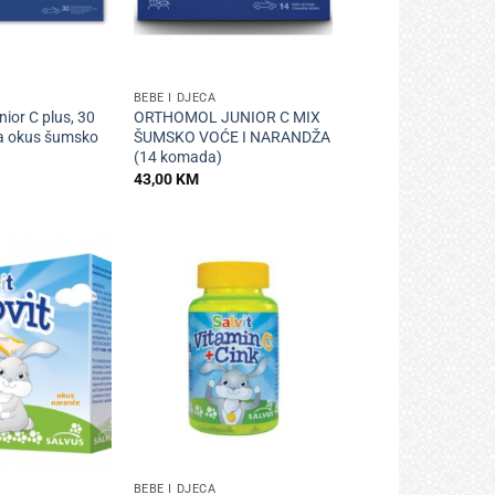
+
BEBE I DJECA
ior C plus, 30
ORTHOMOL JUNIOR C MIX
a okus šumsko
ŠUMSKO VOĆE I NARANDŽA
(14 komada)
43,00
KM
+
BEBE I DJECA