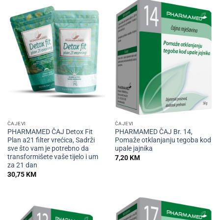
ČAJEVI
ČAJEVI
PHARMAMED ČAJ Detox Fit
PHARMAMED ČAJ Br. 14,
Plan a21 filter vrećica, Sadrži
Pomaže otklanjanju tegoba kod
sve što vam je potrebno da
upale jajnika
transformišete vaše tijelo i um
7,20
KM
za 21 dan
30,75
KM