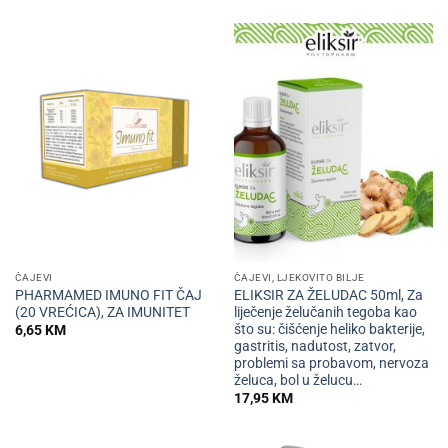
ČAJEVI
ČAJEVI, LJEKOVITO BILJE
PHARMAMED IMUNO FIT ČAJ
ELIKSIR ZA ŽELUDAC 50ml, Za
(20 VREĆICA), ZA IMUNITET
liječenje želučanih tegoba kao
što su: čišćenje heliko bakterije,
6,65
KM
gastritis, nadutost, zatvor,
problemi sa probavom, nervoza
želuca, bol u želucu…
17,95
KM