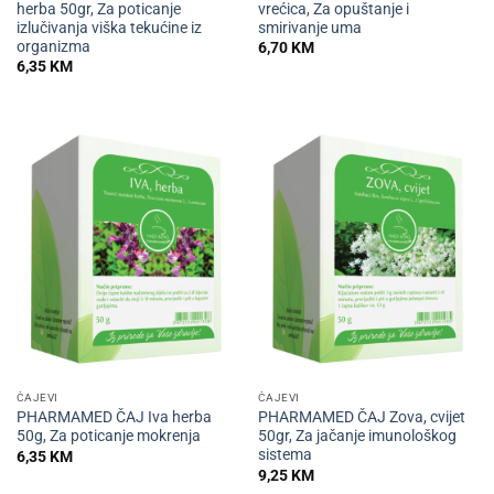
herba 50gr, Za poticanje
vrećica, Za opuštanje i
izlučivanja viška tekućine iz
smirivanje uma
organizma
6,70
KM
6,35
KM
ČAJEVI
ČAJEVI
PHARMAMED ČAJ Iva herba
PHARMAMED ČAJ Zova, cvijet
50g, Za poticanje mokrenja
50gr, Za jačanje imunološkog
sistema
6,35
KM
9,25
KM