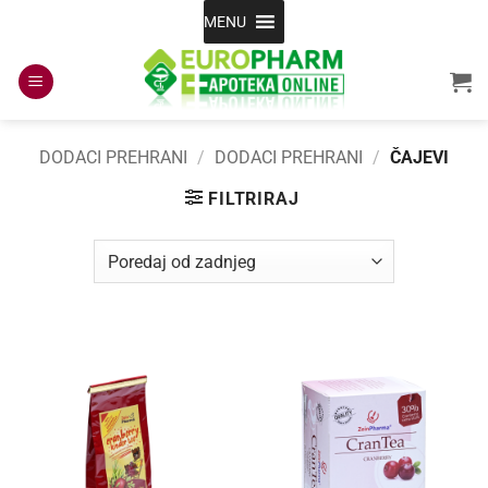
Skip
MENU
to
content
DODACI PREHRANI
/
DODACI PREHRANI
/
ČAJEVI
FILTRIRAJ