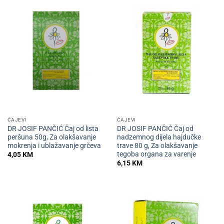
ČAJEVI
ČAJEVI
DR JOSIF PANČIĆ Čaj od lista
DR JOSIF PANČIĆ Čaj od
peršuna 50g, Za olakšavanje
nadzemnog dijela hajdučke
mokrenja i ublažavanje grčeva
trave 80 g, Za olakšavanje
tegoba organa za varenje
4,05
KM
6,15
KM