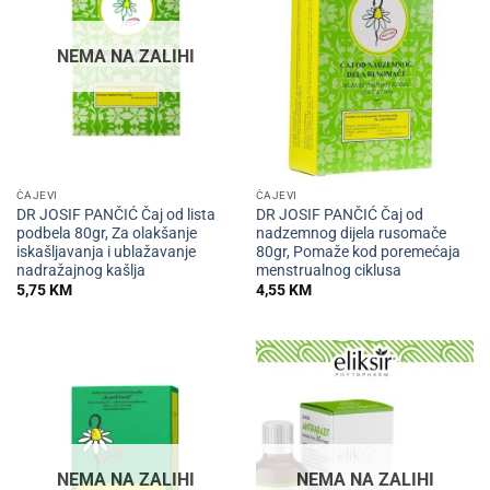
NEMA NA ZALIHI
ČAJEVI
ČAJEVI
DR JOSIF PANČIĆ Čaj od lista
DR JOSIF PANČIĆ Čaj od
podbela 80gr, Za olakšanje
nadzemnog dijela rusomače
iskašljavanja i ublažavanje
80gr, Pomaže kod poremećaja
nadražajnog kašlja
menstrualnog ciklusa
5,75
KM
4,55
KM
NEMA NA ZALIHI
NEMA NA ZALIHI