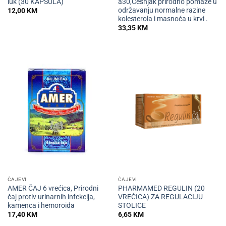
luk (30 KAPSULA)
a30,Češnjak prirodno pomaže u
održavanju normalne razine
12,00
KM
kolesterola i masnoća u krvi .
33,35
KM
ČAJEVI
ČAJEVI
AMER ČAJ 6 vrećica, Prirodni
PHARMAMED REGULIN (20
čaj protiv urinarnih infekcija,
VREĆICA) ZA REGULACIJU
kamenca i hemoroida
STOLICE
17,40
KM
6,65
KM