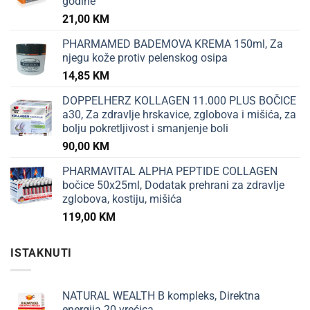
godine
21,00
KM
PHARMAMED BADEMOVA KREMA 150ml, Za
njegu kože protiv pelenskog osipa
14,85
KM
DOPPELHERZ KOLLAGEN 11.000 PLUS BOČICE
a30, Za zdravlje hrskavice, zglobova i mišića, za
bolju pokretljivost i smanjenje boli
90,00
KM
PHARMAVITAL ALPHA PEPTIDE COLLAGEN
bočice 50x25ml, Dodatak prehrani za zdravlje
zglobova, kostiju, mišića
119,00
KM
ISTAKNUTI
NATURAL WEALTH B kompleks, Direktna
energija 20 vrećica