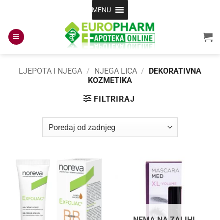
Skip
MENU
to
content
LJEPOTA I NJEGA
/
NJEGA LICA
/
DEKORATIVNA
KOZMETIKA
FILTRIRAJ
NEMA NA ZALIHI