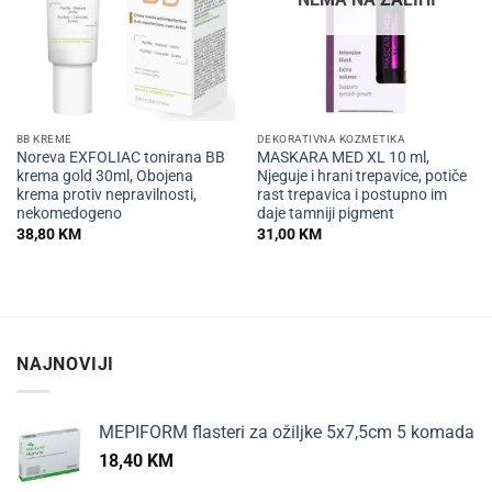
BB KREME
DEKORATIVNA KOZMETIKA
Noreva EXFOLIAC tonirana BB
MASKARA MED XL 10 ml,
krema gold 30ml, Obojena
Njeguje i hrani trepavice, potiče
krema protiv nepravilnosti,
rast trepavica i postupno im
nekomedogeno
daje tamniji pigment
38,80
KM
31,00
KM
NAJNOVIJI
MEPIFORM flasteri za ožiljke 5x7,5cm 5 komada
18,40
KM