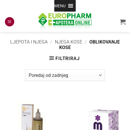
Skip
MENU
to
content
LJEPOTA I NJEGA
/
NJEGA KOSE
/
OBLIKOVANJE
KOSE
FILTRIRAJ