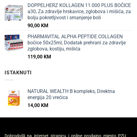
DOPPELHERZ KOLLAGEN 11.000 PLUS BOČICE
a30, Za zdravlje hrskavice, zglobova i mišića, za
bolju pokretljivost i smanjenje boli
90,00
KM
PHARMAVITAL ALPHA PEPTIDE COLLAGEN
bočice 50x25ml, Dodatak prehrani za zdravlje
zglobova, kostiju, mišića
119,00
KM
ISTAKNUTI
NATURAL WEALTH B kompleks, Direktna
energija 20 vrećica
14,00
KM
Dobrodošli na internet stranicu i online prodajno mjesto PZU