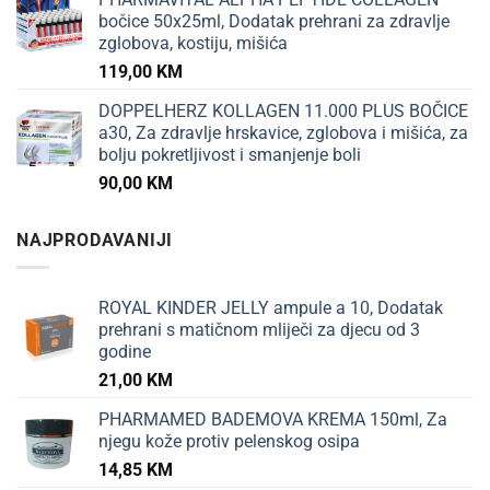
bočice 50x25ml, Dodatak prehrani za zdravlje
zglobova, kostiju, mišića
119,00
KM
DOPPELHERZ KOLLAGEN 11.000 PLUS BOČICE
a30, Za zdravlje hrskavice, zglobova i mišića, za
bolju pokretljivost i smanjenje boli
90,00
KM
NAJPRODAVANIJI
ROYAL KINDER JELLY ampule a 10, Dodatak
prehrani s matičnom mliječi za djecu od 3
godine
21,00
KM
PHARMAMED BADEMOVA KREMA 150ml, Za
njegu kože protiv pelenskog osipa
14,85
KM