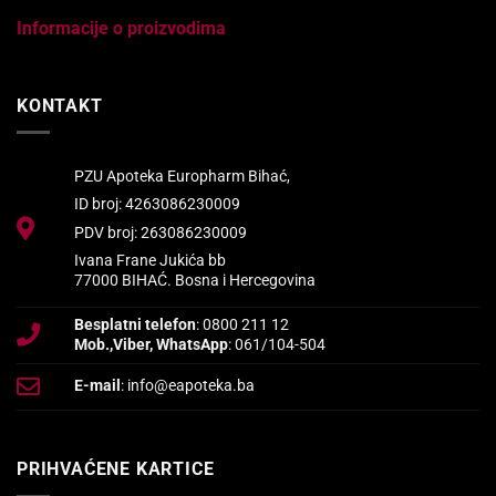
Informacije o proizvodima
KONTAKT
PZU Apoteka Europharm Bihać,
ID broj: 4263086230009
PDV broj: 263086230009
Ivana Frane Jukića bb
77000 BIHAĆ. Bosna i Hercegovina
Besplatni telefon
: 0800 211 12
Mob.,Viber, WhatsApp
: 061/104-504
E-mail
: info@eapoteka.ba
PRIHVAĆENE KARTICE