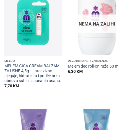
NEMA NA ZALIHI
MELEM
DEZODORANSI I ZNOJENJE
MELEM CICA CREAM BALZAM
Melem deo roll-on ruža 50 ml
ZA USNE 4,5g – Intenzivno
6,30
KM
njeguje, hidratizira i potiče brzu
obnovu suhih, ispucanih usana.
7,70
KM