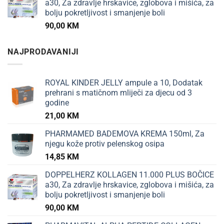
a30, Za zdravlje hrskavice, zglobova i mišića, za
bolju pokretljivost i smanjenje boli
90,00
KM
NAJPRODAVANIJI
ROYAL KINDER JELLY ampule a 10, Dodatak
prehrani s matičnom mliječi za djecu od 3
godine
21,00
KM
PHARMAMED BADEMOVA KREMA 150ml, Za
njegu kože protiv pelenskog osipa
14,85
KM
DOPPELHERZ KOLLAGEN 11.000 PLUS BOČICE
a30, Za zdravlje hrskavice, zglobova i mišića, za
bolju pokretljivost i smanjenje boli
90,00
KM