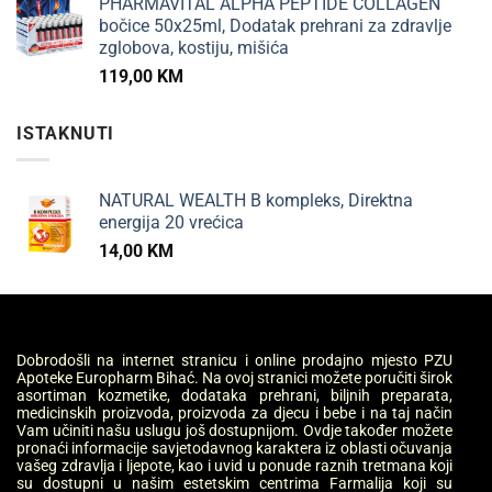
PHARMAVITAL ALPHA PEPTIDE COLLAGEN
bočice 50x25ml, Dodatak prehrani za zdravlje
zglobova, kostiju, mišića
119,00
KM
ISTAKNUTI
NATURAL WEALTH B kompleks, Direktna
energija 20 vrećica
14,00
KM
Dobrodošli na internet stranicu i online prodajno mjesto PZU
Apoteke Europharm Bihać. Na ovoj stranici možete poručiti širok
asortiman kozmetike, dodataka prehrani, biljnih preparata,
medicinskih proizvoda, proizvoda za djecu i bebe i na taj način
Vam učiniti našu uslugu još dostupnijom. Ovdje također možete
pronaći informacije savjetodavnog karaktera iz oblasti očuvanja
vašeg zdravlja i ljepote, kao i uvid u ponude raznih tretmana koji
su dostupni u našim estetskim centrima Farmalija koji su