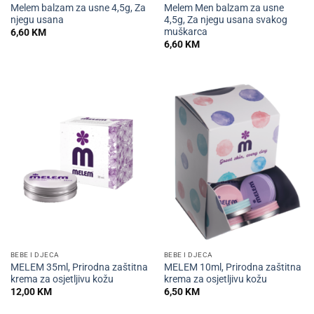
Melem balzam za usne 4,5g, Za
Melem Men balzam za usne
njegu usana
4,5g, Za njegu usana svakog
muškarca
6,60
KM
6,60
KM
BEBE I DJECA
BEBE I DJECA
MELEM 35ml, Prirodna zaštitna
MELEM 10ml, Prirodna zaštitna
krema za osjetljivu kožu
krema za osjetljivu kožu
12,00
KM
6,50
KM