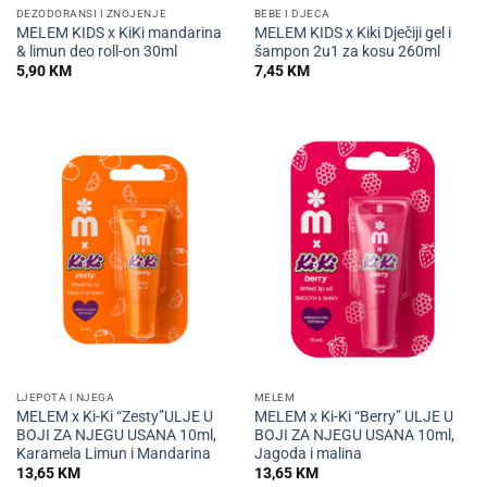
DEZODORANSI I ZNOJENJE
BEBE I DJECA
MELEM KIDS x KiKi mandarina
MELEM KIDS x Kiki Dječiji gel i
& limun deo roll-on 30ml
šampon 2u1 za kosu 260ml
5,90
KM
7,45
KM
LJEPOTA I NJEGA
MELEM
MELEM x Ki-Ki “Zesty”ULJE U
MELEM x Ki-Ki “Berry” ULJE U
BOJI ZA NJEGU USANA 10ml,
BOJI ZA NJEGU USANA 10ml,
Karamela Limun i Mandarina
Jagoda i malina
13,65
KM
13,65
KM