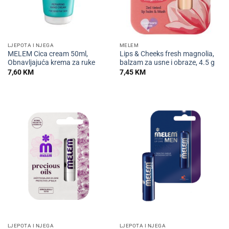
LJEPOTA I NJEGA
MELEM
MELEM Cica cream 50ml,
Lips & Cheeks fresh magnolia,
Obnavljajuća krema za ruke
balzam za usne i obraze, 4.5 g
7,60
KM
7,45
KM
LJEPOTA I NJEGA
LJEPOTA I NJEGA