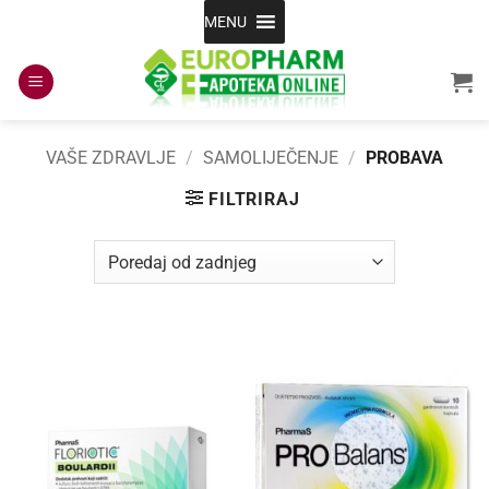
Skip
MENU
to
content
VAŠE ZDRAVLJE
/
SAMOLIJEČENJE
/
PROBAVA
FILTRIRAJ