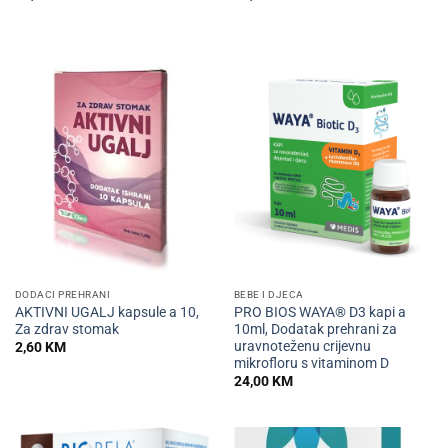
DODACI PREHRANI
BEBE I DJECA
AKTIVNI UGALJ kapsule a 10,
PRO BIOS WAYA® D3 kapi a
Za zdrav stomak
10ml, Dodatak prehrani za
uravnoteženu crijevnu
2,60
KM
mikrofloru s vitaminom D
24,00
KM