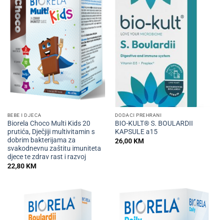
BEBE I DJECA
DODACI PREHRANI
Biorela Choco Multi Kids 20
BIO-KULT® S. BOULARDII
prutića, Dječjiji multivitamin s
KAPSULE a15
dobrim bakterijama za
26,00
KM
svakodnevnu zaštitu imuniteta
djece te zdrav rast i razvoj
22,80
KM