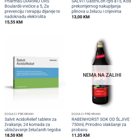
PharmaS DIARINO ORS
SALVIT GastriCon cps a15, Kod
Boulardii vrećice a 5, Za
prekomjernog nakupljanja
prevenciju i terapiju dijareje te
plinova u želucu i crijevima
nadoknadu elektrolita
13,00
KM
15,55
KM
NEMA NA ZALIHI
DODACI PREHRANI
DODACI PREHRANI
Salvit AcidoRelief tablete za
RABENHORST SOK OD ŠLJIVE
žvakanje, 24 komada za
750ml, Prirodno olakšanje za
ublažavanje želučanih tegoba
probavu
18,50
KM
11,35
KM