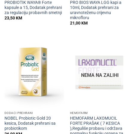
PROBIOTIK WAYA® Forte
PRO BIOS WAYA LGG kapi a
kapsule a 15, Dodatak prehrani
10ml, Dodatak prehrani za
za regulaciju probavnih smetnji
uravnoteženu crijevnu
mikrofloru
23,50
KM
21,00
KM
NEMA NA ZALIHI
DODACI PREHRANI
HEMOFARM
NOBEL Probiotic Gold 20
HEMOFARM LAXOMUCIL
kesica, Dodatak prehrani sa
FORTE PRAŠAK ( 7 KESICA
probiotikom
),Reguliše probavu i održava
normalnu funkciju organa za
26,00
KM