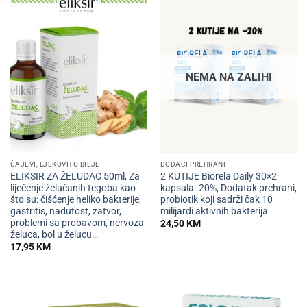
NEMA NA ZALIHI
ČAJEVI, LJEKOVITO BILJE
DODACI PREHRANI
ELIKSIR ZA ŽELUDAC 50ml, Za
2 KUTIJE Biorela Daily 30×2
liječenje želučanih tegoba kao
kapsula -20%, Dodatak prehrani,
što su: čišćenje heliko bakterije,
probiotik koji sadrži čak 10
gastritis, nadutost, zatvor,
milijardi aktivnih bakterija
problemi sa probavom, nervoza
24,50
KM
želuca, bol u želucu…
17,95
KM