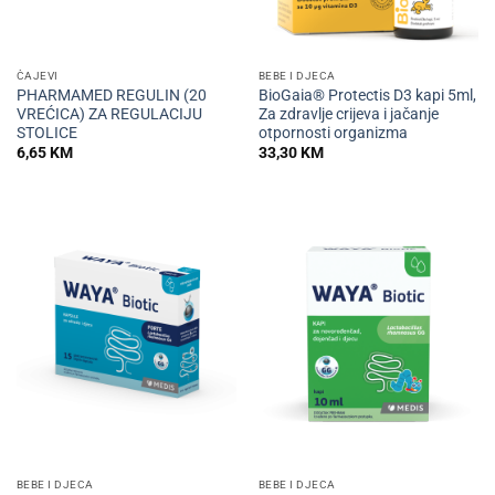
ČAJEVI
BEBE I DJECA
PHARMAMED REGULIN (20
BioGaia® Protectis D3 kapi 5ml,
VREĆICA) ZA REGULACIJU
Za zdravlje crijeva i jačanje
STOLICE
otpornosti organizma
6,65
KM
33,30
KM
BEBE I DJECA
BEBE I DJECA