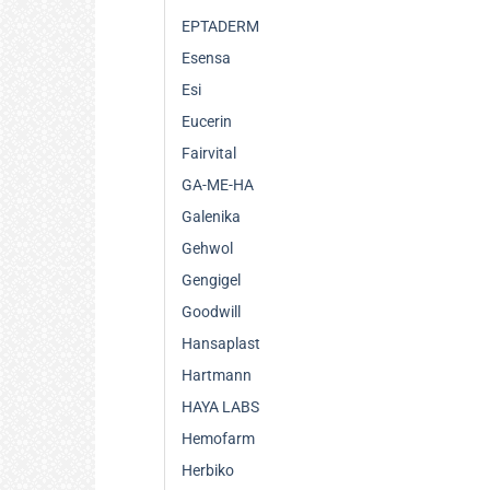
EPTADERM
Esensa
Esi
Eucerin
Fairvital
GA-ME-HA
Galenika
Gehwol
Gengigel
Goodwill
Hansaplast
Hartmann
HAYA LABS
Hemofarm
Herbiko