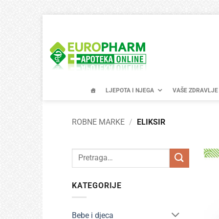
Skip
to
content
LJEPOTA I NJEGA
VAŠE ZDRAVLJE
ROBNE MARKE
/
ELIKSIR
Pretraži:
KATEGORIJE
Bebe i djeca