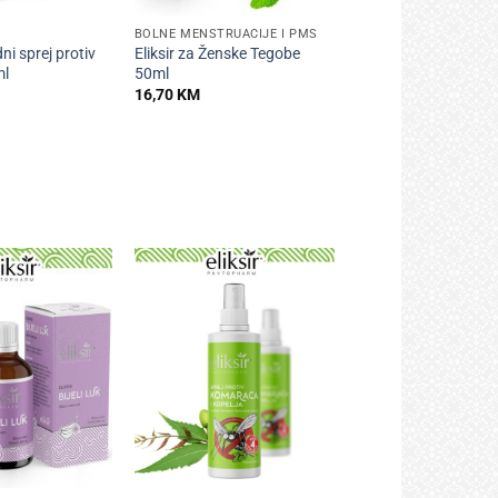
BOLNE MENSTRUACIJE I PMS
ni sprej protiv
Eliksir za Ženske Tegobe
ml
50ml
16,70
KM
+