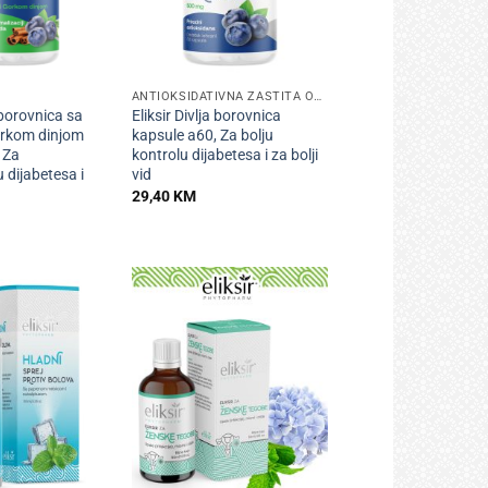
+
ANTIOKSIDATIVNA ZAŠTITA ORGANIZMA
a borovnica sa
Eliksir Divlja borovnica
orkom dinjom
kapsule a60, Za bolju
 Za
kontrolu dijabetesa i za bolji
 dijabetesa i
vid
29,40
KM
+