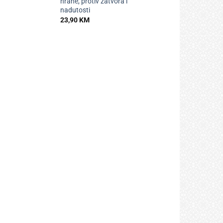
hrane, protiv zatvora i
nadutosti
23,90
KM