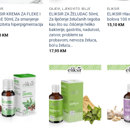
IR
ČAJEVI, LJEKOVITO BILJE
ELIKSIR
SIR KREMA ZA FLEKE I
ELIKSIR ZA ŽELUDAC 50ml,
ELIKSIR Hlad
E 50ml, Za smanjenje
Za liječenje želučanih tegoba
bolova 100 
ziteta hiperpigmentacija
kao što su: čišćenje heliko
15,10
KM
bakterije, gastritis, nadutost,
zatvor, problemi sa
0
KM
probavom, nervoza želuca,
bol u želucu…
17,95
KM
+
+