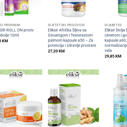
+
+
CI PREHRANI
DIJETETSKI PROIZVODI
DIJABETES
SIR ROLL ON protiv
Eliksir Afrička Šljiva sa
Eliksir Divlj
obolje 10ml
Ginsengom i Testerastom
cimetom i g
palmom kapsule a30 – Za
kapsule a60,
0
KM
potenciju i zdravlje prostate
normalizaciju
vida
27,20
KM
29,85
KM
+
+