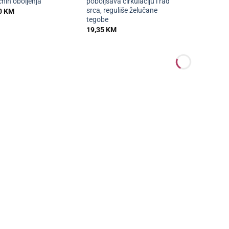
ičnih oboljenja
poboljšava cirkulaciju i rad
srca, reguliše želučane
0
KM
tegobe
19,35
KM