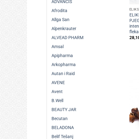
ADVANCIS
ELIKS
Afrodita
ELIK
Allga San
PJEG
inten
Alpenkrauter
fleka
28,1
ALVEAD PHARM
Amsal
Apipharma
Arkopharma
Autan i Raid
AVENE
Avent
B.Well
BEAUTY JAR
Becutan
BELADONA
+
Belif Tešanj