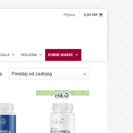
Prijava
0,00
KM
GALA
HIGIJENA
ROBNE MARKE
Poredano
a
po
najnovijem