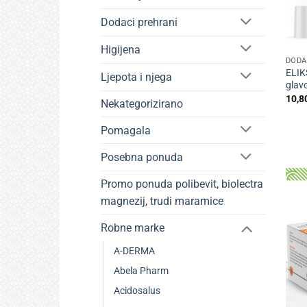
Dodaci prehrani
+
Higijena
DODA
ELIK
Ljepota i njega
glav
10,8
Nekategorizirano
Pomagala
Posebna ponuda
Promo ponuda polibevit, biolectra
magnezij, trudi maramice
Robne marke
A-DERMA
Abela Pharm
Acidosalus
+