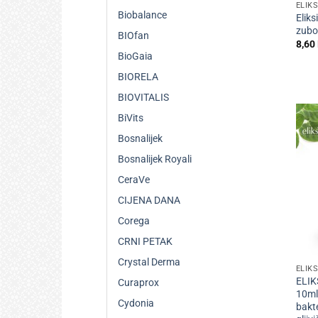
ELIKS
Biobalance
Eliks
zubo
BIOfan
8,60
BioGaia
BIORELA
BIOVITALIS
BiVits
Bosnalijek
Bosnalijek Royali
CeraVe
CIJENA DANA
Corega
CRNI PETAK
+
Crystal Derma
ELIKS
ELIKS
Curaprox
10ml,
Cydonia
bakte