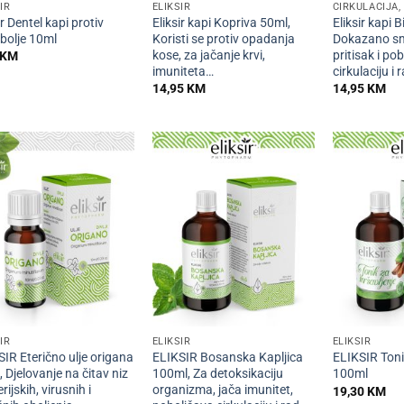
IR
ELIKSIR
CIRKULACIJA,
ir Dentel kapi protiv
Eliksir kapi Kopriva 50ml,
Eliksir kapi B
bolje 10ml
Koristi se protiv opadanja
Dokazano sm
kose, za jačanje krvi,
pritisak i po
KM
imuniteta…
cirkulaciju i 
14,95
KM
14,95
KM
+
+
IR
ELIKSIR
ELIKSIR
IR Eterično ulje origana
ELIKSIR Bosanska Kapljica
ELIKSIR Toni
 Djelovanje na čitav niz
100ml, Za detoksikaciju
100ml
rijskih, virusnih i
organizma, jača imunitet,
19,30
KM