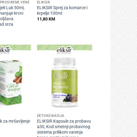
 PROŠIRENE VENE
ELIKSIR
ijeli Luk 50ml,
ELIKSIR Sprej za komarce i
anjuje krvni
krpelje 100ml
boljšava
11,80
KM
rad srca
+
DETOKSIKACIJA
k za mršavljenje
ELIKSIR Kapsule za probavu
a30, Kod smetnji probavnog
sistema prilikom varenja