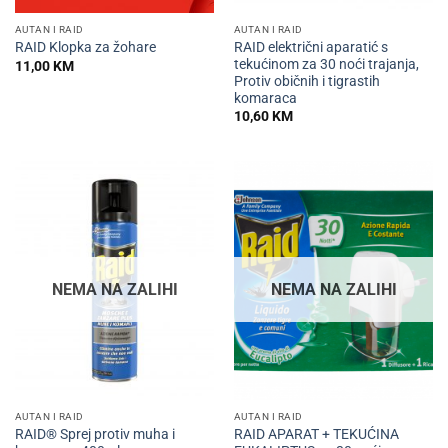
AUTAN I RAID
AUTAN I RAID
RAID električni aparatić s
RAID Klopka za žohare
tekućinom za 30 noći trajanja,
11,00
KM
Protiv običnih i tigrastih
komaraca
10,60
KM
NEMA NA ZALIHI
NEMA NA ZALIHI
AUTAN I RAID
AUTAN I RAID
RAID® Sprej protiv muha i
RAID APARAT + TEKUĆINA