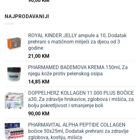
90,00
KM
NAJPRODAVANIJI
ROYAL KINDER JELLY ampule a 10, Dodatak
prehrani s matičnom mliječi za djecu od 3
godine
21,00
KM
PHARMAMED BADEMOVA KREMA 150ml, Za
njegu kože protiv pelenskog osipa
14,85
KM
DOPPELHERZ KOLLAGEN 11.000 PLUS BOČICE
a30, Za zdravlje hrskavice, zglobova i mišića, za
bolju pokretljivost i smanjenje boli
90,00
KM
PHARMAVITAL ALPHA PEPTIDE COLLAGEN
bočice 50x25ml, Dodatak prehrani za zdravlje
zglobova, kostiju, mišića