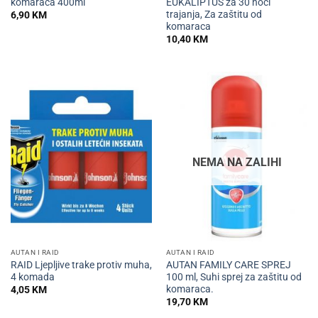
komaraca 400ml
EUKALIPTUS za 30 noći
trajanja, Za zaštitu od
6,90
KM
komaraca
10,40
KM
NEMA NA ZALIHI
AUTAN I RAID
AUTAN I RAID
RAID Ljepljive trake protiv muha,
AUTAN FAMILY CARE SPREJ
4 komada
100 ml, Suhi sprej za zaštitu od
komaraca.
4,05
KM
19,70
KM