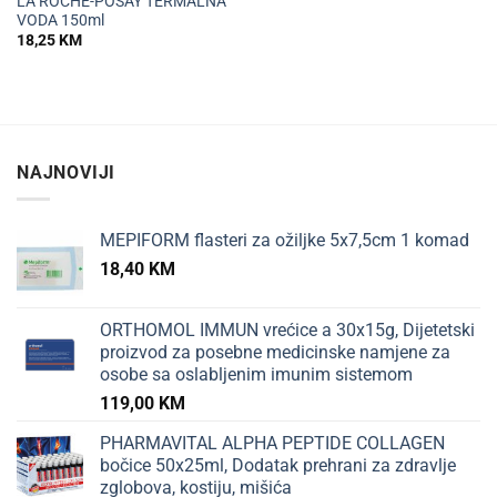
LA ROCHE-POSAY TERMALNA
VODA 150ml
18,25
KM
NAJNOVIJI
MEPIFORM flasteri za ožiljke 5x7,5cm 1 komad
18,40
KM
ORTHOMOL IMMUN vrećice a 30x15g, Dijetetski
proizvod za posebne medicinske namjene za
osobe sa oslabljenim imunim sistemom
119,00
KM
PHARMAVITAL ALPHA PEPTIDE COLLAGEN
bočice 50x25ml, Dodatak prehrani za zdravlje
zglobova, kostiju, mišića