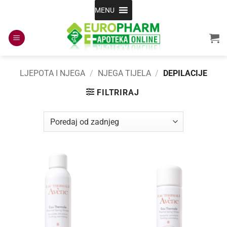
Skip
MENU
to
content
LJEPOTA I NJEGA
/
NJEGA TIJELA
/
DEPILACIJE
FILTRIRAJ