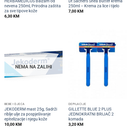
HERBAMEDICUS Balzam od
Dr.Sachers Shea Butter krema
nevena 250ml, Prirodna zaštita
250ml – Krema za lice i tijelo
za sve tipove kože
7,00
KM
6,30
KM
NEMA NA ZALIHI
BEBE I DJECA
DEPILACIJE
JEKODERM mast 25g, Sadrži
GILLETTE BLUE 2 PLUS
riblje ulje za pospješivanje
JEDNOKRATNI BRIJAČ 2
epitelizacije i njegu kože
komada
10,00
KM
3,20
KM