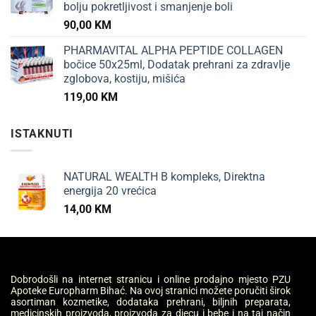
bolju pokretljivost i smanjenje boli
90,00
KM
PHARMAVITAL ALPHA PEPTIDE COLLAGEN
bočice 50x25ml, Dodatak prehrani za zdravlje
zglobova, kostiju, mišića
119,00
KM
ISTAKNUTI
NATURAL WEALTH B kompleks, Direktna
energija 20 vrećica
14,00
KM
Dobrodošli na internet stranicu i online prodajno mjesto PZU
Apoteke Europharm Bihać. Na ovoj stranici možete poručiti širok
asortiman kozmetike, dodataka prehrani, biljnih preparata,
medicinskih proizvoda, proizvoda za djecu i bebe i na taj način