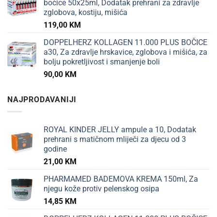
bočice 50x25ml, Dodatak prehrani za zdravlje
zglobova, kostiju, mišića
119,00
KM
DOPPELHERZ KOLLAGEN 11.000 PLUS BOČICE
a30, Za zdravlje hrskavice, zglobova i mišića, za
bolju pokretljivost i smanjenje boli
90,00
KM
NAJPRODAVANIJI
ROYAL KINDER JELLY ampule a 10, Dodatak
prehrani s matičnom mliječi za djecu od 3
godine
21,00
KM
PHARMAMED BADEMOVA KREMA 150ml, Za
njegu kože protiv pelenskog osipa
14,85
KM