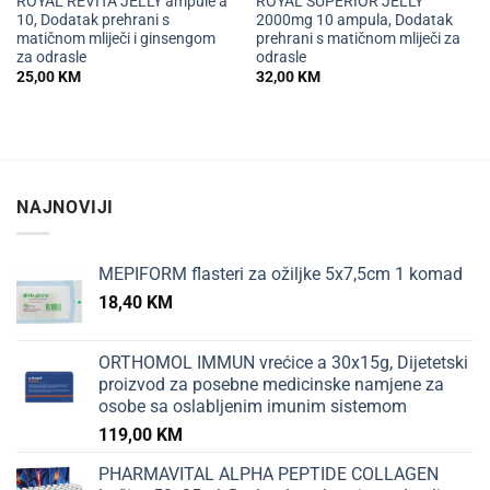
ROYAL REVITA JELLY ampule a
ROYAL SUPERIOR JELLY
10, Dodatak prehrani s
2000mg 10 ampula, Dodatak
matičnom mliječi i ginsengom
prehrani s matičnom mliječi za
za odrasle
odrasle
25,00
KM
32,00
KM
NAJNOVIJI
MEPIFORM flasteri za ožiljke 5x7,5cm 1 komad
18,40
KM
ORTHOMOL IMMUN vrećice a 30x15g, Dijetetski
proizvod za posebne medicinske namjene za
osobe sa oslabljenim imunim sistemom
119,00
KM
PHARMAVITAL ALPHA PEPTIDE COLLAGEN