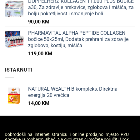
DOPPELHERZ KOLLAGEN 11.000 PLUS BOČICE
a30, Za zdravlje hrskavice, zglobova i mišića, za
bolju pokretljivost i smanjenje boli
90,00
KM
PHARMAVITAL ALPHA PEPTIDE COLLAGEN
bočice 50x25ml, Dodatak prehrani za zdravlje
zglobova, kostiju, mišića
119,00
KM
ISTAKNUTI
NATURAL WEALTH B kompleks, Direktna
energija 20 vrećica
14,00
KM
Dobrodošli na internet stranicu i online prodajno mjesto PZU
Apoteke Europharm Bihać. Na ovoj stranici možete poručiti širok