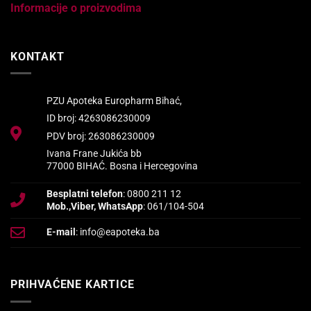
Informacije o proizvodima
KONTAKT
PZU Apoteka Europharm Bihać,
ID broj: 4263086230009
PDV broj: 263086230009
Ivana Frane Jukića bb
77000 BIHAĆ. Bosna i Hercegovina
Besplatni telefon
: 0800 211 12
Mob.,Viber, WhatsApp
: 061/104-504
E-mail
: info@eapoteka.ba
PRIHVAĆENE KARTICE