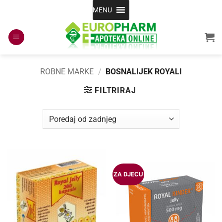
Skip
MENU
to
content
ROBNE MARKE
/
BOSNALIJEK ROYALI
FILTRIRAJ
ZA DJECU