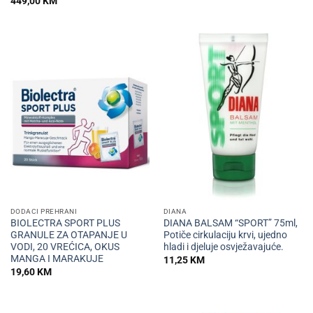
449,00
KM
DODACI PREHRANI
DIANA
BIOLECTRA SPORT PLUS
DIANA BALSAM “SPORT” 75ml,
GRANULE ZA OTAPANJE U
Potiče cirkulaciju krvi, ujedno
VODI, 20 VREĆICA, OKUS
hladi i djeluje osvježavajuće.
MANGA I MARAKUJE
11,25
KM
19,60
KM