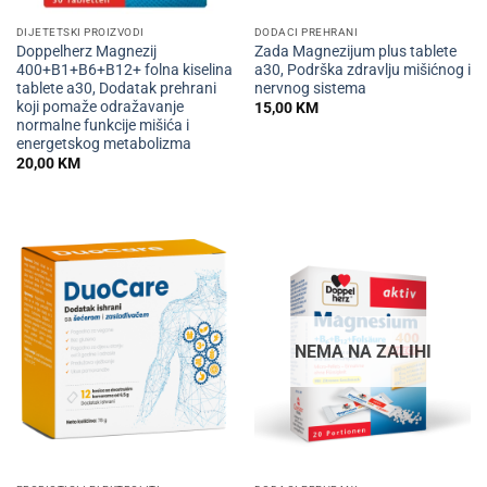
DIJETETSKI PROIZVODI
DODACI PREHRANI
Doppelherz Magnezij
Zada Magnezijum plus tablete
400+B1+B6+B12+ folna kiselina
a30, Podrška zdravlju mišićnog i
tablete a30, Dodatak prehrani
nervnog sistema
koji pomaže odražavanje
15,00
KM
normalne funkcije mišića i
energetskog metabolizma
20,00
KM
NEMA NA ZALIHI