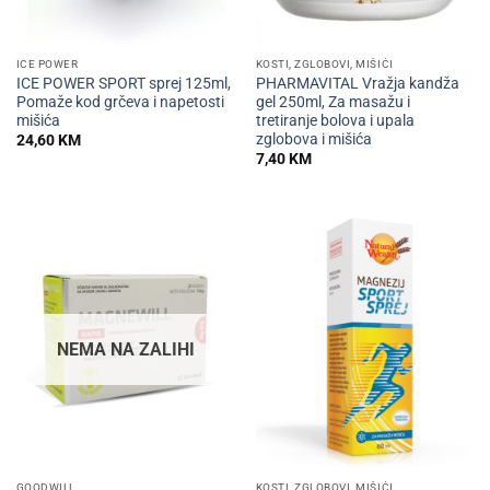
ICE POWER
KOSTI, ZGLOBOVI, MIŠIĆI
ICE POWER SPORT sprej 125ml,
PHARMAVITAL Vražja kandža
Pomaže kod grčeva i napetosti
gel 250ml, Za masažu i
mišića
tretiranje bolova i upala
zglobova i mišića
24,60
KM
7,40
KM
NEMA NA ZALIHI
GOODWILL
KOSTI, ZGLOBOVI, MIŠIĆI