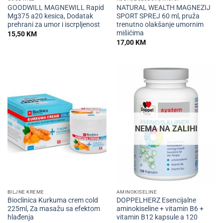
GOODWILL MAGNEWILL Rapid
NATURAL WEALTH MAGNEZIJ
Mg375 a20 kesica, Dodatak
SPORT SPREJ 60 ml, pruža
prehrani za umor i iscrpljenost
trenutno olakšanje umornim
mišićima
15,50
KM
17,00
KM
NEMA NA ZALIHI
BILJNE KREME
AMINOKISELINE
Bioclinica Kurkuma crem cold
DOPPELHERZ Esencijalne
225ml, Za masažu sa efektom
aminokiseline + vitamin B6 +
hlađenja
vitamin B12 kapsule a 120