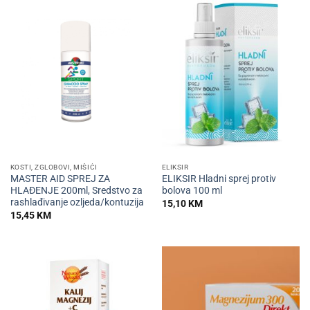
KOSTI, ZGLOBOVI, MIŠIĆI
ELIKSIR
MASTER AID SPREJ ZA
ELIKSIR Hladni sprej protiv
HLAĐENJE 200ml, Sredstvo za
bolova 100 ml
rashlađivanje ozljeda/kontuzija
15,10
KM
15,45
KM