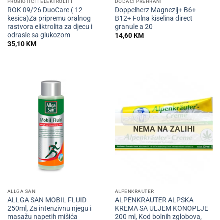
PROBIOTICI I ELEKTROLITI
DODACI PREHRANI
ROK 09/26 DuoCare ( 12
Doppelherz Magnezij+ B6+
kesica)Za pripremu oralnog
B12+ Folna kiselina direct
rastvora eliktrolita za djecu i
granule a 20
odrasle sa glukozom
14,60
KM
35,10
KM
NEMA NA ZALIHI
ALLGA SAN
ALPENKRAUTER
ALLGA SAN MOBIL FLUID
ALPENKRAUTER ALPSKA
250ml, Za intenzivnu njegu i
KREMA SA ULJEM KONOPLJE
masažu napetih mišića
200 ml, Kod bolnih zglobova,