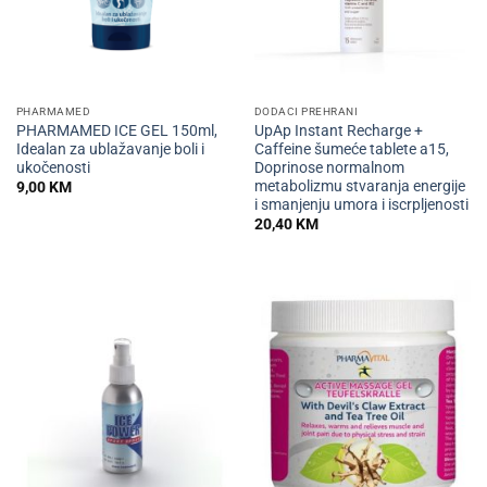
PHARMAMED
DODACI PREHRANI
PHARMAMED ICE GEL 150ml,
UpAp Instant Recharge +
Idealan za ublažavanje boli i
Caffeine šumeće tablete a15,
ukočenosti
Doprinose normalnom
metabolizmu stvaranja energije
9,00
KM
i smanjenju umora i iscrpljenosti
20,40
KM