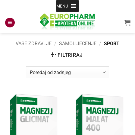
Skip
MENU
to
content
VAŠE ZDRAVLJE
/
SAMOLIJEČENJE
/
SPORT
FILTRIRAJ