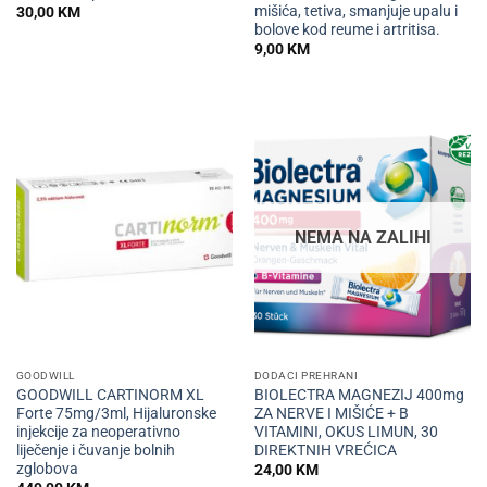
mišića, tetiva, smanjuje upalu i
30,00
KM
bolove kod reume i artritisa.
9,00
KM
NEMA NA ZALIHI
GOODWILL
DODACI PREHRANI
GOODWILL CARTINORM XL
BIOLECTRA MAGNEZIJ 400mg
Forte 75mg/3ml, Hijaluronske
ZA NERVE I MIŠIĆE + B
injekcije za neoperativno
VITAMINI, OKUS LIMUN, 30
liječenje i čuvanje bolnih
DIREKTNIH VREĆICA
zglobova
24,00
KM