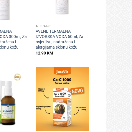
+
ALERGIJE
MALNA
AVENE TERMALNA
ODA 300ml, Za
IZVORSKA VODA 50ml, Za
adraženu i
osjetljivu, nadraženu i
klonu kožu
alergijama sklonu kožu
12,90
KM
+