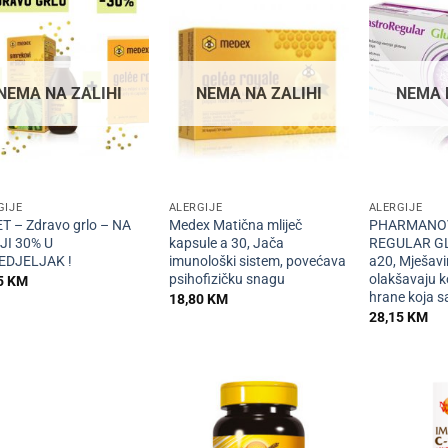
NEMA NA ZALIHI
NEMA NA ZALIHI
NEMA 
+
+
GIJE
ALERGIJE
ALERGIJE
T – Zdravo grlo – NA
Medex Matična mliječ
PHARMANO
JI 30% U
kapsule a 30, Jača
REGULAR GL
EDJELJAK !
imunološki sistem, povećava
a20, Mješavi
psihofizičku snagu
olakšavaju 
5
KM
hrane koja sa
18,80
KM
28,15
KM