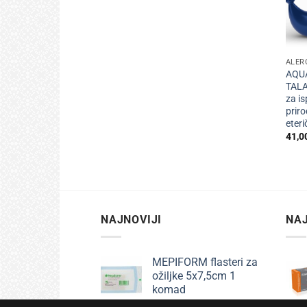
+
ALER
AQU
TALA
za is
prir
eteri
41,0
NAJNOVIJI
NAJ
MEPIFORM flasteri za
ožiljke 5x7,5cm 1
komad