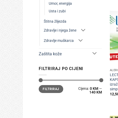
Umor, energija
Usta i zubi
Štitna žlijezda
Zdravlje i njega žene
Zdravlje muškarca
Zaštita kože
+
FILTRIRAJ PO CIJENI
ALER
LEC
KAPS
izraž
Min
Maks
Cijena:
0 KM
—
simp
FILTRIRAJ
cijena
cijena
140 KM
12,5