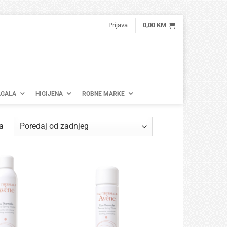
Prijava
0,00
KM
GALA
HIGIJENA
ROBNE MARKE
Poredano
a
po
najnovijem