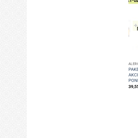
+
ALER
PAKE
AKCI
PON
39,5