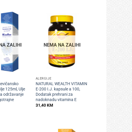
NA ZALIHI
NEMA NA ZALIHI
+
ALERGIJE
evičansko
NATURAL WEALTH VITAMIN
je 125ml, Ulje
E-200 I.J. kapsule a 100,
za održavanje
Dodatak prehrani za
gotrajne
nadoknadu vitamina E
31,40
KM