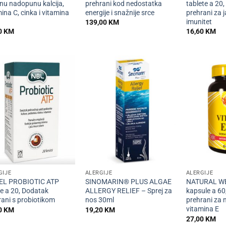
nu nadopunu kalcija,
prehrani kod nedostatka
tablete a 20
ina C, cinka i vitamina
energije i snažnije srce
prehrani za j
imunitet
139,00
KM
0
KM
16,60
KM
+
+
GIJE
ALERGIJE
ALERGIJE
L PROBIOTIC ATP
SINOMARIN® PLUS ALGAE
NATURAL WE
ce a 20, Dodatak
ALLERGY RELIEF – Sprej za
kapsule a 60
rani s probiotikom
nos 30ml
prehrani za
vitamina E
0
KM
19,20
KM
27,00
KM