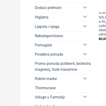
+
Dodaci prehrani
ALER
Higijena
SOLG
a 30
zašti
Ljepota i njega
oksid
ošte
Nekategorizirano
80,0
Pomagala
Posebna ponuda
Promo ponuda polibevit, biolectra
magnezij, trudi maramice
Robne marke
Thiomucase
Usluge u Farmaliji
+