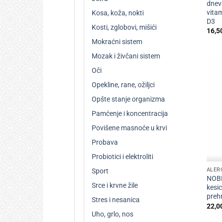
dnev
vitam
Kosa, koža, nokti
D3
Kosti, zglobovi, mišići
16,5
Mokraćni sistem
Mozak i živčani sistem
Oči
Opekline, rane, ožiljci
Opšte stanje organizma
Pamćenje i koncentracija
Povišene masnoće u krvi
Probava
+
Probiotici i elektroliti
ALER
Sport
NOBE
Srce i krvne žile
kesi
preh
Stres i nesanica
22,0
Uho, grlo, nos