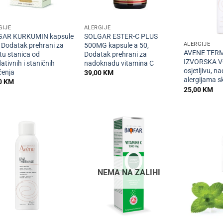
+
+
GIJE
ALERGIJE
AR KURKUMIN kapsule
SOLGAR ESTER-C PLUS
ALERGIJE
, Dodatak prehrani za
500MG kapsule a 50,
AVENE TER
tu stanica od
Dodatak prehrani za
IZVORSKA V
ativnih i staničnih
nadoknadu vitamina C
osjetljivu, n
ćenja
39,00
KM
alergijama s
0
KM
25,00
KM
NEMA NA ZALIHI
+
+