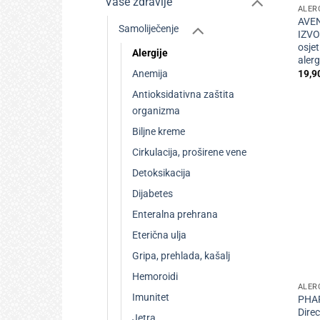
Vaše zdravlje
ALER
AVE
Samoliječenje
IZVO
osjet
Alergije
aler
19,9
Anemija
Antioksidativna zaštita
organizma
Biljne kreme
Cirkulacija, proširene vene
Detoksikacija
Dijabetes
Enteralna prehrana
Eterična ulja
Gripa, prehlada, kašalj
+
Hemoroidi
ALER
Imunitet
PHA
Direc
Jetra