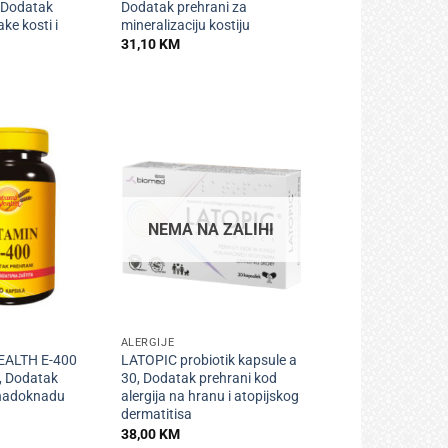
, Dodatak
Dodatak prehrani za
ake kosti i
mineralizaciju kostiju
31,10
KM
NEMA NA ZALIHI
+
ALERGIJE
ALTH E-400
LATOPIC probiotik kapsule a
, Dodatak
30, Dodatak prehrani kod
 nadoknadu
alergija na hranu i atopijskog
dermatitisa
38,00
KM