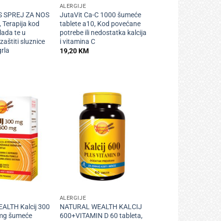
ALERGIJE
 SPREJ ZA NOS
JutaVit Ca-C 1000 šumeće
 Terapija kod
tablete a10, Kod povećane
hlada te u
potrebe ili nedostatka kalcija
zaštiti sluznice
i vitamina C
grla
19,20
KM
+
ALERGIJE
LTH Kalcij 300
NATURAL WEALTH KALCIJ
mg šumeće
600+VITAMIN D 60 tableta,