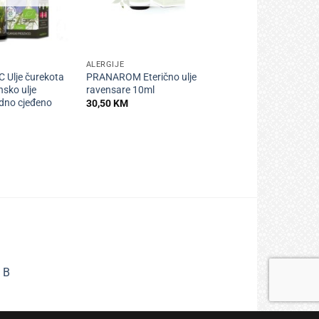
+
ALERGIJE
Ulje čurekota
PRANAROM Eterično ulje
sko ulje
ravensare 10ml
adno cjeđeno
30,50
KM
 B