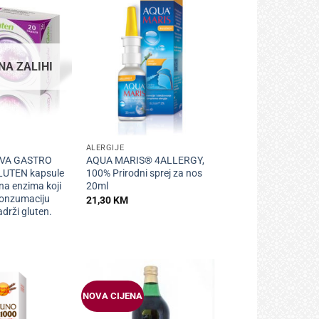
NA ZALIHI
+
ALERGIJE
VA GASTRO
AQUA MARIS® 4ALLERGY,
UTEN kapsule
100% Prirodni sprej za nos
na enzima koji
20ml
konzumaciju
21,30
KM
drži gluten.
NOVA CIJENA