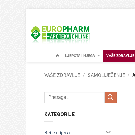
Skip
to
content
LJEPOTA I NJEGA
VAŠE ZDRAVLJE
VAŠE ZDRAVLJE
/
SAMOLIJEČENJE
/
A
Pretraži:
KATEGORIJE
Bebe i djeca