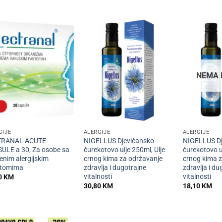
NEMA 
+
+
GIJE
ALERGIJE
ALERGIJE
TRANAL ACUTE
NIGELLUS Djevičansko
NIGELLUS Dj
ULE a 30, Za osobe sa
čurekotovo ulje 250ml, Ulje
čurekotovo ul
enim alergijskim
crnog kima za održavanje
crnog kima 
tomima
zdravlja i dugotrajne
zdravlja i du
vitalnosti
vitalnosti
0
KM
30,80
KM
18,10
KM