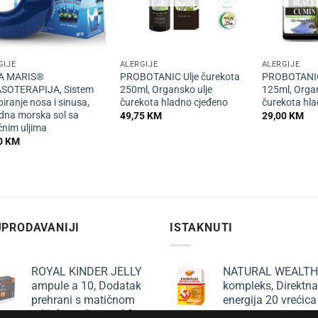
+
+
GIJE
ALERGIJE
ALERGIJE
A MARIS®
PROBOTANIC Ulje čurekota
PROBOTANIC 
SOTERAPIJA, Sistem
250ml, Organsko ulje
125ml, Organ
piranje nosa i sinusa,
čurekota hladno cjeđeno
čurekota hl
odna morska sol sa
49,75
KM
29,00
KM
čnim uljima
0
KM
PRODAVANIJI
ISTAKNUTI
ROYAL KINDER JELLY
NATURAL WEALTH
ampule a 10, Dodatak
kompleks, Direktna
prehrani s matičnom
energija 20 vrećica
mliječi za djecu od 3