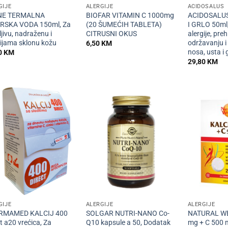
GIJE
ALERGIJE
ACIDOSALUS
NE TERMALNA
BIOFAR VITAMIN C 1000mg
ACIDOSALUS
RSKA VODA 150ml, Za
(20 ŠUMEĆIH TABLETA)
I GRLO 50ml,
ljivu, nadraženu i
CITRUSNI OKUS
alergije, pre
gijama sklonu kožu
održavanju i 
6,50
KM
nosa, usta i 
0
KM
29,80
KM
+
+
GIJE
ALERGIJE
ALERGIJE
RMAMED KALCIJ 400
SOLGAR NUTRI-NANO Co-
NATURAL WEA
t a20 vrećica, Za
Q10 kapsule a 50, Dodatak
mg + C 500 