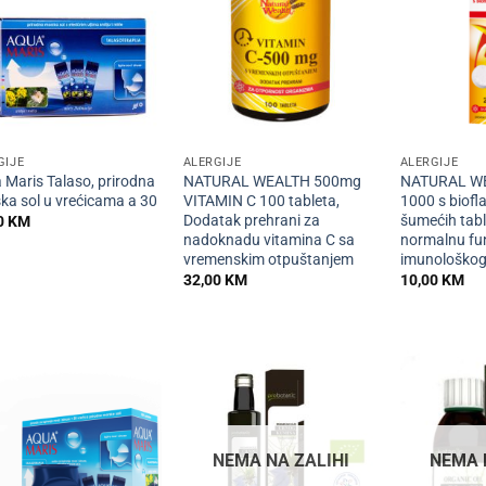
+
+
GIJE
ALERGIJE
ALERGIJE
 Maris Talaso, prirodna
NATURAL WEALTH 500mg
NATURAL WE
ka sol u vrećicama a 30
VITAMIN C 100 tableta,
1000 s biofl
Dodatak prehrani za
šumećih tabl
0
KM
nadoknadu vitamina C sa
normalnu fun
vremenskim otpuštanjem
imunološkog
32,00
KM
10,00
KM
NEMA NA ZALIHI
NEMA 