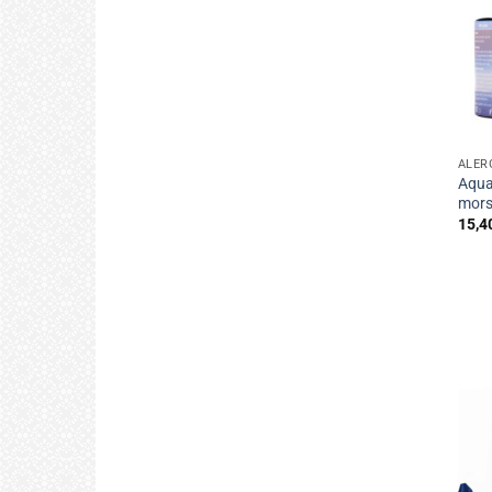
+
ALER
Aqua
mors
15,4