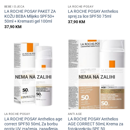
BEBE I DJECA
LA ROCHE-POSAY
LA ROCHE POSAY PAKET ZA
LA ROCHE POSAY Anthelios
KOŽU BEBA Mlijeko SPF50+
sprej za lice SPF50 75ml
50ml + Kremasti gel 100ml
37,90
KM
37,90
KM
NEMA NA ZALIHI
NEMA NA ZALIHI
LA ROCHE-POSAY
ANTI AGE
LA ROCHE POSAY Anthelios age
LA ROCHE POSAY Anthelios
correct SPF50 50ml, Za borbu
AGE CORRECT 50ml, Krema za
protiv UV zračenja, zagađenja,
fotokorekciju SPF 50