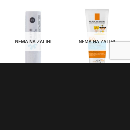
NEMA NA ZALIHI
NEMA NA ZALIHI
NJEGA USANA
LA ROCHE-POSAY
LA ROCHE POSAY ANTHELIOS
BABE Labelo SPF 20, 4g
UVMUNE 400 DERMO –
14,45
KM
PEDIATRICS HIDRATANTNO
MLIJEKO ZA DJECU SPF 50+
250ml Za dječju osjetljivu kožu i
kožu sklonu atopiji.
54,60
KM