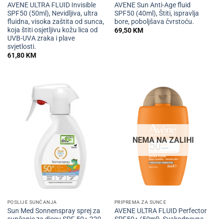
AVENE ULTRA FLUID Invisible
AVENE Sun Anti-Age fluid
SPF50 (50ml), Nevidljiva, ultra
SPF50 (40ml), Štiti, ispravlja
fluidna, visoka zaštita od sunca,
bore, poboljšava čvrstoću.
koja štiti osjetljivu kožu lica od
69,50
KM
UVB-UVA zraka i plave
svjetlosti.
61,80
KM
NEMA NA ZALIHI
POSLIJE SUNČANJA
PRIPREMA ZA SUNCE
Sun Med Sonnenspray sprej za
AVENE ULTRA FLUID Perfector