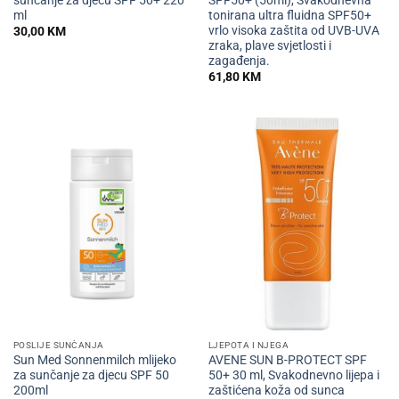
sunčanje za djecu SPF 50+ 220
SPF50+ (50ml), Svakodnevna
ml
tonirana ultra fluidna SPF50+
vrlo visoka zaštita od UVB-UVA
30,00
KM
zraka, plave svjetlosti i
zagađenja.
61,80
KM
POSLIJE SUNČANJA
LJEPOTA I NJEGA
Sun Med Sonnenmilch mlijeko
AVENE SUN B-PROTECT SPF
za sunčanje za djecu SPF 50
50+ 30 ml, Svakodnevno lijepa i
200ml
zaštićena koža od sunca