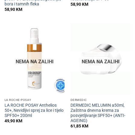
bora i tamnih fleka
58,90
KM
58,90
KM
NEMA NA ZALIHI
NEMA NA ZALIHI
LA ROCHE-POSAY
DERMEDIC
LA ROCHE POSAY Anthelios
DERMEDIC MELUMIN a50ml,
50+, Nevidljivi sprej za lice i tijelo
Zaštitna dnevna krema za
SPF50+ 200ml
posvjetljivanje SPF50+ (ANTI-
AGEING)
49,90
KM
61,85
KM