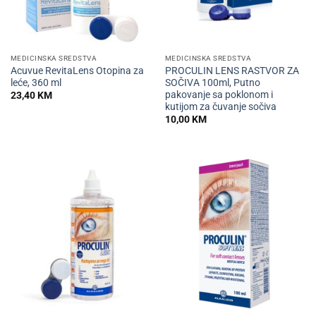
MEDICINSKA SREDSTVA
MEDICINSKA SREDSTVA
Acuvue RevitaLens Otopina za
PROCULIN LENS RASTVOR ZA
leće, 360 ml
SOČIVA 100ml, Putno
pakovanje sa poklonom i
23,40
KM
kutijom za čuvanje sočiva
10,00
KM