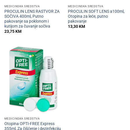
MEDICINSKA SREDSTVA
MEDICINSKA SREDSTVA
PROCULIN LENS RASTVOR ZA
PROCULIN SOFT LENS a100ml,
SOČIVA 400ml, Putno
Otopina za leće, putno
pakovanje sa poklonom i
pakovanje
kutijom za čuvanje sočiva
13,30
KM
23,75
KM
MEDICINSKA SREDSTVA
Otopina OPTI-FREE Express
355ml, Za čišćenje i dezinfekciju