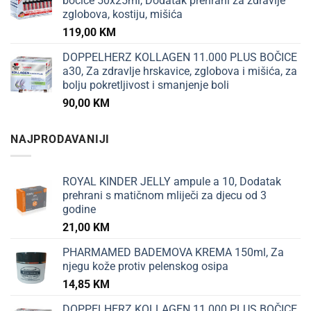
bočice 50x25ml, Dodatak prehrani za zdravlje
zglobova, kostiju, mišića
119,00
KM
DOPPELHERZ KOLLAGEN 11.000 PLUS BOČICE
a30, Za zdravlje hrskavice, zglobova i mišića, za
bolju pokretljivost i smanjenje boli
90,00
KM
NAJPRODAVANIJI
ROYAL KINDER JELLY ampule a 10, Dodatak
prehrani s matičnom mliječi za djecu od 3
godine
21,00
KM
PHARMAMED BADEMOVA KREMA 150ml, Za
njegu kože protiv pelenskog osipa
14,85
KM
DOPPELHERZ KOLLAGEN 11.000 PLUS BOČICE