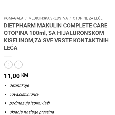
POMAGALA
/
MEDICINSKA SREDSTVA
/
OTOPINE ZA LEĆE
DIETPHARM MAKULIN COMPLETE CARE
OTOPINA 100ml, SA HIJALURONSKOM
KISELINOM,ZA SVE VRSTE KONTAKTNIH
LEĆA
11,00
KM
dezinfikuje
čuva,čisti,hidrira
podmazuje,ispira,vlaži
uklanja naslage proteina