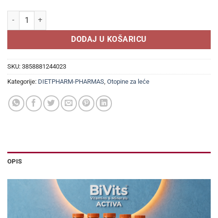
DIETPHARM MAKULIN COMPLETE CARE OTOPINA 100ml, SA HIJAL
DODAJ U KOŠARICU
SKU:
3858881244023
Kategorije:
DIETPHARM-PHARMAS
,
Otopine za leće
OPIS