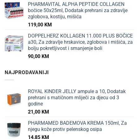
PHARMAVITAL ALPHA PEPTIDE COLLAGEN
bočice 50x25ml, Dodatak prehrani za zdravlje
zglobova, kostiju, mišića
119,00
KM
DOPPELHERZ KOLLAGEN 11.000 PLUS BOČICE
a30, Za zdravlje hrskavice, zglobova i mišića, za
bolju pokretljivost i smanjenje boli
90,00
KM
NAJPRODAVANIJI
ROYAL KINDER JELLY ampule a 10, Dodatak
prehrani s matičnom mliječi za djecu od 3
godine
21,00
KM
PHARMAMED BADEMOVA KREMA 150ml, Za
njegu kože protiv pelenskog osipa
14,85
KM