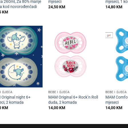
ca 260ml, Za 80% manje
mjeseci
mjeseci, 1 
ća kod novorođenčadi
24,50
KM
14,80
KM
5
KM
+
+
I DJECA
BEBE I DJECA
BEBE I DJECA
Original night 6+
MAM Original 6+ Rock’n Roll
MAM Comfor
eci, 2 komada
duda, 2 komada
mjeseci
0
KM
14,00
KM
14,00
KM