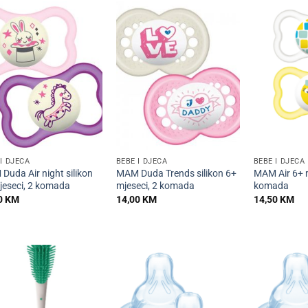
+
+
I DJECA
BEBE I DJECA
BEBE I DJECA
Duda Air night silikon
MAM Duda Trends silikon 6+
MAM Air 6+ m
jeseci, 2 komada
mjeseci, 2 komada
komada
0
KM
14,00
KM
14,50
KM