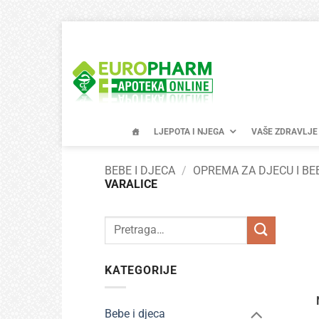
Skip
to
content
LJEPOTA I NJEGA
VAŠE ZDRAVLJE
BEBE I DJECA
/
OPREMA ZA DJECU I BE
VARALICE
Pretraži:
KATEGORIJE
Bebe i djeca