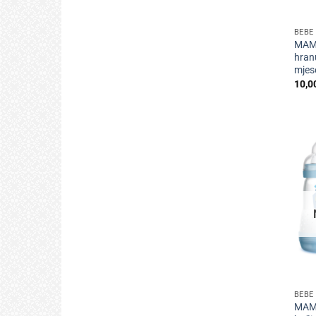
+
BEBE 
MAM 
hran
mjes
10,0
+
BEBE 
MAM 