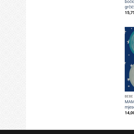
boči
grči
15,7
+
BEBE 
MAM 
mjes
14,0