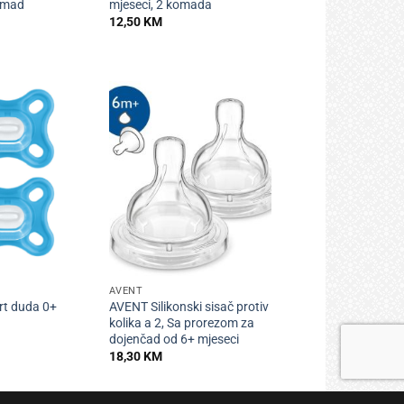
komad
mjeseci, 2 komada
12,50
KM
+
AVENT
t duda 0+
AVENT Silikonski sisač protiv
kolika a 2, Sa prorezom za
dojenčad od 6+ mjeseci
18,30
KM