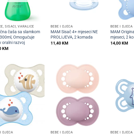
+
+
E, SISAČI, VARALICE
BEBE I DJECA
BEBE I DJECA
čna čaša sa slamkom
MAM Sisač 4+ mjeseci NE
MAM Origina
300ml, Omogućuje
PROLIJEVA, 2 komada
mjeseci, 2 
 oralni razvoj
11,40
KM
14,00
KM
0
KM
+
+
I DJECA
BEBE I DJECA
BEBE I DJECA