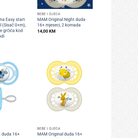
+
BEBE I DJECA
na Easy start
MAM Original Night duda
 (Sisač 0+m),
16+ mjeseci, 2 komada
e grčića kod
14,00
KM
di
+
BEBE I DJECA
 duda 16+
MAM Original duda 16+