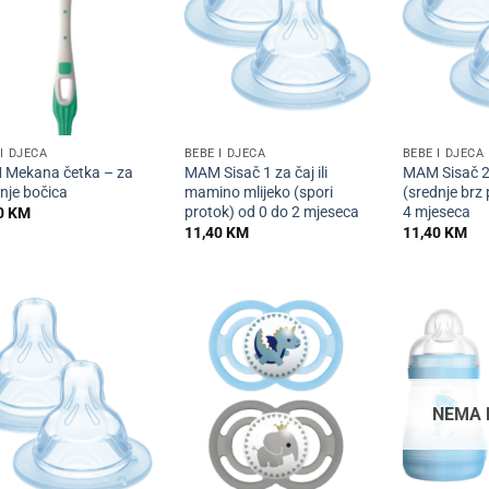
+
+
I DJECA
BEBE I DJECA
BEBE I DJECA
Mekana četka – za
MAM Sisač 1 za čaj ili
MAM Sisač 2 
nje bočica
mamino mlijeko (spori
(srednje brz
protok) od 0 do 2 mjeseca
4 mjeseca
0
KM
11,40
KM
11,40
KM
NEMA 