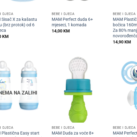
+
+
I DJECA
BEBE I DJECA
BEBE I DJECA
Sisač X za kašastu
MAM Perfect duda 6+
MAM Plastič
u (brz protok) od 6
mjeseci, 1 komada
bočica 160ml
eca
Za 80% manj
14,00
KM
novorođenča
0
KM
14,90
KM
NEMA NA ZALIHI
+
+
I DJECA
BEBE I DJECA
BEBE I DJECA
Plastična Easy start
MAM Duda za voće 8+
MAM Perfect