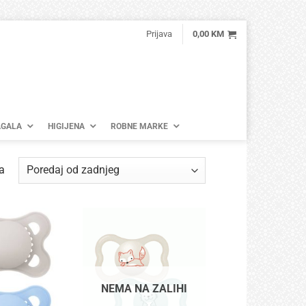
Prijava
0,00
KM
GALA
HIGIJENA
ROBNE MARKE
Poredano
a
po
najnovijem
NEMA NA ZALIHI