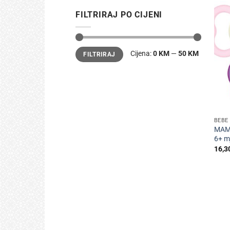
FILTRIRAJ PO CIJENI
Min
Maks
Cijena:
0 KM
—
50 KM
FILTRIRAJ
cijena
cijena
+
BEBE 
MAM 
6+ m
16,3