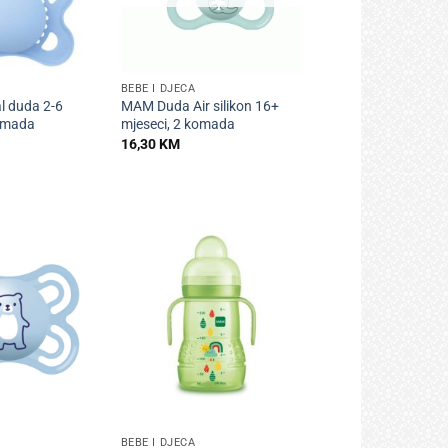
+
BEBE I DJECA
l duda 2-6
MAM Duda Air silikon 16+
komada
mjeseci, 2 komada
16,30
KM
+
BEBE I DJECA