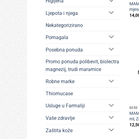
Higijena
MAM 
mjes
Ljepota i njega
14,0
Nekategorizirano
Pomagala
Posebna ponuda
Promo ponuda polibevit, biolectra
magnezij, trudi maramice
Robne marke
Thiomucase
+
Usluge u Farmaliji
BEBE 
MAM 
Vaše zdravlje
ml, Z
12,5
Zaštita kože