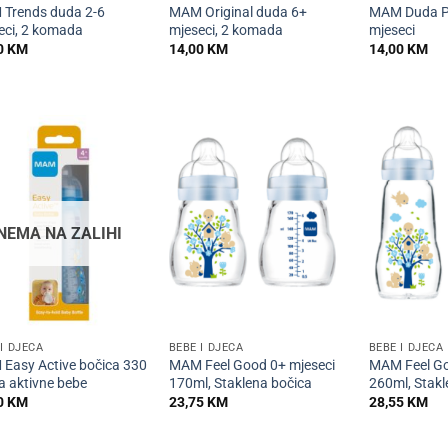
Trends duda 2-6
MAM Original duda 6+
MAM Duda Pe
eci, 2 komada
mjeseci, 2 komada
mjeseci
0
KM
14,00
KM
14,00
KM
NEMA NA ZALIHI
+
+
I DJECA
BEBE I DJECA
BEBE I DJECA
Easy Active bočica 330
MAM Feel Good 0+ mjeseci
MAM Feel Go
a aktivne bebe
170ml, Staklena bočica
260ml, Stakl
0
KM
23,75
KM
28,55
KM