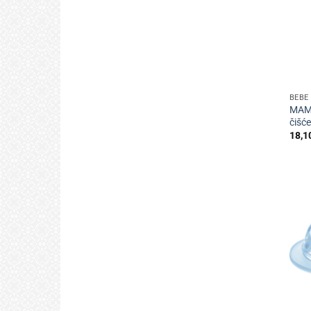
+
BEBE 
MAM 
čišće
18,1