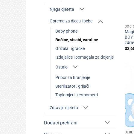
Njega djeteta
+
Oprema za djecu i bebe
BOČIC
Baby phone
Magi
BOY 
Bočice, sisači, varalice
zdrav
33,6
Grizala i igračke
Izdajalice i pomagala za dojenje
Ostalo
Pribor za hranjenje
Sterilizatori, grijači
Toplomjeri i termometri
Zdravlje djeteta
+
Dodaci prehrani
BEBE 