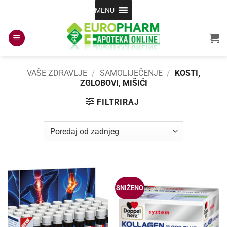
Skip
MENU
to
content
VAŠE ZDRAVLJE
/
SAMOLIJEČENJE
/
KOSTI,
ZGLOBOVI, MIŠIĆI
FILTRIRAJ
SNIŽENO