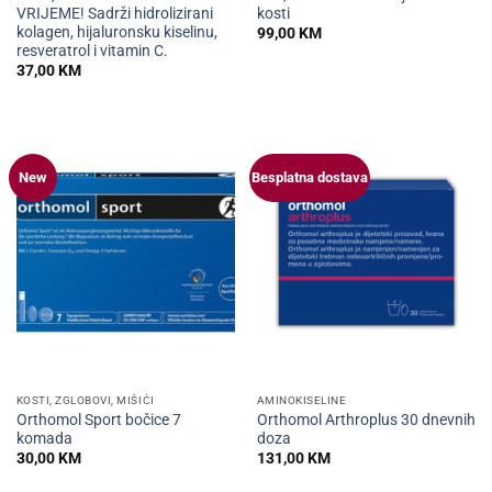
VRIJEME! Sadrži hidrolizirani
kosti
kolagen, hijaluronsku kiselinu,
99,00
KM
resveratrol i vitamin C.
37,00
KM
New
Besplatna dostava
KOSTI, ZGLOBOVI, MIŠIĆI
AMINOKISELINE
Orthomol Sport bočice 7
Orthomol Arthroplus 30 dnevnih
komada
doza
30,00
KM
131,00
KM