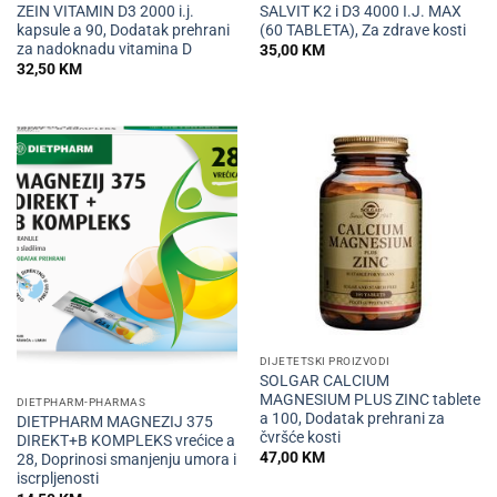
ZEIN VITAMIN D3 2000 i.j.
SALVIT K2 i D3 4000 I.J. MAX
kapsule a 90, Dodatak prehrani
(60 TABLETA), Za zdrave kosti
za nadoknadu vitamina D
35,00
KM
32,50
KM
DIJETETSKI PROIZVODI
SOLGAR CALCIUM
MAGNESIUM PLUS ZINC tablete
DIETPHARM-PHARMAS
a 100, Dodatak prehrani za
DIETPHARM MAGNEZIJ 375
čvršće kosti
DIREKT+B KOMPLEKS vrećice a
47,00
KM
28, Doprinosi smanjenju umora i
iscrpljenosti