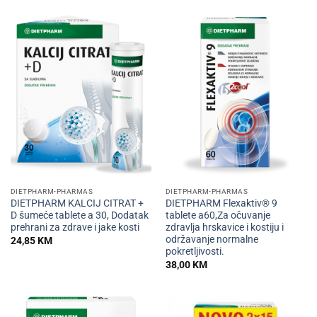
DIETPHARM-PHARMAS
DIETPHARM-PHARMAS
DIETPHARM KALCIJ CITRAT +
DIETPHARM Flexaktiv® 9
D šumeće tablete a 30, Dodatak
tablete a60,Za očuvanje
prehrani za zdrave i jake kosti
zdravlja hrskavice i kostiju i
održavanje normalne
24,85
KM
pokretljivosti.
38,00
KM