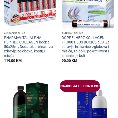
AMINOKISELINE
AMINOKISELINE
PHARMAVITAL ALPHA
DOPPELHERZ KOLLAGEN
PEPTIDE COLLAGEN bočice
11.000 PLUS BOČICE a30, Za
50x25ml, Dodatak prehrani za
zdravlje hrskavice, zglobova i
zdravlje zglobova, kostiju,
mišića, za bolju pokretljivost i
mišića
smanjenje boli
119,00
KM
90,00
KM
NAJBOLJA CIJENA U BIH