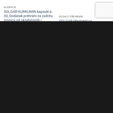
ALERGIJE
SOLGAR KURKUMIN kapsule a
30, Dodatak prehrani za zaštitu
DODACI PREHRANI
stanica od oksidativnih i
SOLGAR Magnezij sa
staničnih oštećenja
vitaminom B6 tbl a 100,
80,00
KM
Osigurava maksimalnu
apsorpciju i bioraspoloživost
33,00
KM