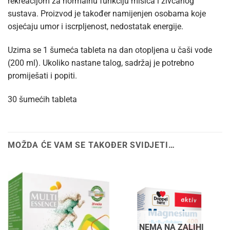
rekreacijom za normalnu funkciju mišića i živčanog
sustava. Proizvod je također namijenjen osobama koje
osjećaju umor i iscrpljenost, nedostatak energije.
Uzima se 1 šumeća tableta na dan otopljena u čaši vode
(200 ml). Ukoliko nastane talog, sadržaj je potrebno
promiješati i popiti.
30 šumećih tableta
MOŽDA ĆE VAM SE TAKOĐER SVIDJETI…
NEMA NA ZALIHI