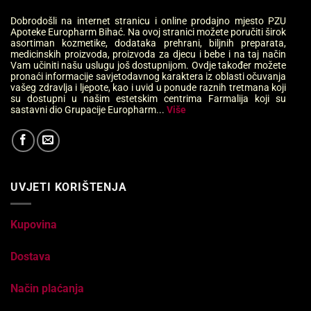
Dobrodošli na internet stranicu i online prodajno mjesto PZU
Apoteke Europharm Bihać. Na ovoj stranici možete poručiti širok
asortiman kozmetike, dodataka prehrani, biljnih preparata,
medicinskih proizvoda, proizvoda za djecu i bebe i na taj način
Vam učiniti našu uslugu još dostupnijom. Ovdje također možete
pronaći informacije savjetodavnog karaktera iz oblasti očuvanja
vašeg zdravlja i ljepote, kao i uvid u ponude raznih tretmana koji
su dostupni u našim estetskim centrima Farmalija koji su
sastavni dio Grupacije Europharm...
Više
UVJETI KORIŠTENJA
Kupovina
Dostava
Način plaćanja