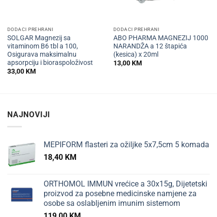
DODACI PREHRANI
DODACI PREHRANI
SOLGAR Magnezij sa
ABO PHARMA MAGNEZIJ 1000
vitaminom B6 tbl a 100,
NARANDŽA a 12 štapića
Osigurava maksimalnu
(kesica) x 20ml
apsorpciju i bioraspoloživost
13,00
KM
33,00
KM
NAJNOVIJI
MEPIFORM flasteri za ožiljke 5x7,5cm 5 komada
18,40
KM
ORTHOMOL IMMUN vrećice a 30x15g, Dijetetski
proizvod za posebne medicinske namjene za
osobe sa oslabljenim imunim sistemom
119,00
KM