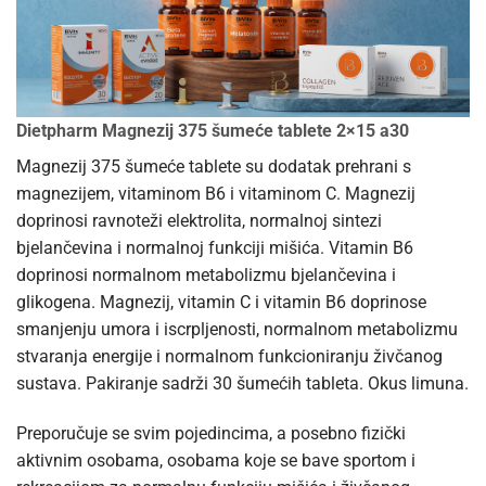
Dietpharm Magnezij 375 šumeće tablete 2×15 a30
Magnezij 375 šumeće tablete su dodatak prehrani s
magnezijem, vitaminom B6 i vitaminom C. Magnezij
doprinosi ravnoteži elektrolita, normalnoj sintezi
bjelančevina i normalnoj funkciji mišića. Vitamin B6
doprinosi normalnom metabolizmu bjelančevina i
glikogena. Magnezij, vitamin C i vitamin B6 doprinose
smanjenju umora i iscrpljenosti, normalnom metabolizmu
stvaranja energije i normalnom funkcioniranju živčanog
sustava. Pakiranje sadrži 30 šumećih tableta. Okus limuna.
Preporučuje se svim pojedincima, a posebno fizički
aktivnim osobama, osobama koje se bave sportom i