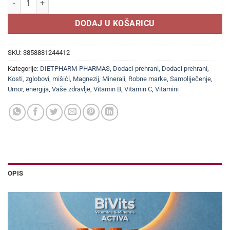
DODAJ U KOŠARICU
SKU:
3858881244412
Kategorije:
DIETPHARM-PHARMAS
,
Dodaci prehrani
,
Dodaci prehrani
,
Kosti, zglobovi, mišići
,
Magnezij
,
Minerali
,
Robne marke
,
Samoliječenje
,
Umor, energija
,
Vaše zdravlje
,
Vitamin B
,
Vitamin C
,
Vitamini
OPIS