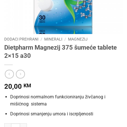
DODACI PREHRANI
/
MINERALI
/
MAGNEZIJ
Dietpharm Magnezij 375 šumeće tablete
2×15 a30
20,00
KM
Doprinosi normalnom funkcioniranju živčanog i
mišićnog sistema
Doprinosi smanjenju umora i iscrpljenosti
Dietpharm Magnezij 375 šumeće tablete 2×15 a30 količina