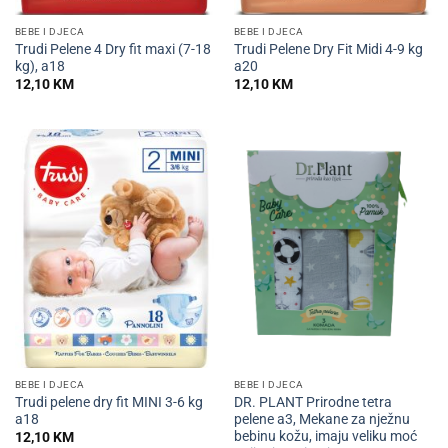
BEBE I DJECA
BEBE I DJECA
Trudi Pelene 4 Dry fit maxi (7-18
Trudi Pelene Dry Fit Midi 4-9 kg
kg), a18
a20
12,10
KM
12,10
KM
BEBE I DJECA
BEBE I DJECA
Trudi pelene dry fit MINI 3-6 kg
DR. PLANT Prirodne tetra
a18
pelene a3, Mekane za nježnu
bebinu kožu, imaju veliku moć
12,10
KM