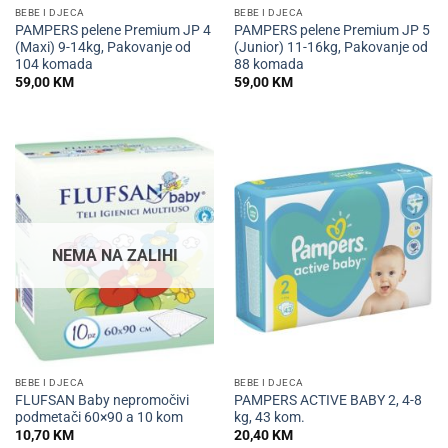
BEBE I DJECA
BEBE I DJECA
PAMPERS pelene Premium JP 4
PAMPERS pelene Premium JP 5
(Maxi) 9-14kg, Pakovanje od
(Junior) 11-16kg, Pakovanje od
104 komada
88 komada
59,00
KM
59,00
KM
NEMA NA ZALIHI
BEBE I DJECA
BEBE I DJECA
FLUFSAN Baby nepromočivi
PAMPERS ACTIVE BABY 2, 4-8
podmetači 60×90 a 10 kom
kg, 43 kom.
10,70
KM
20,40
KM