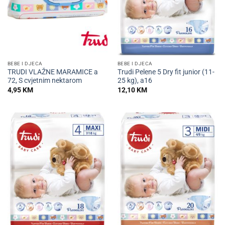
BEBE I DJECA
BEBE I DJECA
TRUDI VLAŽNE MARAMICE a
Trudi Pelene 5 Dry fit junior (11-
72, S cvjetnim nektarom
25 kg), a16
4,95
KM
12,10
KM