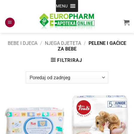
Skip
MENU
to
content
BEBE I DJECA
/
NJEGA DJETETA
/
PELENE I GAĆICE
ZA BEBE
FILTRIRAJ