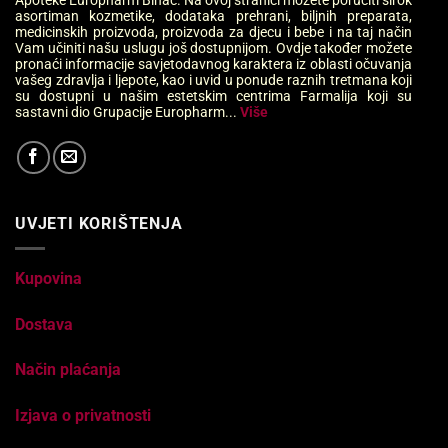
Apoteke Europharm Bihać. Na ovoj stranici možete poručiti širok
asortiman kozmetike, dodataka prehrani, biljnih preparata,
medicinskih proizvoda, proizvoda za djecu i bebe i na taj način
Vam učiniti našu uslugu još dostupnijom. Ovdje također možete
pronaći informacije savjetodavnog karaktera iz oblasti očuvanja
vašeg zdravlja i ljepote, kao i uvid u ponude raznih tretmana koji
su dostupni u našim estetskim centrima Farmalija koji su
sastavni dio Grupacije Europharm...
Više
UVJETI KORIŠTENJA
Kupovina
Dostava
Način plaćanja
Izjava o privatnosti