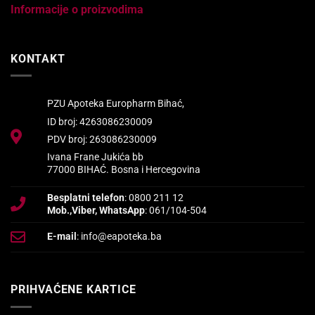
Informacije o proizvodima
KONTAKT
PZU Apoteka Europharm Bihać,
ID broj: 4263086230009
PDV broj: 263086230009
Ivana Frane Jukića bb
77000 BIHAĆ. Bosna i Hercegovina
Besplatni telefon
: 0800 211 12
Mob.,Viber, WhatsApp
: 061/104-504
E-mail
: info@eapoteka.ba
PRIHVAĆENE KARTICE