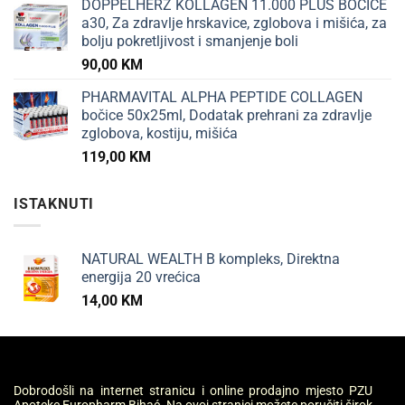
DOPPELHERZ KOLLAGEN 11.000 PLUS BOČICE
a30, Za zdravlje hrskavice, zglobova i mišića, za
bolju pokretljivost i smanjenje boli
90,00
KM
PHARMAVITAL ALPHA PEPTIDE COLLAGEN
bočice 50x25ml, Dodatak prehrani za zdravlje
zglobova, kostiju, mišića
119,00
KM
ISTAKNUTI
NATURAL WEALTH B kompleks, Direktna
energija 20 vrećica
14,00
KM
Dobrodošli na internet stranicu i online prodajno mjesto PZU