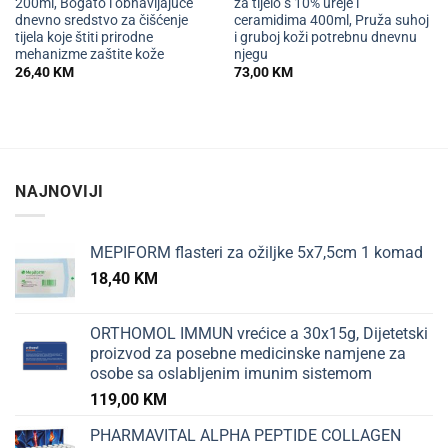
200ml, Bogato i obnavljajuće
za tijelo s 10% ureje i
dnevno sredstvo za čišćenje
ceramidima 400ml, Pruža suhoj
tijela koje štiti prirodne
i gruboj koži potrebnu dnevnu
mehanizme zaštite kože
njegu
26,40
KM
73,00
KM
NAJNOVIJI
MEPIFORM flasteri za ožiljke 5x7,5cm 1 komad
18,40
KM
ORTHOMOL IMMUN vrećice a 30x15g, Dijetetski
proizvod za posebne medicinske namjene za
osobe sa oslabljenim imunim sistemom
119,00
KM
PHARMAVITAL ALPHA PEPTIDE COLLAGEN