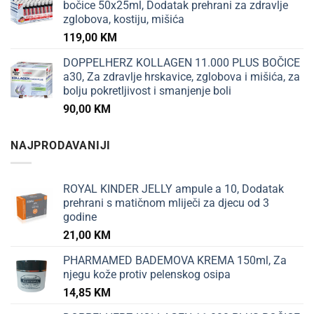
bočice 50x25ml, Dodatak prehrani za zdravlje
zglobova, kostiju, mišića
119,00
KM
DOPPELHERZ KOLLAGEN 11.000 PLUS BOČICE
a30, Za zdravlje hrskavice, zglobova i mišića, za
bolju pokretljivost i smanjenje boli
90,00
KM
NAJPRODAVANIJI
ROYAL KINDER JELLY ampule a 10, Dodatak
prehrani s matičnom mliječi za djecu od 3
godine
21,00
KM
PHARMAMED BADEMOVA KREMA 150ml, Za
njegu kože protiv pelenskog osipa
14,85
KM