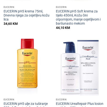
EUCERIN
EUCERIN
EUCERIN pH5 krema 75ml,
EUCERIN pH5 Soft krema za
Dnevna njega za osjetljivu kožu
tijelo 450ml, Kožu čini
lica
otpornijom, manje osjetljivom i
baršunasto mekom
34,60
KM
44,10
KM
EUCERIN
EUCERIN
EUCERIN pH5 ulje za tuširanje
EUCERIN UreaRepair Plus losion