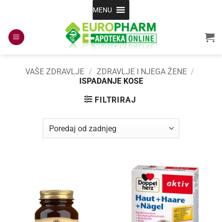
Skip
MENU
to
content
VAŠE ZDRAVLJE
/
ZDRAVLJE I NJEGA ŽENE
/
ISPADANJE KOSE
FILTRIRAJ