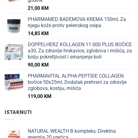
godine
21,00
KM
PHARMAMED BADEMOVA KREMA 150ml, Za
njegu kože protiv pelenskog osipa
14,85
KM
DOPPELHERZ KOLLAGEN 11.000 PLUS BOČICE
a30, Za zdravlje hrskavice, zglobova i mišića, za
bolju pokretljivost i smanjenje boli
90,00
KM
PHARMAVITAL ALPHA PEPTIDE COLLAGEN
bočice 50x25ml, Dodatak prehrani za zdravlje
zglobova, kostiju, mišića
119,00
KM
ISTAKNUTI
NATURAL WEALTH B kompleks, Direktna
energija 20 vrećica