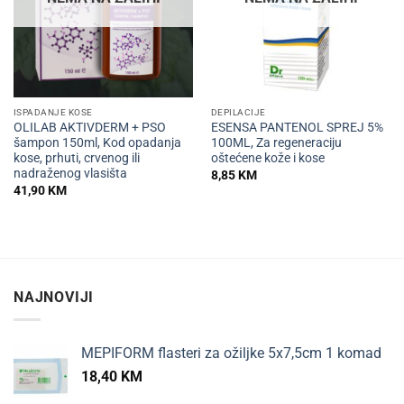
ISPADANJE KOSE
DEPILACIJE
OLILAB AKTIVDERM + PSO
ESENSA PANTENOL SPREJ 5%
šampon 150ml, Kod opadanja
100ML, Za regeneraciju
kose, prhuti, crvenog ili
oštećene kože i kose
nadraženog vlasišta
8,85
KM
41,90
KM
NAJNOVIJI
MEPIFORM flasteri za ožiljke 5x7,5cm 1 komad
18,40
KM