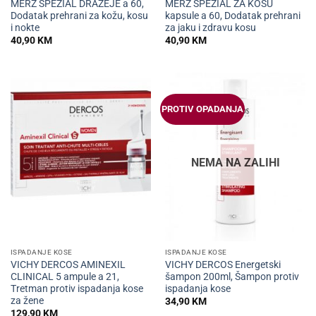
MERZ SPEZIAL DRAŽEJE a 60,
MERZ SPEZIAL ZA KOSU
Dodatak prehrani za kožu, kosu
kapsule a 60, Dodatak prehrani
i nokte
za jaku i zdravu kosu
40,90
KM
40,90
KM
PROTIV OPADANJA
NEMA NA ZALIHI
ISPADANJE KOSE
ISPADANJE KOSE
VICHY DERCOS AMINEXIL
VICHY DERCOS Energetski
CLINICAL 5 ampule a 21,
šampon 200ml, Šampon protiv
Tretman protiv ispadanja kose
ispadanja kose
za žene
34,90
KM
129,90
KM