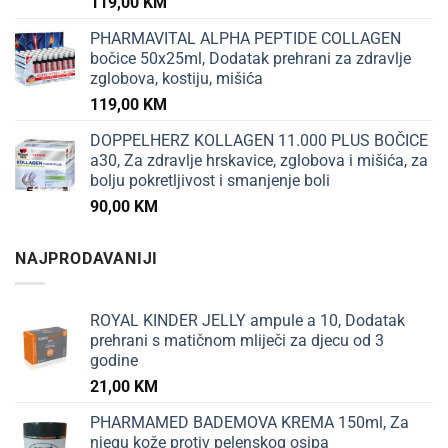
119,00
KM
PHARMAVITAL ALPHA PEPTIDE COLLAGEN
bočice 50x25ml, Dodatak prehrani za zdravlje
zglobova, kostiju, mišića
119,00
KM
DOPPELHERZ KOLLAGEN 11.000 PLUS BOČICE
a30, Za zdravlje hrskavice, zglobova i mišića, za
bolju pokretljivost i smanjenje boli
90,00
KM
NAJPRODAVANIJI
ROYAL KINDER JELLY ampule a 10, Dodatak
prehrani s matičnom mliječi za djecu od 3
godine
21,00
KM
PHARMAMED BADEMOVA KREMA 150ml, Za
njegu kože protiv pelenskog osipa