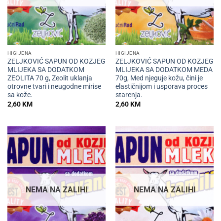
HIGIJENA
HIGIJENA
ZELJKOVIĆ SAPUN OD KOZJEG
ZELJKOVIĆ SAPUN OD KOZJEG
MLIJEKA SA DODATKOM
MLIJEKA SA DODATKOM MEDA
ZEOLITA 70 g, Zeolit uklanja
70g, Med njeguje kožu, čini je
otrovne tvari i neugodne mirise
elastičnijom i usporava proces
sa kože.
starenja.
2,60
KM
2,60
KM
NEMA NA ZALIHI
NEMA NA ZALIHI