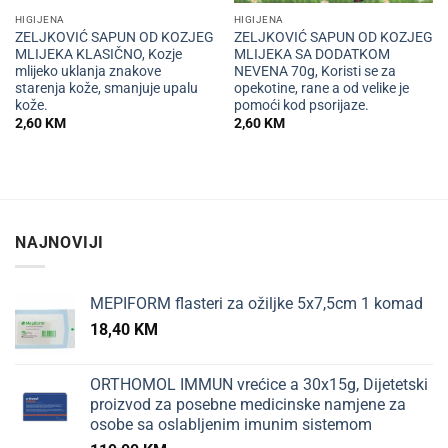
HIGIJENA
HIGIJENA
ZELJKOVIĆ SAPUN OD KOZJEG
ZELJKOVIĆ SAPUN OD KOZJEG
MLIJEKA KLASIČNO, Kozje
MLIJEKA SA DODATKOM
mlijeko uklanja znakove
NEVENA 70g, Koristi se za
starenja kože, smanjuje upalu
opekotine, rane a od velike je
kože.
pomoći kod psorijaze.
2,60
KM
2,60
KM
NAJNOVIJI
MEPIFORM flasteri za ožiljke 5x7,5cm 1 komad
18,40
KM
ORTHOMOL IMMUN vrećice a 30x15g, Dijetetski
proizvod za posebne medicinske namjene za
osobe sa oslabljenim imunim sistemom