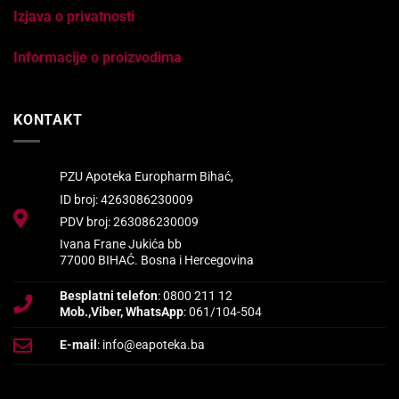
Izjava o privatnosti
Informacije o proizvodima
KONTAKT
PZU Apoteka Europharm Bihać,
ID broj: 4263086230009
PDV broj: 263086230009
Ivana Frane Jukića bb
77000 BIHAĆ. Bosna i Hercegovina
Besplatni telefon
: 0800 211 12
Mob.,Viber, WhatsApp
: 061/104-504
E-mail
: info@eapoteka.ba