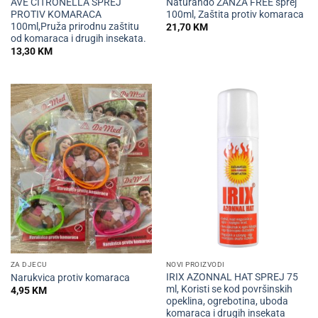
AVE CITRONELLA SPREJ
Naturando ZANZA FREE sprej
PROTIV KOMARACA
100ml, Zaštita protiv komaraca
100ml,Pruža prirodnu zaštitu
21,70
KM
od komaraca i drugih insekata.
13,30
KM
ZA DJECU
NOVI PROIZVODI
IRIX AZONNAL HAT SPREJ 75
Narukvica protiv komaraca
ml, Koristi se kod površinskih
4,95
KM
opeklina, ogrebotina, uboda
komaraca i drugih insekata