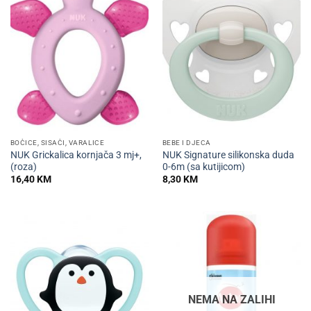
BOČICE, SISAČI, VARALICE
BEBE I DJECA
NUK Grickalica kornjača 3 mj+,
NUK Signature silikonska duda
(roza)
0-6m (sa kutijicom)
16,40
KM
8,30
KM
NEMA NA ZALIHI