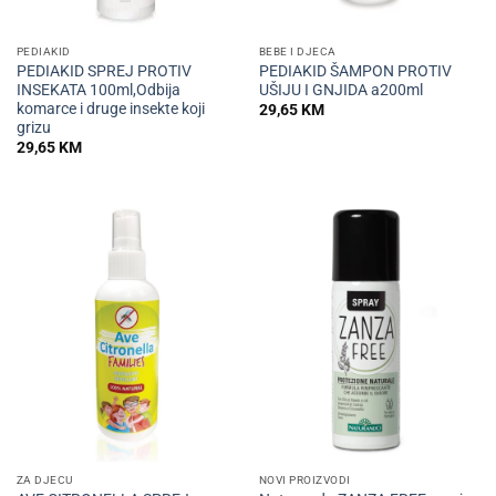
PEDIAKID
BEBE I DJECA
PEDIAKID SPREJ PROTIV
PEDIAKID ŠAMPON PROTIV
INSEKATA 100ml,Odbija
UŠIJU I GNJIDA a200ml
komarce i druge insekte koji
29,65
KM
grizu
29,65
KM
ZA DJECU
NOVI PROIZVODI