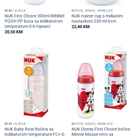
BEBE I DJECA
BOČICE, SISAČI, VARALICE
NUK First Choice 300ml WINNIE
NUK trainer cup s mekanim
POOH PP boca sa indikatorom
nastavkom 230 ml 6+m
temperature 0-6 mjeseci
22,40
KM
20,50
KM
BEBE I DJECA
BOČICE, SISAČI, VARALICE
NUK Baby Rose Bočica sa
NUK Disney First Choice bočica
indikatorom temperature FC+ 0-
Minnie Mouse retro sa