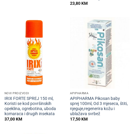
23,80
KM
NOVI PROIZVODI
APIPHARMA
IRIX FORTE SPREJ 150 ml,
APIPHARMA Pikosan baby
Koristi se kod površinskih
sprej 100ml, Od 3 mjeseca, štiti,
opeklina, ogrebotina, uboda
njeguje,regenerira kožu i
komaraca i drugih insekata
ublažava svrbež
37,00
KM
17,50
KM