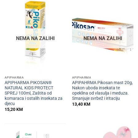
NEMA NA ZALIHI
NEMA NA ZALIHI
APIPHARMA
APIPHARMA
APIPHARMA PIKOSAN®
APIPAHRMA Pikosan mast 20g,
NATURAL KIDS PROTECT
Nakon uboda insekata te
SPREJ 100ml, Zaštita od
opeklina od vlasulja i meduza.
komaraca i ostalih insekata za
Smanjuje svrbež i iritaciju
djecu
13,40
KM
15,20
KM