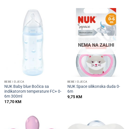
NEMA NA ZALIHI
BEBE I DJECA
BEBE I DJECA
NUK Baby blue Bočica sa
NUK Space silikonska duda 0-
indikatorom temperature FC+ 0-
6m
6m 300ml
9,75
KM
17,70
KM