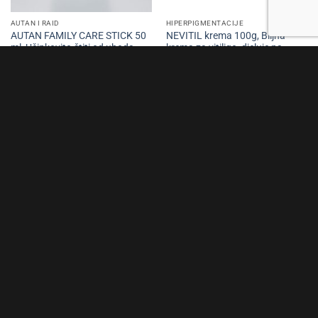
AUTAN I RAID
HIPERPIGMENTACIJE
AUTAN FAMILY CARE STICK 50
NEVITIL krema 100g, Biljna
ml, Učinkovito štiti od uboda
krema za vitiligo, djeluje na
dnevnih i noćnih komaraca i
vraćanje prirodne boje kože na
ostalih insekata.
mjestima gdje su se pojavile
bijele mrlje
12,20
KM
35,00
KM
NEMA NA ZALIHI
NEMA NA ZALIHI
ANEMIJA
DIJETETSKI PROIZVODI