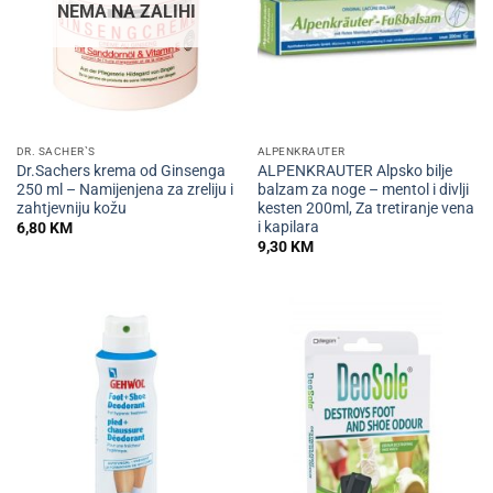
NEMA NA ZALIHI
DR. SACHER`S
ALPENKRAUTER
Dr.Sachers krema od Ginsenga
ALPENKRAUTER Alpsko bilje
250 ml – Namijenjena za zreliju i
balzam za noge – mentol i divlji
zahtjevniju kožu
kesten 200ml, Za tretiranje vena
i kapilara
6,80
KM
9,30
KM