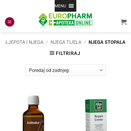
Skip
MENU
to
content
LJEPOTA I NJEGA
/
NJEGA TIJELA
/
NJEGA STOPALA
FILTRIRAJ