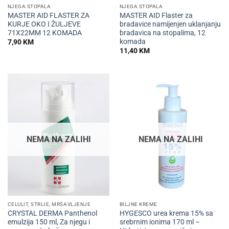
NJEGA STOPALA
NJEGA STOPALA
MASTER AID FLASTER ZA
MASTER AID Flaster za
KURJE OKO I ŽULJEVE
bradavice namijenjen uklanjanju
71X22MM 12 KOMADA
bradavica na stopalima, 12
komada
7,90
KM
11,40
KM
NEMA NA ZALIHI
NEMA NA ZALIHI
CELULIT, STRIJE, MRŠAVLJENJE
BILJNE KREME
CRYSTAL DERMA Panthenol
HYGESCO urea krema 15% sa
emulzija 150 ml, Za njegu i
srebrnim ionima 170 ml –