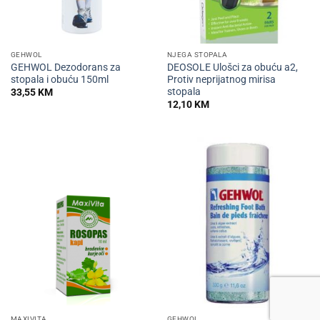
GEHWOL
NJEGA STOPALA
GEHWOL Dezodorans za
DEOSOLE Ulošci za obuću a2,
stopala i obuću 150ml
Protiv neprijatnog mirisa
stopala
33,55
KM
12,10
KM
MAXIVITA
GEHWOL