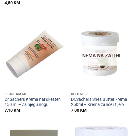
4,80
KM
NEMA NA ZALIHI
BILJNE KREME
DEPILACIJE
Dr.Sachers Krema nar&kesten
Dr.Sachers Shea Butter krema
150 ml – Za njegu nogu
250ml – Krema za lice i tijelo
7,10
KM
7,00
KM