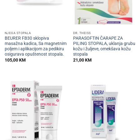
NJEGA STOPALA
DR. THEISS
BEURER FB30 sklopiva
PARASOFTIN ČARAPE ZA
masažna kadica, Sa magnetnim
PILING STOPALA, uklanja grubu
poljem i aplikacijom za pedikiru
kožu i žuljeve, omekšava kožu
osigurava opuštenost stopala.
stopala
105,00
KM
21,00
KM