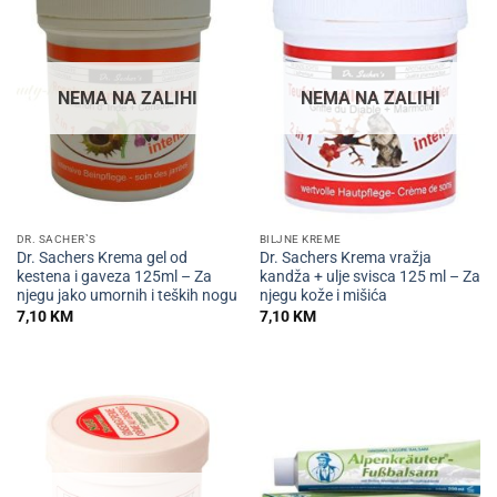
NEMA NA ZALIHI
NEMA NA ZALIHI
DR. SACHER`S
BILJNE KREME
Dr. Sachers Krema gel od
Dr. Sachers Krema vražja
kestena i gaveza 125ml – Za
kandža + ulje svisca 125 ml – Za
njegu jako umornih i teških nogu
njegu kože i mišića
7,10
KM
7,10
KM