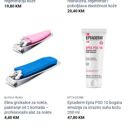
regeneraciju kože
Hidratizira, regeneriše i
poboljšava elastičnost kože
19,80
KM
20,40
KM
NJEGA RUKU
EPTADERM
Elina grickalice za nokte,
Eptaderm Epta PSO 10 bogata
pakiranje od 2 komada –
emulzija za izrazito suhu kožu
profesionalni alat za nokte
200 ml
4,40
KM
47,80
KM