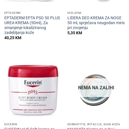
EPTADERM
HIGIJENA
EPTADERM EPTA PSO 50 PLUS
LIDERA DEO KREMA ZA NOGE
UREA KREMA (50ml), Za
50 ml, sprječava neugodan miris
smanjenje lokaliziranog
pri znojenju
zadebljanja kože
5,35
KM
40,25
KM
NEMA NA ZALIHI
EUCERIN
DERMATITIS, IRITACIJE, SUHA KOŽA