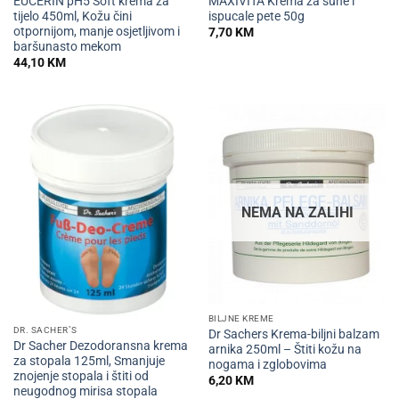
EUCERIN pH5 Soft krema za
MAXIVITA Krema za suhe i
tijelo 450ml, Kožu čini
ispucale pete 50g
otpornijom, manje osjetljivom i
7,70
KM
baršunasto mekom
44,10
KM
NEMA NA ZALIHI
BILJNE KREME
DR. SACHER`S
Dr Sachers Krema-biljni balzam
Dr Sacher Dezodoransna krema
arnika 250ml – Štiti kožu na
za stopala 125ml, Smanjuje
nogama i zglobovima
znojenje stopala i štiti od
6,20
KM
neugodnog mirisa stopala