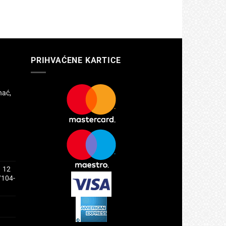
PRIHVAĆENE KARTICE
hać,
1 12
/104-