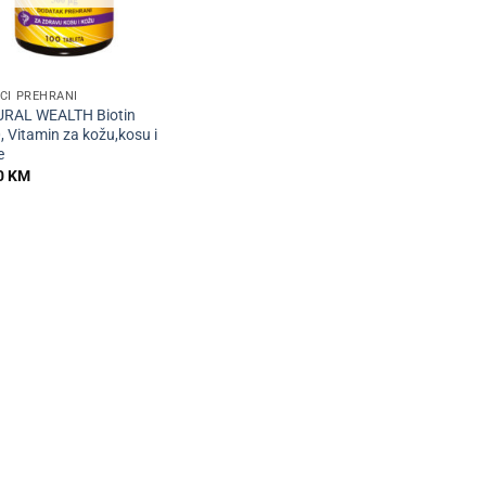
CI PREHRANI
RAL WEALTH Biotin
, Vitamin za kožu,kosu i
e
0
KM