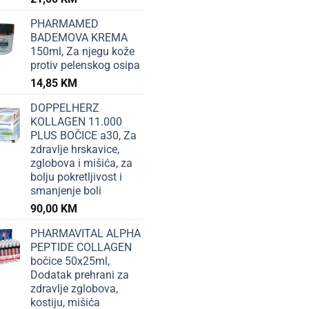
PHARMAMED
BADEMOVA KREMA
150ml, Za njegu kože
protiv pelenskog osipa
14,85
KM
DOPPELHERZ
KOLLAGEN 11.000
PLUS BOČICE a30, Za
zdravlje hrskavice,
zglobova i mišića, za
bolju pokretljivost i
smanjenje boli
90,00
KM
PHARMAVITAL ALPHA
PEPTIDE COLLAGEN
bočice 50x25ml,
Dodatak prehrani za
zdravlje zglobova,
kostiju, mišića