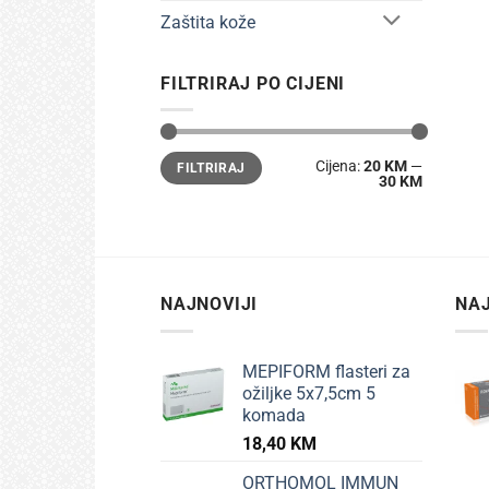
Zaštita kože
FILTRIRAJ PO CIJENI
Min
Maks
Cijena:
20 KM
—
FILTRIRAJ
cijena
cijena
30 KM
NAJNOVIJI
NAJ
MEPIFORM flasteri za
ožiljke 5x7,5cm 5
komada
18,40
KM
ORTHOMOL IMMUN