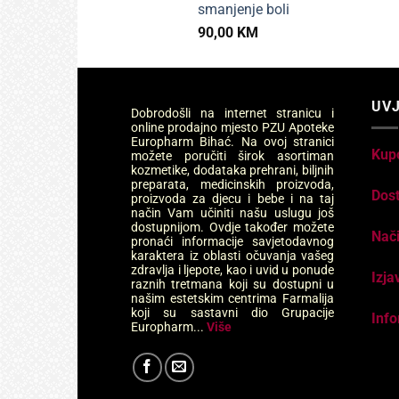
smanjenje boli
90,00
KM
UVJ
Dobrodošli na internet stranicu i
online prodajno mjesto PZU Apoteke
Europharm Bihać. Na ovoj stranici
Kup
možete poručiti širok asortiman
kozmetike, dodataka prehrani, biljnih
preparata, medicinskih proizvoda,
Dos
proizvoda za djecu i bebe i na taj
način Vam učiniti našu uslugu još
dostupnijom. Ovdje također možete
Nači
pronaći informacije savjetodavnog
karaktera iz oblasti očuvanja vašeg
zdravlja i ljepote, kao i uvid u ponude
Izja
raznih tretmana koji su dostupni u
našim estetskim centrima Farmalija
koji su sastavni dio Grupacije
Info
Europharm...
Više