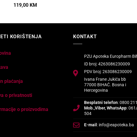
119,00
KM
ETI KORIŠTENJA
KONTAKT
ovina
PZU Apoteka Europharm Bi
ID broj: 4263086230009
tava
PDV broj: 263086230009
Ivana Frane Jukića bb
n plaćanja
77000 BIHAĆ. Bosna i
Hercegovina
va o privatnosti
Besplatni telefon
: 0800 21
Mob.,Viber, WhatsApp
: 061
rmacije o proizvodima
504
E-mail
: info@eapoteka.ba