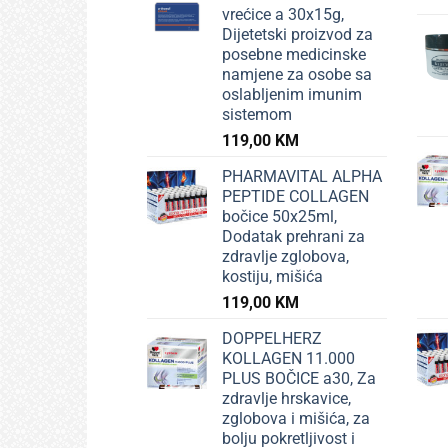
vrećice a 30x15g,
Dijetetski proizvod za
posebne medicinske
namjene za osobe sa
oslabljenim imunim
sistemom
119,00
KM
PHARMAVITAL ALPHA
PEPTIDE COLLAGEN
bočice 50x25ml,
Dodatak prehrani za
zdravlje zglobova,
kostiju, mišića
119,00
KM
DOPPELHERZ
KOLLAGEN 11.000
PLUS BOČICE a30, Za
zdravlje hrskavice,
zglobova i mišića, za
bolju pokretljivost i