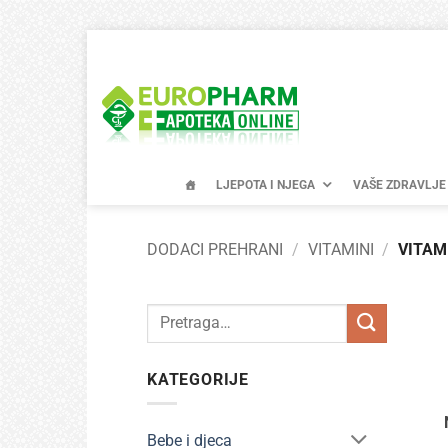
Skip
to
content
LJEPOTA I NJEGA
VAŠE ZDRAVLJE
DODACI PREHRANI
/
VITAMINI
/
VITAMI
Pretraži:
KATEGORIJE
Bebe i djeca