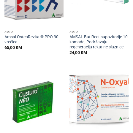
AMSAL
AMSAL
Amsal OsteoRevital® PRO 30
AMSAL ButiRect supozitorije 10
vrećica
komada, Podržavaju
regeneraciju rektalne sluznice
65,00
KM
24,00
KM