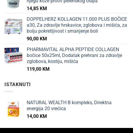
njegu kože protiv pelenskog osipa
14,85
KM
DOPPELHERZ KOLLAGEN 11.000 PLUS BOČICE
a30, Za zdravlje hrskavice, zglobova i mišića, za
bolju pokretljivost i smanjenje boli
90,00
KM
PHARMAVITAL ALPHA PEPTIDE COLLAGEN
bočice 50x25ml, Dodatak prehrani za zdravlje
zglobova, kostiju, mišića
119,00
KM
ISTAKNUTI
NATURAL WEALTH B kompleks, Direktna
energija 20 vrećica
14,00
KM