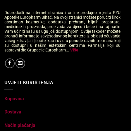
Dobrodošli na internet stranicu i online prodajno mjesto PZU
Apoteke Europharm Bihać. Na ovoj stranici možete poručiti širok
asortiman kozmetike, dodataka prehrani, biljnih preparata,
medicinskih proizvoda, proizvoda za djecu i bebe i na taj način
Vam učiniti našu uslugu još dostupnijom. Ovdje također možete
pronaći informacije savjetodavnog karaktera iz oblasti očuvanja
vašeg zdravlja i ljepote, kao i uvid u ponude raznih tretmana koji
su dostupni u našim estetskim centrima Farmalija koji su
sastavni dio Grupacije Europharm...
Više
UVJETI KORIŠTENJA
Kupovina
Dostava
Način plaćanja