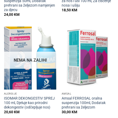
suspenzija 50ml, Dodatak
za nos i uši 100 ml, Za čišćenje
prehrani sa željezom namjenjen
nosa i ušiju
za djecu
18,50
KM
24,00
KM
NEMA NA ZALIHI
ALERGIJE
AMSAL
ISOMAR DEKONGESTIV SPREJ
Amsal FERROSAL oralna
100 ml, Djeluje kao prirodni
suspenzija 100ml, Dodatak
dekongestiv (odčepljuje nos)
prehrani sa željezom
20,60
KM
30,00
KM