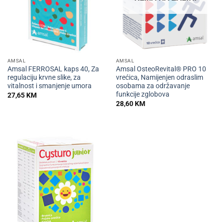
AMSAL
AMSAL
Amsal FERROSAL kaps 40, Za
Amsal OsteoRevital® PRO 10
regulaciju krvne slike, za
vrećica, Namijenjen odraslim
vitalnost i smanjenje umora
osobama za održavanje
funkcije zglobova
27,65
KM
28,60
KM