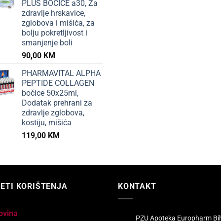
PLUS BOČICE a30, Za
zdravlje hrskavice,
zglobova i mišića, za
bolju pokretljivost i
smanjenje boli
90,00
KM
PHARMAVITAL ALPHA
PEPTIDE COLLAGEN
bočice 50x25ml,
Dodatak prehrani za
zdravlje zglobova,
kostiju, mišića
119,00
KM
ETI KORIŠTENJA
KONTAKT
ovina
PZU Apoteka Europharm Bi