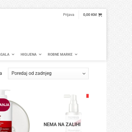
Prijava
0,00
KM
GALA
HIGIJENA
ROBNE MARKE
Poredano
a
po
najnovijem
DANJA
NEMA NA ZALIHI