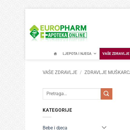
Skip
to
content
LJEPOTA I NJEGA
VAŠE ZDRAVLJE
VAŠE ZDRAVLJE
/
ZDRAVLJE MUŠKARC
Pretraži:
KATEGORIJE
Bebe i djeca