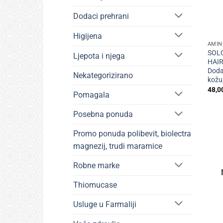
Dodaci prehrani
+
Higijena
AMIN
SOLG
Ljepota i njega
HAIR
Doda
Nekategorizirano
kožu,
48,0
Pomagala
Posebna ponuda
Promo ponuda polibevit, biolectra
magnezij, trudi maramice
Robne marke
Thiomucase
Usluge u Farmaliji
+