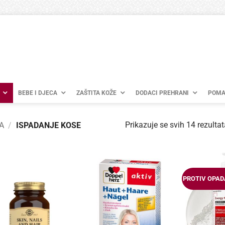
BEBE I DJECA
ZAŠTITA KOŽE
DODACI PREHRANI
POMA
Prikazuje se svih 14 rezultat
A
/
ISPADANJE KOSE
PROTIV OPA