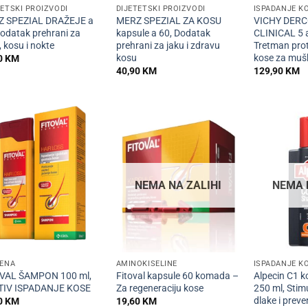
TETSKI PROIZVODI
DIJETETSKI PROIZVODI
ISPADANJE K
 SPEZIAL DRAŽEJE a
MERZ SPEZIAL ZA KOSU
VICHY DERC
Dodatak prehrani za
kapsule a 60, Dodatak
CLINICAL 5 
 kosu i nokte
prehrani za jaku i zdravu
Tretman prot
kosu
kose za muš
0
KM
40,90
KM
129,90
KM
NEMA NA ZALIHI
NEMA 
+
+
JENA
AMINOKISELINE
ISPADANJE K
VAL ŠAMPON 100 ml,
Fitoval kapsule 60 komada –
Alpecin C1 k
IV ISPADANJE KOSE
Za regeneraciju kose
250 ml, Stimu
dlake i prev
0
KM
19,60
KM