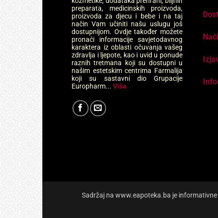
kozmetike, dodataka prehrani, biljnih
preparata, medicinskih proizvoda,
Dos
proizvoda za djecu i bebe i na taj
način Vam učiniti našu uslugu još
dostupnijom. Ovdje također možete
Nači
pronaći informacije savjetodavnog
karaktera iz oblasti očuvanja vašeg
zdravlja i ljepote, kao i uvid u ponude
Izja
raznih tretmana koji su dostupni u
našim estetskim centrima Farmalija
koji su sastavni dio Grupacije
Info
Europharm...
Više
Sadržaj na www.eapoteka.ba je informativne pr