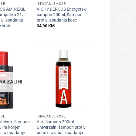
OSE
ISPADANJE KOSE
OS AMINEXIL
VICHY DERCOS Energetski
ampule a 21,
šampon 200ml, Šampon
iv ispadanja
protiv ispadanja kose
karce
34,90
KM
NA ZALIHI
+
OSE
ISPADANJE KOSE
ofeinski šampon
Allin šampon 200ml,
lira korijen
Univerzalni šampon protiv
enira opadanje
peruti, svraba i opadanja