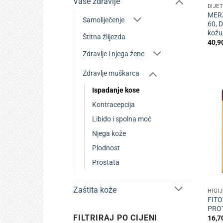
Vaše zdravlje
DIJE
MERZ
Samoliječenje
60, 
kožu,
Štitna žlijezda
40,9
Zdravlje i njega žene
Zdravlje muškarca
Ispadanje kose
Kontracepcija
Libido i spolna moć
Njega kože
Plodnost
Prostata
+
Zaštita kože
HIGI
FITO
PROT
FILTRIRAJ PO CIJENI
16,7