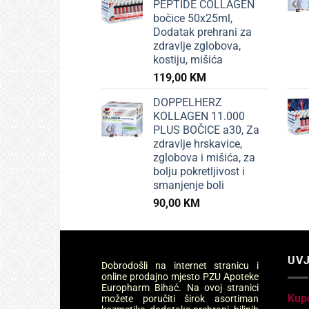
PEPTIDE COLLAGEN
bočice 50x25ml,
Dodatak prehrani za
zdravlje zglobova,
kostiju, mišića
119,00
KM
DOPPELHERZ
KOLLAGEN 11.000
PLUS BOČICE a30, Za
zdravlje hrskavice,
zglobova i mišića, za
bolju pokretljivost i
smanjenje boli
90,00
KM
UVJ
Dobrodošli na internet stranicu i
online prodajno mjesto PZU Apoteke
Europharm Bihać. Na ovoj stranici
Kup
možete poručiti širok asortiman