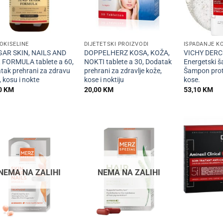
+
+
OKISELINE
DIJETETSKI PROIZVODI
ISPADANJE K
AR SKIN, NAILS AND
DOPPELHERZ KOSA, KOŽA,
VICHY DER
 FORMULA tablete a 60,
NOKTI tablete a 30, Dodatak
Energetski 
tak prehrani za zdravu
prehrani za zdravlje kože,
Šampon prot
 kosu i nokte
kose i noktiju
kose.
0
KM
20,00
KM
53,10
KM
NEMA NA ZALIHI
NEMA NA ZALIHI
+
+