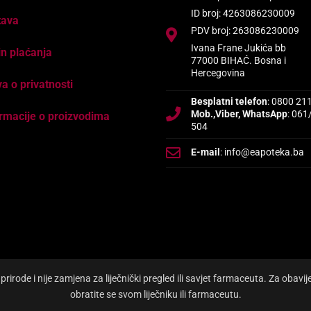
ID broj: 4263086230009
tava
PDV broj: 263086230009
Ivana Frane Jukića bb
n plaćanja
77000 BIHAĆ. Bosna i
Hercegovina
va o privatnosti
Besplatni telefon
: 0800 21
Mob.,Viber, WhatsApp
: 061
rmacije o proizvodima
504
E-mail
: info@eapoteka.ba
irode i nije zamjena za liječnički pregled ili savjet farmaceuta. Za obavi
obratite se svom liječniku ili farmaceutu.