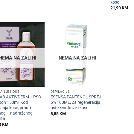
kose
21,90
KM
NEMA NA ZALIHI
NEMA NA ZALIHI
+
DANJE KOSE
DEPILACIJE
AB AKTIVDERM + PSO
ESENSA PANTENOL SPREJ
on 150ml, Kod
5% 100ML, Za regeneraciju
nja kose, prhuti,
oštećene kože i kose
nog ili nadraženog
8,85
KM
šta
0
KM