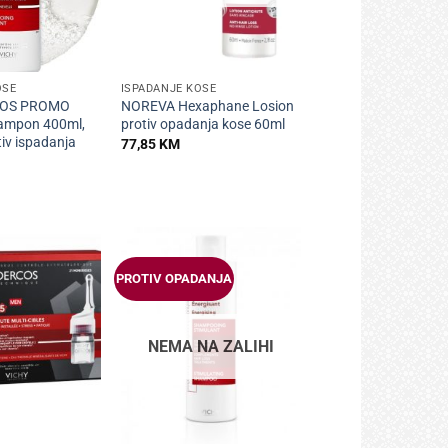
+
OSE
ISPADANJE KOSE
COS PROMO
NOREVA Hexaphane Losion
šampon 400ml,
protiv opadanja kose 60ml
iv ispadanja
77,85
KM
PROTIV OPADANJA
NEMA NA ZALIHI
+