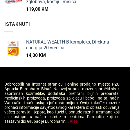
zglobova, kostiju, mišića
119,00
KM
ISTAKNUTI
NATURAL WEALTH B kompleks, Direktna
energija 20 vrećica
14,00
KM
Dobrodošli na internet stranicu i online prodajno mjesto PZU
Apoteke Europharm Bihać. Na ovoj stranici možete poručiti širok
asortiman kozmetike, dodataka prehrani, biljnih preparata,
medicinskih proizvoda, proizvoda za djecu i bebe i na taj način
Vam učiniti našu uslugu još dostupnijom. Ovdje također možete
pronaći informacije savjetodavnog karaktera iz oblasti očuvanja
vašeg zdravlja i ljepote, kao i uvid u ponude raznih tretmana koji
su dostupni u našim estetskim centrima Farmalija koji su
sastavni dio Grupacije Europharm...
Više