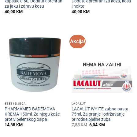
kapsule a 60, Dodatak prehrani
Dodatak prehrani za kožu, kosu
za jaku i zdravu kosu
i nokte
40,90
KM
40,90
KM
Akcija!
NEMA NA ZALIHI
BEBE I DJECA
LACALUT
PHARMAMED BADEMOVA
LACALUT WHITE zubna pasta
KREMA 150ml, Za njegu kože
75ml, Za pranje i održavanje
protiv pelenskog osipa
prirodne bjeline zuba
Izvorna
Trenutna
14,85
KM
7,55
KM
6,04
KM
cijena
cijena
bila
je:
je:
6,04 KM.