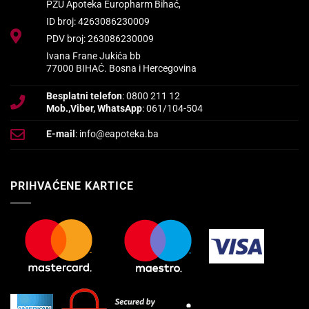
PZU Apoteka Europharm Bihać,
ID broj: 4263086230009
PDV broj: 263086230009
Ivana Frane Jukića bb
77000 BIHAĆ. Bosna i Hercegovina
Besplatni telefon
: 0800 211 12
Mob.,Viber, WhatsApp
: 061/104-504
E-mail
: info@eapoteka.ba
PRIHVAĆENE KARTICE