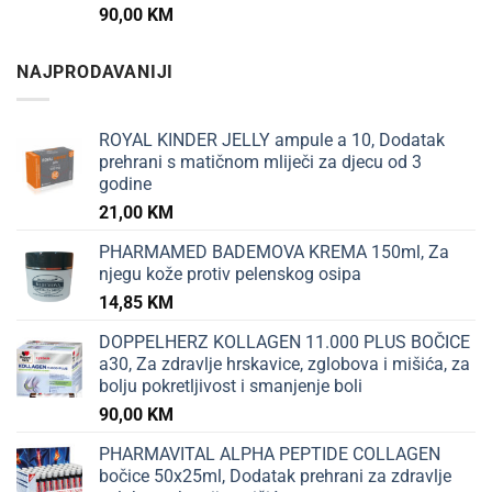
90,00
KM
NAJPRODAVANIJI
ROYAL KINDER JELLY ampule a 10, Dodatak
prehrani s matičnom mliječi za djecu od 3
godine
21,00
KM
PHARMAMED BADEMOVA KREMA 150ml, Za
njegu kože protiv pelenskog osipa
14,85
KM
DOPPELHERZ KOLLAGEN 11.000 PLUS BOČICE
a30, Za zdravlje hrskavice, zglobova i mišića, za
bolju pokretljivost i smanjenje boli
90,00
KM
PHARMAVITAL ALPHA PEPTIDE COLLAGEN
bočice 50x25ml, Dodatak prehrani za zdravlje