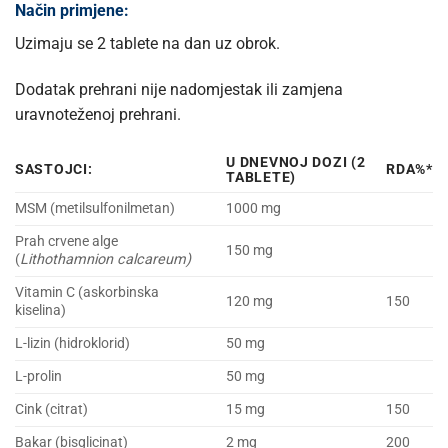
Način primjene:
Uzimaju se 2 tablete na dan uz obrok.
Dodatak prehrani nije nadomjestak ili zamjena
uravnoteženoj prehrani.
U DNEVNOJ DOZI (2
SASTOJCI:
RDA%*
TABLETE)
MSM (metilsulfonilmetan)
1000 mg
Prah crvene alge
150 mg
(
Lithothamnion calcareum)
Vitamin C (askorbinska
120 mg
150
kiselina)
L-lizin (hidroklorid)
50 mg
L-prolin
50 mg
Cink (citrat)
15 mg
150
Bakar (bisglicinat)
2 mg
200