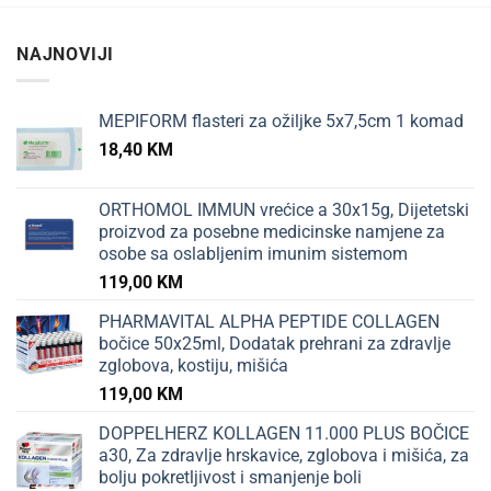
7,55 KM.
NAJNOVIJI
MEPIFORM flasteri za ožiljke 5x7,5cm 1 komad
18,40
KM
ORTHOMOL IMMUN vrećice a 30x15g, Dijetetski
proizvod za posebne medicinske namjene za
osobe sa oslabljenim imunim sistemom
119,00
KM
PHARMAVITAL ALPHA PEPTIDE COLLAGEN
bočice 50x25ml, Dodatak prehrani za zdravlje
zglobova, kostiju, mišića
119,00
KM
DOPPELHERZ KOLLAGEN 11.000 PLUS BOČICE
a30, Za zdravlje hrskavice, zglobova i mišića, za
bolju pokretljivost i smanjenje boli