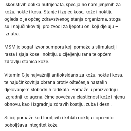
iskoristivih oblika nutrijenata, specijalno namijenjenih za
kožu, nokte i kosu. Stanje i izgled kose, kože i noktiju
ogledalo je općeg zdravstvenog stanja organizma, stoga
su i najučinkovitiji proizvodi za ljepotu oni koji djeluju –
iznutra.
MSM je bogat izvor sumpora koji pomaže u stimulaciji
rasta i sjaja kose i noktiju, u cijeljenju rana te općem
zdravlju stanica kože.
Vitamin C je najvažniji antioksidans za kožu, nokte i kosu,
te najučinkovitija obrana protiv oštećenja nastalih
djelovanjem slobodnih radikala. Pomaže u proizvodnji i
izgradnji kolagena, čime povećava elastičnost kože i njenu
obnovu, kao i izgradnju zdravih kostiju, zuba i desni.
Silicij pomaže kod lomljivih i krhkih noktiju i općenito
poboljšava integritet kože.