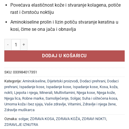
Povećava elastičnost kože i stvaranje kolagena, potiče
rast i čvrstoću noktiju
Aminokiseline prolin i lizin potiču stvaranje keratina u
kosi, čime se ona jača i obnavlja
SOLGAR SKIN, NAILS AND HAIR FORMULA tablete a 60, Dodatak prehra
DODAJ U KOŠARICU
SKU:
033984017351
Kategorije:
Aminokiseline
,
Dijetetski proizvodi
,
Dodaci prehrani
,
Dodaci
prehrani
,
Ispadanje kose
,
Ispadanje kose
,
Ispadanje kose
,
Kosa, koža,
nokti
,
Ljepota i njega
,
Minerali
,
Multivitamini
,
Njega kose
,
Njega kože
,
Njega lica
,
Robne marke
,
Samoliječenje
,
Solgar
,
Suha i oštećena kosa
,
Umorna koža i bez sjaja
,
Vaše zdravlje
,
Vitamini
,
Zdravlje i njega žene
,
Zdravlje muškarca
Oznaka:
solgar
,
ZDRAVA KOSA
,
ZDRAVA KOŽA
,
ZDRAVI NOKTI
,
ZDRAVLJE IZNUTRA