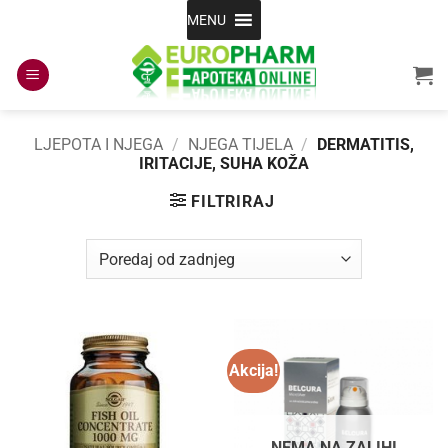
Skip
MENU
to
content
LJEPOTA I NJEGA
/
NJEGA TIJELA
/
DERMATITIS,
IRITACIJE, SUHA KOŽA
FILTRIRAJ
Akcija!
NEMA NA ZALIHI