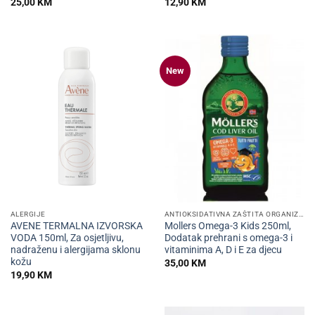
25,00
KM
12,90
KM
New
ALERGIJE
ANTIOKSIDATIVNA ZAŠTITA ORGANIZMA
AVENE TERMALNA IZVORSKA
Mollers Omega-3 Kids 250ml,
VODA 150ml, Za osjetljivu,
Dodatak prehrani s omega-3 i
nadraženu i alergijama sklonu
vitaminima A, D i E za djecu
kožu
35,00
KM
19,90
KM