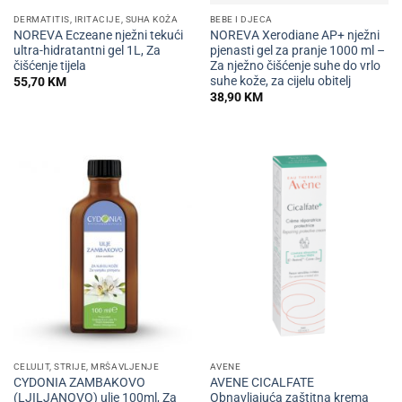
DERMATITIS, IRITACIJE, SUHA KOŽA
BEBE I DJECA
NOREVA Eczeane nježni tekući
NOREVA Xerodiane AP+ nježni
ultra-hidratantni gel 1L, Za
pjenasti gel za pranje 1000 ml –
čišćenje tijela
Za nježno čišćenje suhe do vrlo
suhe kože, za cijelu obitelj
55,70
KM
38,90
KM
CELULIT, STRIJE, MRŠAVLJENJE
AVENE
CYDONIA ZAMBAKOVO
AVENE CICALFATE
(LJILJANOVO) ulje 100ml, Za
Obnavljajuća zaštitna krema