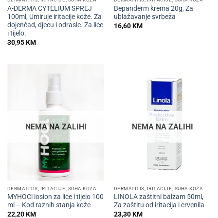
A-DERMA CYTELIUM SPREJ
Bepanderm krema 20g, Za
100ml, Umiruje iritacije kože. Za
ublažavanje svrbeža
dojenčad, djecu i odrasle. Za lice
16,60
KM
i tijelo.
30,95
KM
NEMA NA ZALIHI
NEMA NA ZALIHI
DERMATITIS, IRITACIJE, SUHA KOŽA
DERMATITIS, IRITACIJE, SUHA KOŽA
MYHOCl losion za lice i tijelo 100
LINOLA zaštitni balzam 50ml,
ml – Kod raznih stanja kože
Za zaštitu od iritacija i crvenila
22,20
KM
23,30
KM