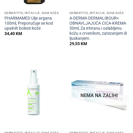
DERMATITIS, IRITACIJE, SUHA KOŽA
DERMATITIS, IRITACIJE, SUHA KOŽA
PHARMAMED Ulje argana
A-DERMA DERMALIBOUR+
100ml, Preporučuje se kod
OBNAVLJAJUĆA CICA-KREMA
upalnih bolesti kože
50ml, Za iritiranu i oslabljenu
kožu s crvenilom, zatezanjem ili
34,40
KM
ljuskanjem.
29,55
KM
NEMA NA ZALIHI
DERMATITIS, IRITACIJE, SUHA KOŽA
DERMATITIS, IRITACIJE, SUHA KOŽA