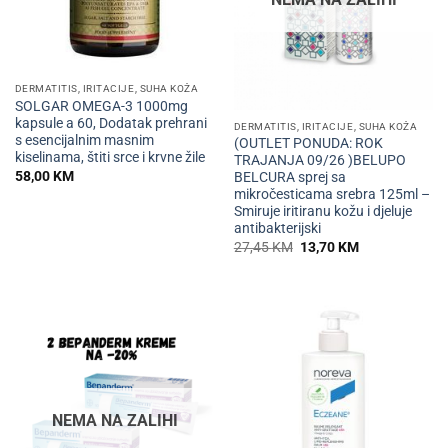
DERMATITIS, IRITACIJE, SUHA KOŽA
SOLGAR OMEGA-3 1000mg
kapsule a 60, Dodatak prehrani
DERMATITIS, IRITACIJE, SUHA KOŽA
s esencijalnim masnim
(OUTLET PONUDA: ROK
kiselinama, štiti srce i krvne žile
TRAJANJA 09/26 )BELUPO
58,00
KM
BELCURA sprej sa
mikročesticama srebra 125ml –
Smiruje iritiranu kožu i djeluje
antibakterijski
Izvorna
Trenutna
27,45
KM
13,70
KM
cijena
cijena
bila
je:
je:
13,70 KM.
27,45 KM.
NEMA NA ZALIHI