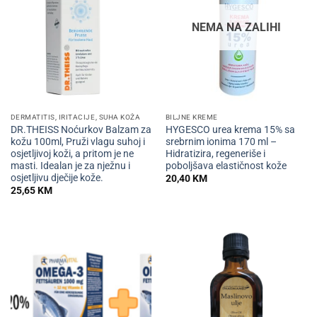
NEMA NA ZALIHI
DERMATITIS, IRITACIJE, SUHA KOŽA
BILJNE KREME
DR.THEISS Noćurkov Balzam za
HYGESCO urea krema 15% sa
kožu 100ml, Pruži vlagu suhoj i
srebrnim ionima 170 ml –
osjetljivoj koži, a pritom je ne
Hidratizira, regeneriše i
masti. Idealan je za nježnu i
poboljšava elastičnost kože
osjetljivu dječije kože.
20,40
KM
25,65
KM