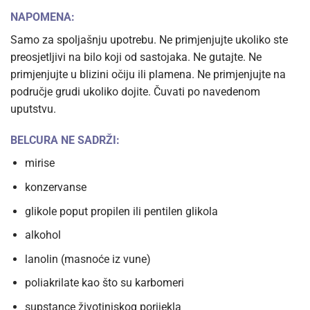
NAPOMENA:
Samo za spoljašnju upotrebu. Ne primjenjujte ukoliko ste
preosjetljivi na bilo koji od sastojaka. Ne gutajte. Ne
primjenjujte u blizini očiju ili plamena. Ne primjenjujte na
područje grudi ukoliko dojite. Čuvati po navedenom
uputstvu.
BELCURA NE SADRŽI:
mirise
konzervanse
glikole poput propilen ili pentilen glikola
alkohol
lanolin (masnoće iz vune)
poliakrilate kao što su karbomeri
supstance životinjskog porijekla