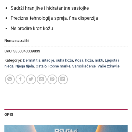
Sadrži hranljive i hidratantne sastojke
Precizna tehnologija spreja, fina disperzija
Ne prodire kroz kožu
Nema na zalihi
SKU:
3850343039833
Kategorije:
Dermatitis, iritacije, suha koža
,
Kosa, koža, nokti
,
Ljepota i
njega
,
Njega tijela
,
Ostalo
,
Robne marke
,
Samoliječenje
,
Vaše zdravlje
OPIS