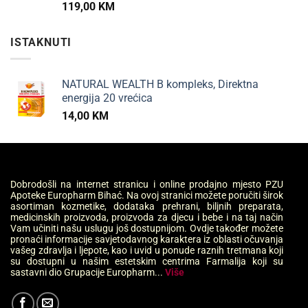
119,00
KM
ISTAKNUTI
NATURAL WEALTH B kompleks, Direktna
energija 20 vrećica
14,00
KM
Dobrodošli na internet stranicu i online prodajno mjesto PZU
Apoteke Europharm Bihać. Na ovoj stranici možete poručiti širok
asortiman kozmetike, dodataka prehrani, biljnih preparata,
medicinskih proizvoda, proizvoda za djecu i bebe i na taj način
Vam učiniti našu uslugu još dostupnijom. Ovdje također možete
pronaći informacije savjetodavnog karaktera iz oblasti očuvanja
vašeg zdravlja i ljepote, kao i uvid u ponude raznih tretmana koji
su dostupni u našim estetskim centrima Farmalija koji su
sastavni dio Grupacije Europharm...
Više