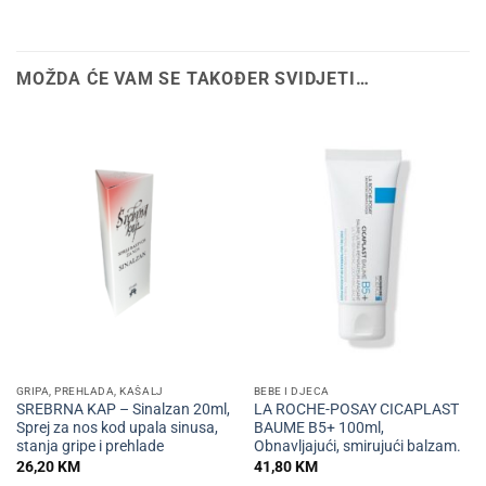
MOŽDA ĆE VAM SE TAKOĐER SVIDJETI…
GRIPA, PREHLADA, KAŠALJ
BEBE I DJECA
SREBRNA KAP – Sinalzan 20ml,
LA ROCHE-POSAY CICAPLAST
Sprej za nos kod upala sinusa,
BAUME B5+ 100ml,
stanja gripe i prehlade
Obnavljajući, smirujući balzam.
26,20
KM
41,80
KM