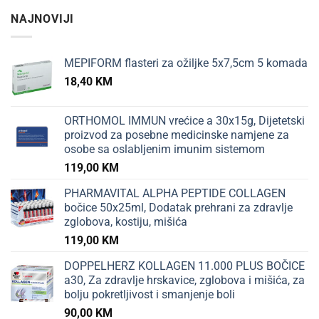
NAJNOVIJI
MEPIFORM flasteri za ožiljke 5x7,5cm 5 komada
18,40
KM
ORTHOMOL IMMUN vrećice a 30x15g, Dijetetski
proizvod za posebne medicinske namjene za
osobe sa oslabljenim imunim sistemom
119,00
KM
PHARMAVITAL ALPHA PEPTIDE COLLAGEN
bočice 50x25ml, Dodatak prehrani za zdravlje
zglobova, kostiju, mišića
119,00
KM
DOPPELHERZ KOLLAGEN 11.000 PLUS BOČICE
a30, Za zdravlje hrskavice, zglobova i mišića, za
bolju pokretljivost i smanjenje boli
90,00
KM