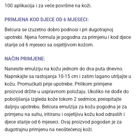
100 aplikacija i za veće površine na koži.
PRIMJENA KOD DJECE OD 6 MJESECI:
Belcura se izuzetno dobro podnosi i pri dugotrajnoj
upotrebi. Njena formula je pogodna za primjenu i kod djece
starije od 6 mjeseci sa osjetljivom kožom.
NAČIN PRIMJENE:
Nanesite emulziju na kožu jednom do dva puta dnevno.
Naprskajte sa rastojanja 10-15 cm i zatim lagano utrljajte u
kožu. Promućkati prije upotrebe. Prilikom primjene
proizvod držite u uspravnom položaju. Ukoliko ne dođe do
poboljšanja izgleda kože tokom 2 sedmice, preispitajte
daljnju upotrebu. Belcura emulzija za kožu pogodna je za
primjenu na suhu, iritiranu i osjetljivu kožu kod odraslih i
djece starije od 6 mjeseci. Ovaj proizvod pogodan je za
dugotrajnu primjenu na neoštećenoj koži.