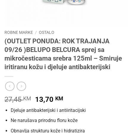
ROBNE MARKE
/
OSTALO
(OUTLET PONUDA: ROK TRAJANJA
09/26 )BELUPO BELCURA sprej sa
mikročesticama srebra 125ml – Smiruje
iritiranu kožu i djeluje antibakterijski
Izvorna
Trenutna
27,45
KM
13,70
KM
cijena
cijena
Djeluje antibakterijski i antiiritacijski
bila
je:
je:
13,70 KM.
Ne narušava prirodnu floru kože
27,45 KM.
Obnavlja strukturu kože i hidratizira