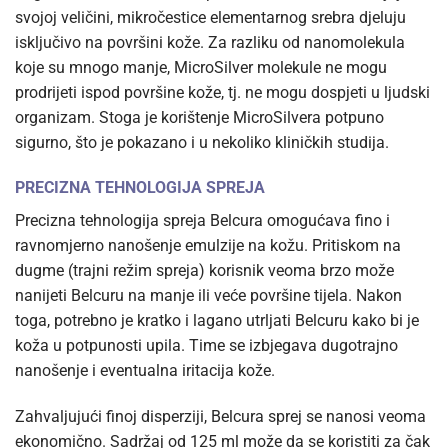
svojoj veličini, mikročestice elementarnog srebra djeluju
isključivo na površini kože. Za razliku od nanomolekula
koje su mnogo manje, MicroSilver molekule ne mogu
prodrijeti ispod površine kože, tj. ne mogu dospjeti u ljudski
organizam. Stoga je korištenje MicroSilvera potpuno
sigurno, što je pokazano i u nekoliko kliničkih studija.
PRECIZNA TEHNOLOGIJA SPREJA
Precizna tehnologija spreja Belcura omogućava fino i
ravnomjerno nanošenje emulzije na kožu. Pritiskom na
dugme (trajni režim spreja) korisnik veoma brzo može
nanijeti Belcuru na manje ili veće površine tijela. Nakon
toga, potrebno je kratko i lagano utrljati Belcuru kako bi je
koža u potpunosti upila. Time se izbjegava dugotrajno
nanošenje i eventualna iritacija kože.
Zahvaljujući finoj disperziji, Belcura sprej se nanosi veoma
ekonomično. Sadržaj od 125 ml može da se koristiti za čak