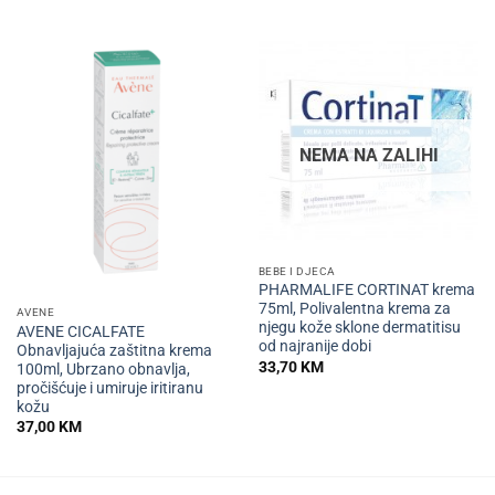
NEMA NA ZALIHI
BEBE I DJECA
PHARMALIFE CORTINAT krema
75ml, Polivalentna krema za
AVENE
njegu kože sklone dermatitisu
AVENE CICALFATE
od najranije dobi
Obnavljajuća zaštitna krema
33,70
KM
100ml, Ubrzano obnavlja,
pročišćuje i umiruje iritiranu
kožu
37,00
KM