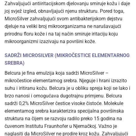
Zahvaljujući antiiritacijskom djelovanju smiruje kožu i daje
joj svjež izgled, obnavljajući njenu strukturu. Pored toga,
MicroSilver zahvaljujući svom antibakterijskom dejstvu
djeluje na veliki broj mikroorganizama ne narušavajući
prirodnu floru kože i na taj način smiruje iritaciju koju
mikroorganizmi izazivaju na površini kože.
SADRŽI MICROSILVER (MIKROČESTICE ELEMENTARNOG
SREBRA)
Belcura je fina emulzija koja sadrži MicroSilver –
mikročestice elementarnog srebra. Njeguje i hrani izrazito
suhu i iritiranu kožu. Belcura je u obliku spreja koji se lako i
brzo nanosi i omogućava dugotrajnu primjenu. Belcura
sadrži 0,2% MicroSilver čestice visoke čistoće. Molekule
elementarnog srebra karakterizira specijalna površinska
struktura na čijem se razvoju radilo preko 15 godina na
čuvenom Institutu Fraunhofer u Njemačkoj. Važno je
naglasiti da MicroSilver ne prodire kroz kožu. Zahvaljujući