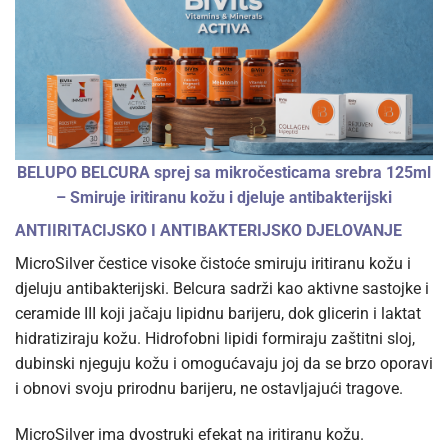
BELUPO BELCURA sprej sa mikročesticama srebra 125ml
– Smiruje iritiranu kožu i djeluje antibakterijski
ANTIIRITACIJSKO I ANTIBAKTERIJSKO DJELOVANJE
MicroSilver čestice visoke čistoće smiruju iritiranu kožu i
djeluju antibakterijski. Belcura sadrži kao aktivne sastojke i
ceramide III koji jačaju lipidnu barijeru, dok glicerin i laktat
hidratiziraju kožu. Hidrofobni lipidi formiraju zaštitni sloj,
dubinski njeguju kožu i omogućavaju joj da se brzo oporavi
i obnovi svoju prirodnu barijeru, ne ostavljajući tragove.
MicroSilver ima dvostruki efekat na iritiranu kožu.