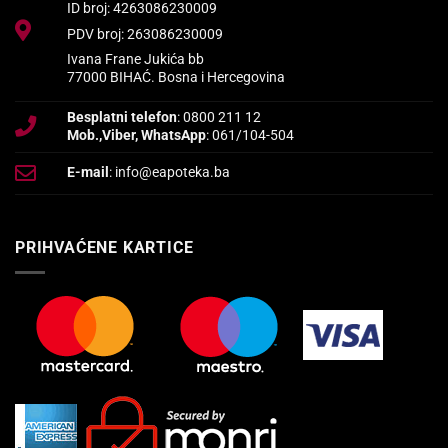
ID broj: 4263086230009
PDV broj: 263086230009
Ivana Frane Jukića bb
77000 BIHAĆ. Bosna i Hercegovina
Besplatni telefon
: 0800 211 12
Mob.,Viber, WhatsApp
: 061/104-504
E-mail
: info@eapoteka.ba
PRIHVAĆENE KARTICE