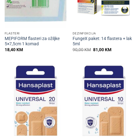
FLASTERI
DEZINFEKCIJA
MEPIFORM flasteri za ožiljke
FungeX paket: 14 flastera + lak
5×7,5cm 1 komad
5ml
Izvorna
Trenutna
18,40
KM
90,00
KM
81,00
KM
cijena
cijena
bila
je:
je:
81,00 KM.
90,00 KM.