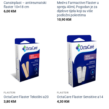
Cansinplast – antireumatski
Med+s Farmactive Flaster u
flaster 10×18 cm
spreju 40ml, Pogodan je za
dijelove tijela koji su više
6,00
KM
podložni pokretima
10,90
KM
FLASTERI
FLASTERI
OctaCare Flaster Tekstilni a20
OctaCare Flaster Sensitive a14
3,80
KM
4,30
KM