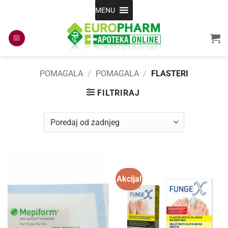
Skip
MENU
to
content
POMAGALA
/
POMAGALA
/
FLASTERI
FILTRIRAJ
Akcija!