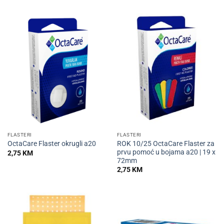
FLASTERI
FLASTERI
ROK 10/25 OctaCare Flaster za
OctaCare Flaster okrugli a20
prvu pomoć u bojama a20 | 19 x
2,75
KM
72mm
2,75
KM