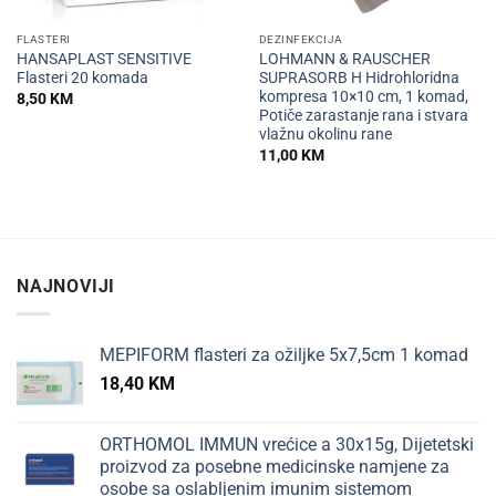
FLASTERI
DEZINFEKCIJA
HANSAPLAST SENSITIVE
LOHMANN & RAUSCHER
Flasteri 20 komada
SUPRASORB H Hidrohloridna
kompresa 10×10 cm, 1 komad,
8,50
KM
Potiče zarastanje rana i stvara
vlažnu okolinu rane
11,00
KM
NAJNOVIJI
MEPIFORM flasteri za ožiljke 5x7,5cm 1 komad
18,40
KM
ORTHOMOL IMMUN vrećice a 30x15g, Dijetetski
proizvod za posebne medicinske namjene za
osobe sa oslabljenim imunim sistemom