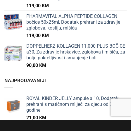
119,00
KM
PHARMAVITAL ALPHA PEPTIDE COLLAGEN
bočice 50x25ml, Dodatak prehrani za zdravlje
zglobova, kostiju, mišića
119,00
KM
DOPPELHERZ KOLLAGEN 11.000 PLUS BOČICE
a30, Za zdravlje hrskavice, zglobova i mišića, za
bolju pokretljivost i smanjenje boli
90,00
KM
NAJPRODAVANIJI
ROYAL KINDER JELLY ampule a 10, Dodatak
prehrani s matičnom mliječi za djecu od 3
godine
21,00
KM
PHARMAMED BADEMOVA KREMA 150ml, Za