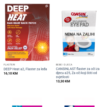
NEMA NA ZALIHI
FLASTERI
BEBE I DJECA
CANSINLAST flaster za oči za
DEEP Heat a2, Flaster za leđa
djecu a25, Za oči koji štiti od
16,10
KM
svjetlosti
13,30
KM