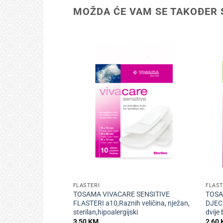
MOŽDA ĆE VAM SE TAKOĐER 
+
+
FLASTERI
FLAST
TOSAMA VIVACARE SENSITIVE
TOSA
FLASTERI a10,Raznih veličina, nježan,
DJECU
sterilan,hipoalergijski
dvije 
3,50
KM
2,60