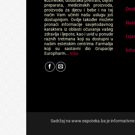
kozmetike, dodataka prehrani, biljnih
preparata, medicinskih proizvoda,
Dos
proizvoda za djecu i bebe i na taj
način Vam učiniti našu uslugu još
dostupnijom. Ovdje također možete
Nači
pronaći informacije savjetodavnog
karaktera iz oblasti očuvanja vašeg
zdravlja i ljepote, kao i uvid u ponude
Izja
raznih tretmana koji su dostupni u
našim estetskim centrima Farmalija
koji su sastavni dio Grupacije
Info
Europharm...
Više
Sadržaj na www.eapoteka.ba je informativne pr