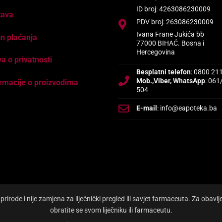
ID broj: 4263086230009
tava
PDV broj: 263086230009
Ivana Frane Jukića bb
n plaćanja
77000 BIHAĆ. Bosna i
Hercegovina
va o privatnosti
Besplatni telefon
: 0800 21
Mob.,Viber, WhatsApp
: 061
rmacije o proizvodima
504
E-mail
: info@eapoteka.ba
irode i nije zamjena za liječnički pregled ili savjet farmaceuta. Za obavi
obratite se svom liječniku ili farmaceutu.