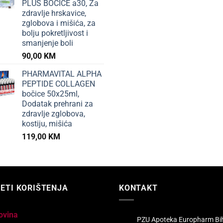
PLUS BOČICE a30, Za
zdravlje hrskavice,
zglobova i mišića, za
bolju pokretljivost i
smanjenje boli
90,00
KM
PHARMAVITAL ALPHA
PEPTIDE COLLAGEN
bočice 50x25ml,
Dodatak prehrani za
zdravlje zglobova,
kostiju, mišića
119,00
KM
ETI KORIŠTENJA
KONTAKT
ovina
PZU Apoteka Europharm Bi