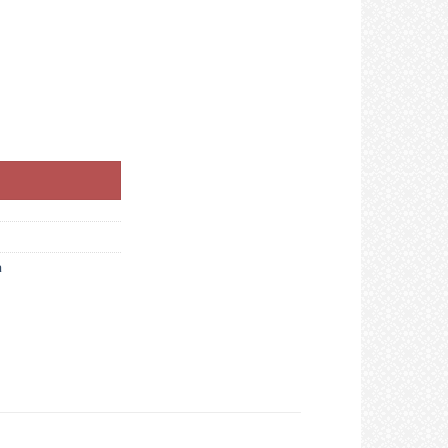
ilan,štiti od vode,ugodan za kožu. količina
a