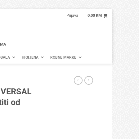
Prijava
0,00
KM
AMA
GALA
HIGIJENA
ROBNE MARKE
IVERSAL
iti od