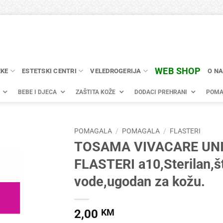
WEB SHOP
EKE
ESTETSKI CENTRI
VELEDROGERIJA
O N
BEBE I DJECA
ZAŠTITA KOŽE
DODACI PREHRANI
POMA
POMAGALA
/
POMAGALA
/
FLASTERI
TOSAMA VIVACARE UN
FLASTERI a10,Sterilan,št
vode,ugodan za kožu.
2,00
KM