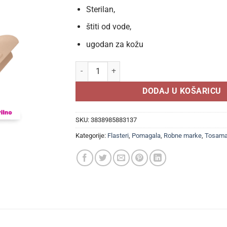
Sterilan,
štiti od vode,
ugodan za kožu
TOSAMA VIVACARE UNIVERSAL FLASTERI a10,Ster
DODAJ U KOŠARICU
SKU:
3838985883137
Kategorije:
Flasteri
,
Pomagala
,
Robne marke
,
Tosam