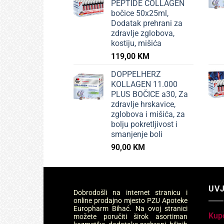
PEPTIDE COLLAGEN
bočice 50x25ml,
Dodatak prehrani za
zdravlje zglobova,
kostiju, mišića
119,00
KM
DOPPELHERZ
KOLLAGEN 11.000
PLUS BOČICE a30, Za
zdravlje hrskavice,
zglobova i mišića, za
bolju pokretljivost i
smanjenje boli
90,00
KM
UVJ
Dobrodošli na internet stranicu i
online prodajno mjesto PZU Apoteke
Europharm Bihać. Na ovoj stranici
Kup
možete poručiti širok asortiman