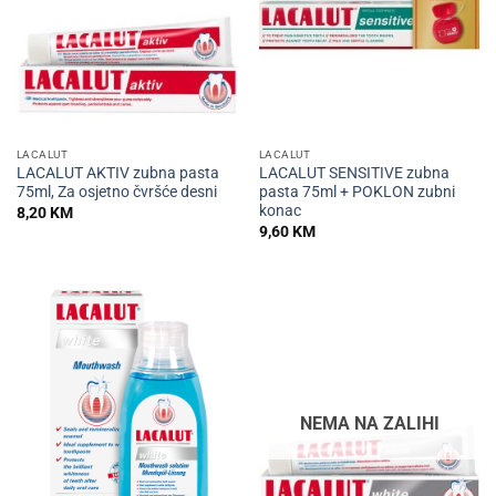
LACALUT
LACALUT
LACALUT AKTIV zubna pasta
LACALUT SENSITIVE zubna
75ml, Za osjetno čvršće desni
pasta 75ml + POKLON zubni
konac
8,20
KM
9,60
KM
NEMA NA ZALIHI