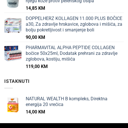
njegu kože protiv pelenskog osipa
14,85
KM
DOPPELHERZ KOLLAGEN 11.000 PLUS BOČICE
a30, Za zdravlje hrskavice, zglobova i mišića, za
bolju pokretljivost i smanjenje boli
90,00
KM
PHARMAVITAL ALPHA PEPTIDE COLLAGEN
bočice 50x25ml, Dodatak prehrani za zdravlje
zglobova, kostiju, mišića
119,00
KM
ISTAKNUTI
NATURAL WEALTH B kompleks, Direktna
energija 20 vrećica
14,00
KM