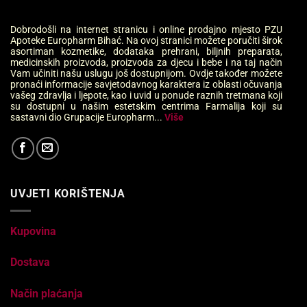
Dobrodošli na internet stranicu i online prodajno mjesto PZU
Apoteke Europharm Bihać. Na ovoj stranici možete poručiti širok
asortiman kozmetike, dodataka prehrani, biljnih preparata,
medicinskih proizvoda, proizvoda za djecu i bebe i na taj način
Vam učiniti našu uslugu još dostupnijom. Ovdje također možete
pronaći informacije savjetodavnog karaktera iz oblasti očuvanja
vašeg zdravlja i ljepote, kao i uvid u ponude raznih tretmana koji
su dostupni u našim estetskim centrima Farmalija koji su
sastavni dio Grupacije Europharm...
Više
UVJETI KORIŠTENJA
Kupovina
Dostava
Način plaćanja