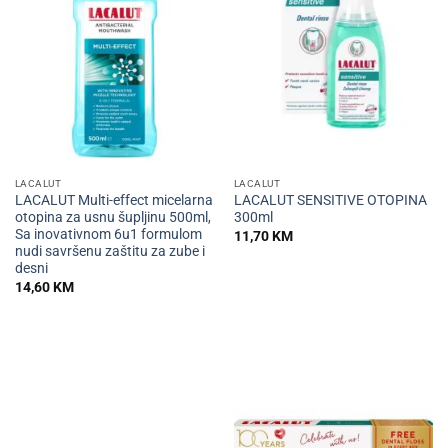
LACALUT
LACALUT
LACALUT Multi-effect micelarna
LACALUT SENSITIVE OTOPINA
otopina za usnu šupljinu 500ml,
300ml
Sa inovativnom 6u1 formulom
11,70
KM
nudi savršenu zaštitu za zube i
desni
14,60
KM