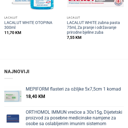
LACALUT
LACALUT
LACALUT WHITE OTOPINA
LACALUT WHITE zubna pasta
300ml
75ml, Za pranje i održavanje
prirodne bjeline zuba
11,70
KM
7,55
KM
NAJNOVIJI
MEPIFORM flasteri za ožiljke 5x7,5cm 1 komad
18,40
KM
ORTHOMOL IMMUN vrećice a 30x15g, Dijetetski
proizvod za posebne medicinske namjene za
osobe sa oslabljenim imunim sistemom