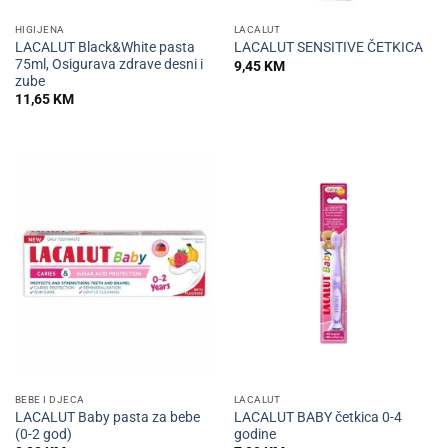
HIGIJENA
LACALUT
LACALUT Black&White pasta
LACALUT SENSITIVE ČETKICA
75ml, Osigurava zdrave desni i
9,45
KM
zube
11,65
KM
BEBE I DJECA
LACALUT
LACALUT Baby pasta za bebe
LACALUT BABY četkica 0-4
(0-2 god)
godine