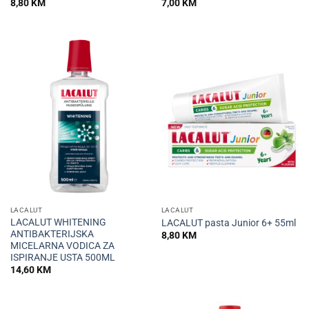
8,80
KM
7,00
KM
LACALUT
LACALUT
LACALUT WHITENING
LACALUT pasta Junior 6+ 55ml
ANTIBAKTERIJSKA
8,80
KM
MICELARNA VODICA ZA
ISPIRANJE USTA 500ML
14,60
KM