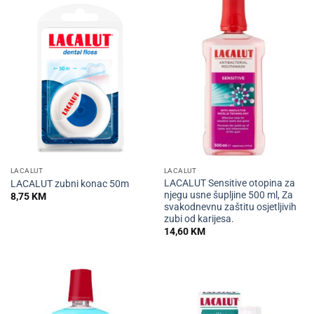
LACALUT
LACALUT
LACALUT Sensitive otopina za
LACALUT zubni konac 50m
njegu usne šupljine 500 ml, Za
8,75
KM
svakodnevnu zaštitu osjetljivih
zubi od karijesa.
14,60
KM