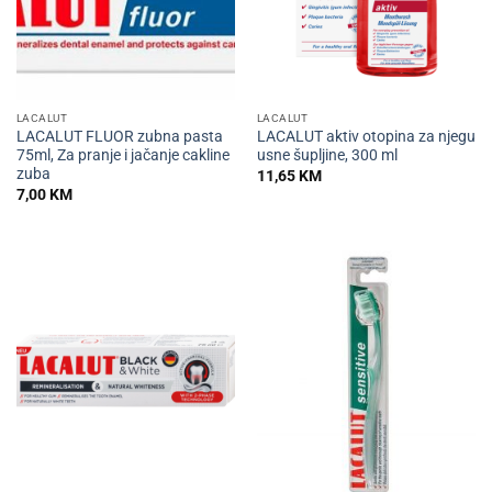
LACALUT
LACALUT
LACALUT FLUOR zubna pasta
LACALUT aktiv otopina za njegu
75ml, Za pranje i jačanje cakline
usne šupljine, 300 ml
zuba
11,65
KM
7,00
KM