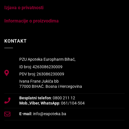
Izjava o privatnosti
Informacije o proizvodima
KONTAKT
PZU Apoteka Europharm Bihać,
ID broj: 4263086230009
PDV broj: 263086230009
Ivana Frane Jukića bb
77000 BIHAĆ. Bosna i Hercegovina
Besplatni telefon
: 0800 211 12
Mob.,Viber, WhatsApp
: 061/104-504
E-mail
: info@eapoteka.ba