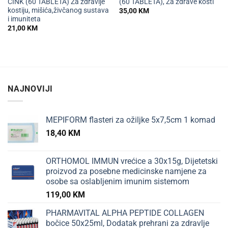
CINK (60 TABLETA) Za zdravlje
(60 TABLETA), Za zdrave kosti
kostiju, mišića,živčanog sustava
35,00
KM
i imuniteta
21,00
KM
NAJNOVIJI
MEPIFORM flasteri za ožiljke 5x7,5cm 1 komad
18,40
KM
ORTHOMOL IMMUN vrećice a 30x15g, Dijetetski
proizvod za posebne medicinske namjene za
osobe sa oslabljenim imunim sistemom
119,00
KM
PHARMAVITAL ALPHA PEPTIDE COLLAGEN
bočice 50x25ml, Dodatak prehrani za zdravlje