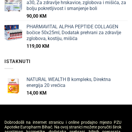
a30, Za zdravlje hrskavice, zglobova i mišića, za
bolju pokretljivost i smanjenje boli
90,00
KM
PHARMAVITAL ALPHA PEPTIDE COLLAGEN
bočice 50x25ml, Dodatak prehrani za zdravlje
zglobova, kostiju, mišića
119,00
KM
ISTAKNUTI
NATURAL WEALTH B kompleks, Direktna
energija 20 vrećica
14,00
KM
Dobrodošli na internet stranicu i online prodajno mjesto PZU
Apoteke Europharm Bihać. Na ovoj stranici možete poručiti širok
asortiman kozmetike, dodataka prehrani, biljnih preparata,