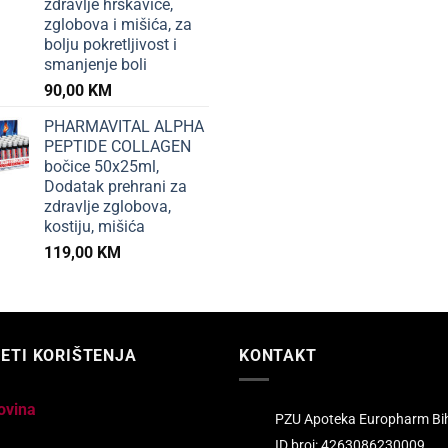
zdravlje hrskavice,
zglobova i mišića, za
bolju pokretljivost i
smanjenje boli
90,00
KM
PHARMAVITAL ALPHA
PEPTIDE COLLAGEN
bočice 50x25ml,
Dodatak prehrani za
zdravlje zglobova,
kostiju, mišića
119,00
KM
ETI KORIŠTENJA
KONTAKT
ovina
PZU Apoteka Europharm Bi
ID broj: 4263086230009