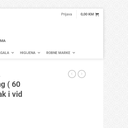
Prijava
0,00
KM
AMA
GALA
HIGIJENA
ROBNE MARKE
A
 ( 60
 i vid