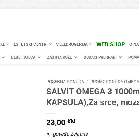
WEB SHOP
EKE
ESTETSKI CENTRI
VELEDROGERIJA
O N
BEBE I DJECA
ZAŠTITA KOŽE
DODACI PREHRANI
POMA
POSEBNA PONUDA
/
PROMOPONUDA OMEG
SALVIT OMEGA 3 1000mg
KAPSULA),Za srce, mozak
23,00
KM
goveđa želatina