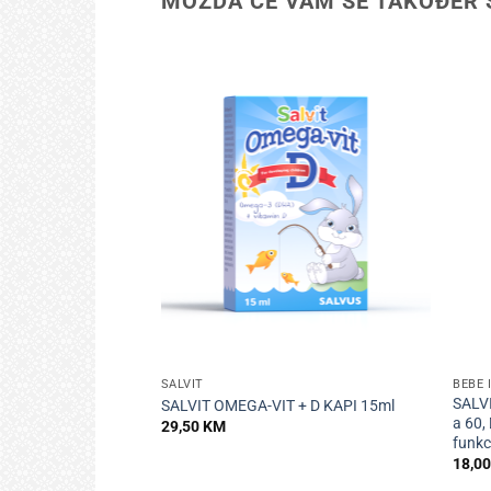
MOŽDA ĆE VAM SE TAKOĐER 
+
+
SALVIT
BEBE 
SALVI
SALVIT OMEGA-VIT + D KAPI 15ml
a 60,
29,50
KM
funkc
18,0