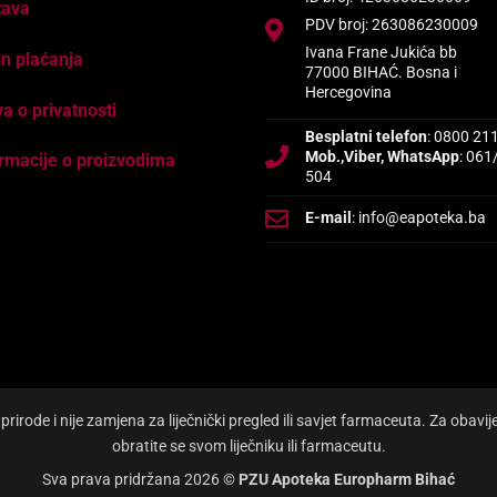
tava
PDV broj: 263086230009
Ivana Frane Jukića bb
n plaćanja
77000 BIHAĆ. Bosna i
Hercegovina
va o privatnosti
Besplatni telefon
: 0800 21
Mob.,Viber, WhatsApp
: 061
rmacije o proizvodima
504
E-mail
: info@eapoteka.ba
irode i nije zamjena za liječnički pregled ili savjet farmaceuta. Za obavi
obratite se svom liječniku ili farmaceutu.
Sva prava pridržana 2026 ©
PZU Apoteka Europharm Bihać