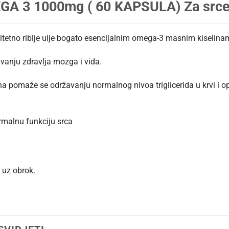
A 3 1000mg ( 60 KAPSULA) Za srce,
tetno riblje ulje bogato esencijalnim omega-3 masnim kiselina
uvanju zdravlja mozga i vida.
pomaže se održavanju normalnog nivoa triglicerida u krvi i o
alnu funkciju srca
 uz obrok.