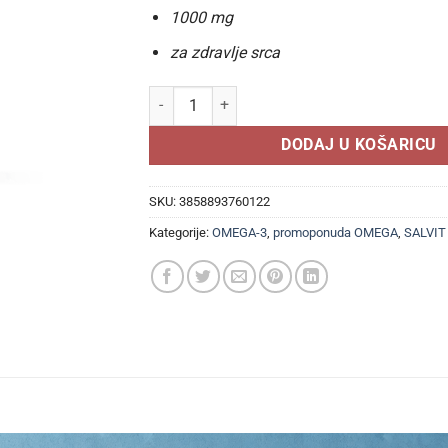
1000 mg
za zdravlje srca
SALVIT OMEGA 3 1000mg ( 60 KAPSULA),Za srce,
DODAJ U KOŠARICU
SKU:
3858893760122
Kategorije:
OMEGA-3
,
promoponuda OMEGA
,
SALVIT