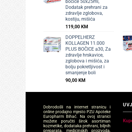
bočice 50x25ml,
Dodatak prehrani za
zdravlje zglobova,
kostiju, mišića
119,00
KM
DOPPELHERZ
KOLLAGEN 11.000
PLUS BOČICE a30, Za
zdravlje hrskavice,
zglobova i mišića, za
bolju pokretljivost i
smanjenje boli
90,00
KM
UVJ
Dobrodošli na internet stranicu i
online prodajno mjesto PZU Apoteke
Europharm Bihać. Na ovoj stranici
Kup
možete poručiti širok asortiman
kozmetike, dodataka prehrani, biljnih
preparata, medicinskih proizvoda,