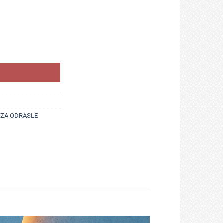
 mozak i vid količina
 ZA ODRASLE