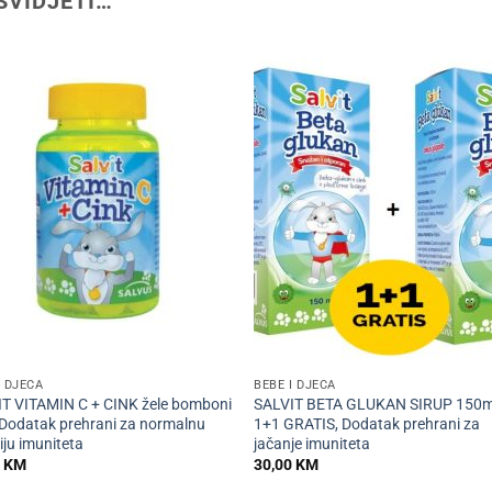
SVIDJETI…
+
I DJECA
BEBE I DJECA
T VITAMIN C + CINK žele bomboni
SALVIT BETA GLUKAN SIRUP 150m
 Dodatak prehrani za normalnu
1+1 GRATIS, Dodatak prehrani za
iju imuniteta
jačanje imuniteta
0
KM
30,00
KM