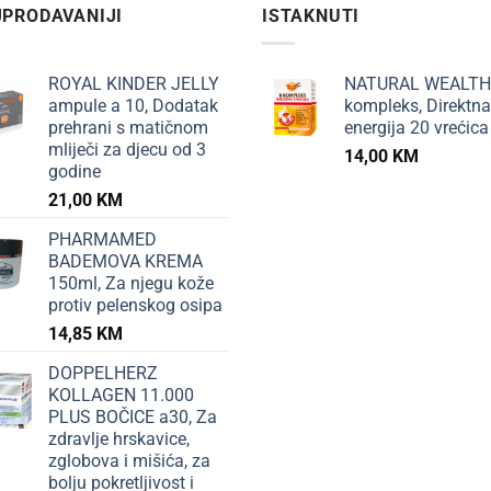
PRODAVANIJI
ISTAKNUTI
ROYAL KINDER JELLY
NATURAL WEALTH
ampule a 10, Dodatak
kompleks, Direktna
prehrani s matičnom
energija 20 vrećica
mliječi za djecu od 3
14,00
KM
godine
21,00
KM
PHARMAMED
BADEMOVA KREMA
150ml, Za njegu kože
protiv pelenskog osipa
14,85
KM
DOPPELHERZ
KOLLAGEN 11.000
PLUS BOČICE a30, Za
zdravlje hrskavice,
zglobova i mišića, za
bolju pokretljivost i