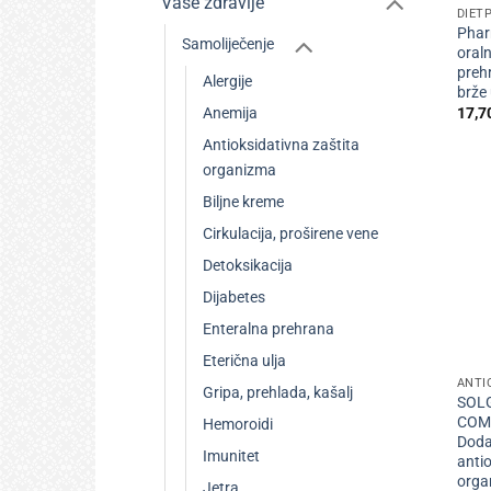
Vaše zdravlje
DIET
Phar
Samoliječenje
oraln
preh
Alergije
brže
17,7
Anemija
Antioksidativna zaštita
organizma
Biljne kreme
Cirkulacija, proširene vene
Detoksikacija
Dijabetes
Enteralna prehrana
+
Eterična ulja
Gripa, prehlada, kašalj
SOL
COMP
Hemoroidi
Doda
Imunitet
antio
orga
Jetra