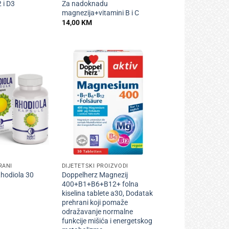
 i D3
Za nadoknadu
magnezija+vitamini B i C
14,00
KM
+
RANI
DIJETETSKI PROIZVODI
hodiola 30
Doppelherz Magnezij
400+B1+B6+B12+ folna
kiselina tablete a30, Dodatak
prehrani koji pomaže
odražavanje normalne
funkcije mišića i energetskog