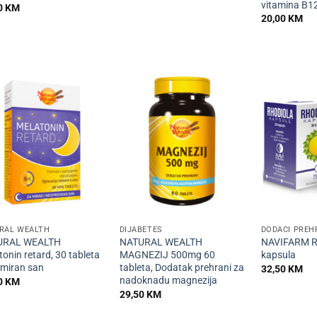
vitamina B12
0
KM
20,00
KM
+
+
RAL WEALTH
DIJABETES
DODACI PREH
URAL WEALTH
NATURAL WEALTH
NAVIFARM R
onin retard, 30 tableta
MAGNEZIJ 500mg 60
kapsula
 miran san
tableta, Dodatak prehrani za
32,50
KM
nadoknadu magnezija
0
KM
29,50
KM