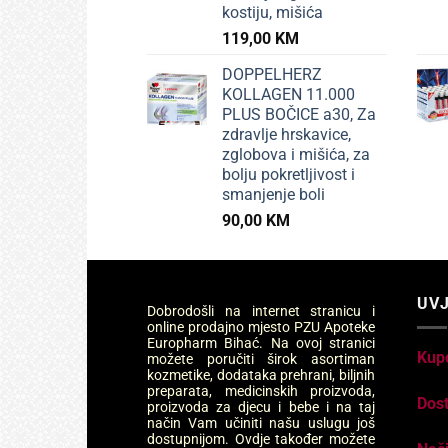
kostiju, mišića
119,00
KM
DOPPELHERZ
KOLLAGEN 11.000
PLUS BOČICE a30, Za
zdravlje hrskavice,
zglobova i mišića, za
bolju pokretljivost i
smanjenje boli
90,00
KM
UVJ
Dobrodošli na internet stranicu i
online prodajno mjesto PZU Apoteke
Europharm Bihać. Na ovoj stranici
Kup
možete poručiti širok asortiman
kozmetike, dodataka prehrani, biljnih
preparata, medicinskih proizvoda,
Dos
proizvoda za djecu i bebe i na taj
način Vam učiniti našu uslugu još
dostupnijom. Ovdje također možete