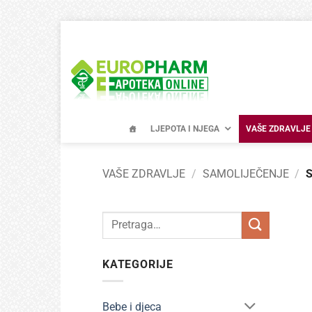
Skip
to
content
LJEPOTA I NJEGA
VAŠE ZDRAVLJE
VAŠE ZDRAVLJE
/
SAMOLIJEČENJE
/
S
Pretraži:
KATEGORIJE
Bebe i djeca