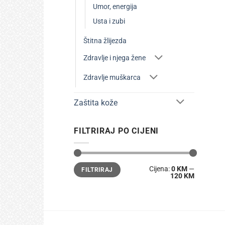
Umor, energija
Usta i zubi
Štitna žlijezda
Zdravlje i njega žene
Zdravlje muškarca
Zaštita kože
FILTRIRAJ PO CIJENI
Min
Maks
Cijena:
0 KM
—
FILTRIRAJ
cijena
cijena
120 KM