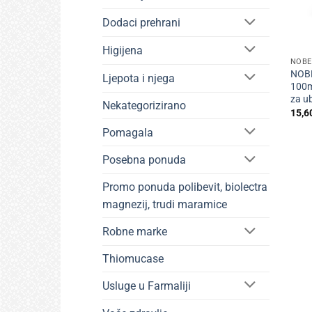
Dodaci prehrani
+
Higijena
NOBE
NOBE
Ljepota i njega
100m
za u
Nekategorizirano
15,6
Pomagala
Posebna ponuda
Promo ponuda polibevit, biolectra
magnezij, trudi maramice
Robne marke
Thiomucase
Usluge u Farmaliji
+