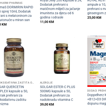
Royal Jelly 200 kapsule a 24,
ROYAL REVI
PHARM-PHARMAS
Dodatak prehrani s
ampule a 10
maS DORMIRIN RAPID
matičnom mliječi za jačanje
prehrani s ma
i sprej 10ml, Dodatak
imuniteta za djecu od 6
ginsengom z
rani s melatoninom za
godina i odrasle
25,00
KM
 utonuće u miran san
11,00
KM
0
KM
+
+
ANTIOKSIDATIVNA ZAŠTITA ORGANIZMA
ALERGIJE
GAR QUERCETIN
SOLGAR ESTER-C PLUS
DODACI PREH
LEX kapsule a 50,
500MG kapsule a 50,
Doppelherz
tak prehrani za
Dodatak prehrani za
+B12+D3 DI
ksidativnu zaštitu
nadoknadu vitamina C
dopunu magn
nizma
39,00
KM