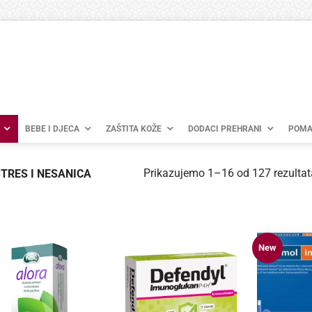
BEBE I DJECA
ZAŠTITA KOŽE
DODACI PREHRANI
POMA
Prikazujemo 1–16 od 127 rezultat
TRES I NESANICA
New