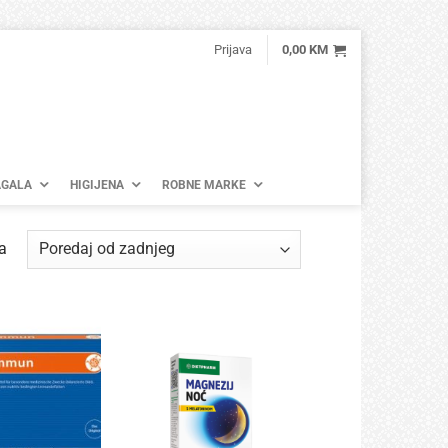
Prijava
0,00
KM
GALA
HIGIJENA
ROBNE MARKE
Poredano
a
po
najnovijem