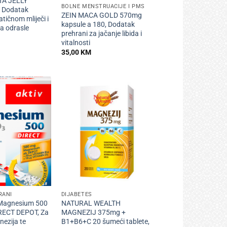
TA JELLY
BOLNE MENSTRUACIJE I PMS
, Dodatak
ZEIN MACA GOLD 570mg
tičnom mliječi i
kapsule a 180, Dodatak
a odrasle
prehrani za jačanje libida i
vitalnosti
35,00
KM
+
RANI
DIJABETES
 Magnesium 500
NATURAL WEALTH
RECT DEPOT, Za
MAGNEZIJ 375mg +
ezija te
B1+B6+C 20 šumeći tablete,