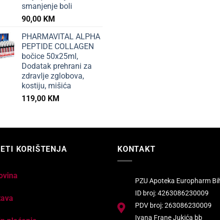
smanjenje boli
90,00
KM
PHARMAVITAL ALPHA
PEPTIDE COLLAGEN
bočice 50x25ml,
Dodatak prehrani za
zdravlje zglobova,
kostiju, mišića
119,00
KM
ETI KORIŠTENJA
KONTAKT
ovina
PZU Apoteka Europharm Bi
ID broj: 4263086230009
tava
PDV broj: 263086230009
Ivana Frane Jukića bb