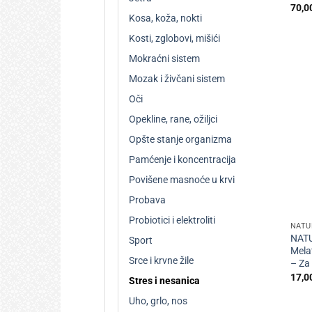
70,0
Kosa, koža, nokti
Kosti, zglobovi, mišići
Mokraćni sistem
Mozak i živčani sistem
Oči
Opekline, rane, ožiljci
Opšte stanje organizma
Pamćenje i koncentracija
Povišene masnoće u krvi
Probava
+
Probiotici i elektroliti
NATU
NAT
Sport
Melat
Srce i krvne žile
– Za
17,0
Stres i nesanica
Uho, grlo, nos