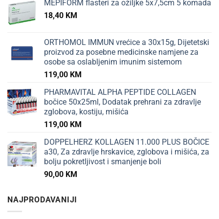
MEPIFORM flasteri za ožiljke 5x7,5cm 5 komada
18,40
KM
ORTHOMOL IMMUN vrećice a 30x15g, Dijetetski
proizvod za posebne medicinske namjene za
osobe sa oslabljenim imunim sistemom
119,00
KM
PHARMAVITAL ALPHA PEPTIDE COLLAGEN
bočice 50x25ml, Dodatak prehrani za zdravlje
zglobova, kostiju, mišića
119,00
KM
DOPPELHERZ KOLLAGEN 11.000 PLUS BOČICE
a30, Za zdravlje hrskavice, zglobova i mišića, za
bolju pokretljivost i smanjenje boli
90,00
KM
NAJPRODAVANIJI