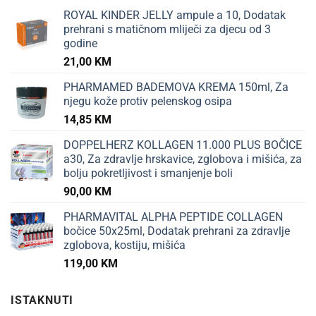
ROYAL KINDER JELLY ampule a 10, Dodatak
prehrani s matičnom mliječi za djecu od 3
godine
21,00
KM
PHARMAMED BADEMOVA KREMA 150ml, Za
njegu kože protiv pelenskog osipa
14,85
KM
DOPPELHERZ KOLLAGEN 11.000 PLUS BOČICE
a30, Za zdravlje hrskavice, zglobova i mišića, za
bolju pokretljivost i smanjenje boli
90,00
KM
PHARMAVITAL ALPHA PEPTIDE COLLAGEN
bočice 50x25ml, Dodatak prehrani za zdravlje
zglobova, kostiju, mišića
119,00
KM
ISTAKNUTI