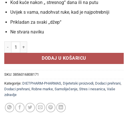
Kod kuće nakon „ stresnog“ dana ili na putu
Uvijek s vama, nadohvat ruke, kad je najpotrebniji
Prikladan za svaki „džep“
Ne stvara naviku
PharmaS DORMIRIN RAPID oralni sprej 10ml, Dodatak prehrani s mel
DODAJ U KOŠARICU
SKU:
3856016808171
Kategorije:
DIETPHARM-PHARMAS
,
Dijetetski proizvodi
,
Dodaci prehrani
,
Dodaci prehrani
,
Robne marke
,
Samoliječenje
,
Stres i nesanica
,
Vaše
zdravlje