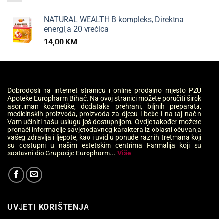
NATURAL WEALTH B kompleks, Direktna
energija 20 vrećica
14,00
KM
Dobrodošli na internet stranicu i online prodajno mjesto PZU
Apoteke Europharm Bihać. Na ovoj stranici možete poručiti širok
asortiman kozmetike, dodataka prehrani, biljnih preparata,
medicinskih proizvoda, proizvoda za djecu i bebe i na taj način
Vam učiniti našu uslugu još dostupnijom. Ovdje također možete
pronaći informacije savjetodavnog karaktera iz oblasti očuvanja
vašeg zdravlja i ljepote, kao i uvid u ponude raznih tretmana koji
su dostupni u našim estetskim centrima Farmalija koji su
sastavni dio Grupacije Europharm...
Više
UVJETI KORIŠTENJA