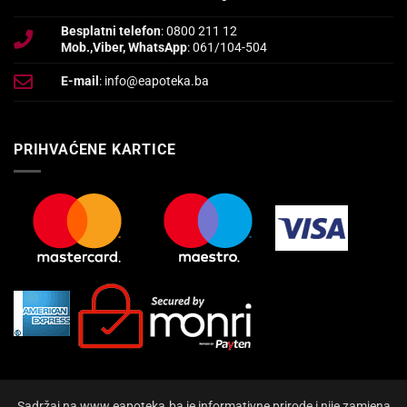
Besplatni telefon
: 0800 211 12
Mob.,Viber, WhatsApp
: 061/104-504
E-mail
: info@eapoteka.ba
PRIHVAĆENE KARTICE
Sadržaj na www.eapoteka.ba je informativne prirode i nije zamjena