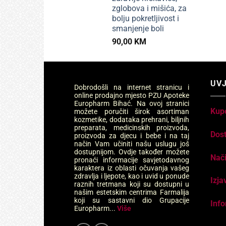
zglobova i mišića, za
bolju pokretljivost i
smanjenje boli
90,00
KM
UVJ
Dobrodošli na internet stranicu i
online prodajno mjesto PZU Apoteke
Europharm Bihać. Na ovoj stranici
Kup
možete poručiti širok asortiman
kozmetike, dodataka prehrani, biljnih
preparata, medicinskih proizvoda,
Dos
proizvoda za djecu i bebe i na taj
način Vam učiniti našu uslugu još
dostupnijom. Ovdje također možete
Nači
pronaći informacije savjetodavnog
karaktera iz oblasti očuvanja vašeg
zdravlja i ljepote, kao i uvid u ponude
Izja
raznih tretmana koji su dostupni u
našim estetskim centrima Farmalija
koji su sastavni dio Grupacije
Info
Europharm...
Više