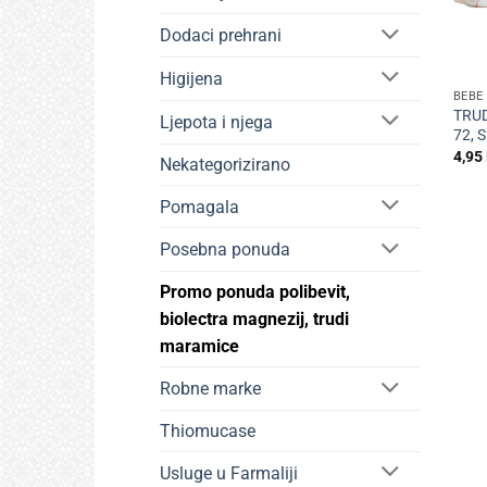
Dodaci prehrani
+
Higijena
BEBE 
TRU
Ljepota i njega
72, 
4,95
Nekategorizirano
Pomagala
Posebna ponuda
Promo ponuda polibevit,
biolectra magnezij, trudi
maramice
Robne marke
Thiomucase
Usluge u Farmaliji