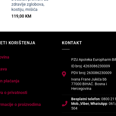
zdravlje zglobova,
kostiju, mišića
119,00
KM
ETI KORIŠTENJA
KONTAKT
ovina
PZU Apoteka Europharm Bi
ID broj: 4263086230009
tava
PDV broj: 263086230009
Ivana Frane Jukića bb
n plaćanja
77000 BIHAĆ. Bosna i
Hercegovina
va o privatnosti
Besplatni telefon
: 0800 21
Mob.,Viber, WhatsApp
: 061
rmacije o proizvodima
504