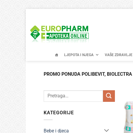
Skip
to
content
LJEPOTA I NJEGA
VAŠE ZDRAVLJE
PROMO PONUDA POLIBEVIT, BIOLECTRA
Pretraži:
KATEGORIJE
Bebe i djeca