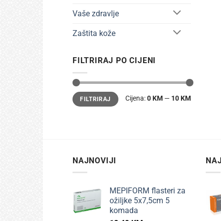
Vaše zdravlje
Zaštita kože
FILTRIRAJ PO CIJENI
Min
Maks
Cijena:
0 KM
—
10 KM
FILTRIRAJ
cijena
cijena
NAJNOVIJI
NAJ
MEPIFORM flasteri za
ožiljke 5x7,5cm 5
komada