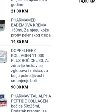
14,00
KM
godine
21,00
KM
PHARMAMED
BADEMOVA KREMA
150ml, Za njegu kože
protiv pelenskog osipa
14,85
KM
DOPPELHERZ
KOLLAGEN 11.000
PLUS BOČICE a30, Za
zdravlje hrskavice,
zglobova i mišića, za
bolju pokretljivost i
smanjenje boli
90,00
KM
PHARMAVITAL ALPHA
PEPTIDE COLLAGEN
bočice 50x25ml,
Dodatak prehrani za