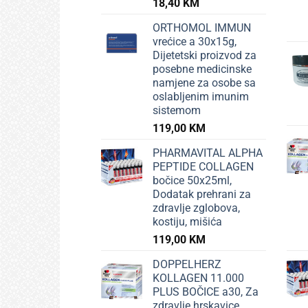
18,40
KM
ORTHOMOL IMMUN
vrećice a 30x15g,
Dijetetski proizvod za
posebne medicinske
namjene za osobe sa
oslabljenim imunim
sistemom
119,00
KM
PHARMAVITAL ALPHA
PEPTIDE COLLAGEN
bočice 50x25ml,
Dodatak prehrani za
zdravlje zglobova,
kostiju, mišića
119,00
KM
DOPPELHERZ
KOLLAGEN 11.000
PLUS BOČICE a30, Za
zdravlje hrskavice,