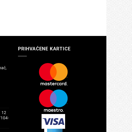
PRIHVAĆENE KARTICE
hać,
1 12
/104-